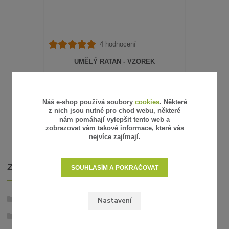
4 hodnocení
UMĚLÝ RATAN - VZOREK
15 Kč
/
ks
12 Kč
bez DPH
SKLADEM
Náš e-shop používá soubory
cookies
. Některé
ZVOLIT VARIANTU
z nich jsou nutné pro chod webu, některé
nám pomáhají vylepšit tento web a
zobrazovat vám takové informace, které vás
nejvíce zajímají.
ZBOŽÍ ZAŘAZENO V KATEGORIÍCH
SOUHLASÍM A POKRAČOVAT
Umělý ratan
Nastavení
Ratanové rohože v metráži