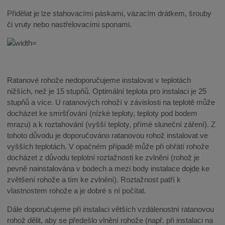
Přidělat je lze stahovacími páskami, vázacím drátkem, šrouby
či vruty nebo nastřelovacími sponami.
Ratanové rohože nedoporučujeme instalovat v teplotách
nižších, než je 15 stupňů. Optimální teplota pro instalaci je 25
stupňů a více. U ratanových rohoží v závislosti na teplotě může
docházet ke smršťování (nízké teploty, teploty pod bodem
mrazu) a k roztahování (vyšší teploty, přímé sluneční záření). Z
tohoto důvodu je doporučováno ratanovou rohož instalovat ve
vyšších teplotách. V opačném případě může při ohřátí rohože
docházet z důvodu teplotní roztažnosti ke zvlnění (rohož je
pevně nainstalována v bodech a mezi body instalace dojde ke
zvětšení rohože a tím ke zvlnění). Roztažnost patří k
vlastnostem rohože a je dobré s ní počítat.
Dále doporučujeme při instalaci větších vzdálenostní ratanovou
rohož dělit, aby se předešlo vlnění rohože (např. při instalaci na