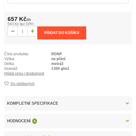
657 Kč
/
m
543 Kč
bez DPH
PŘIDAT DO KOŠÍKU
Číslo produktu:
RDNP
Výška:
na přání
Délka:
metráž
Gramáž:
1300 g/m2
Hlídat cenu / dostupnost
Do oblíbených
KOMPLETNÍ SPECIFIKACE
HODNOCENÍ
4