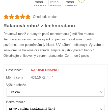
Ohodnotit produkt
Ratanová rohož z technoratanu
Ratanová rohož z tkaných pásů technoratanu (umělého ratanu).
Technoratan se vyznačuje vysokou pevností a odolností proti
povětrnostním podmínkám (vlhkost, UV záření, nečistoty). Vytvořte si
soukromí na balkoně či zahradě. Nejste si jisti výběrem barvy?
Objednejte si libovolný vzorek ratanu zde. Cen...
celý popis
Dostupnost
NA OBJEDNÁVKU
Měrná cena
453,10 Kč / m²
Výška rohože
Barva rohože