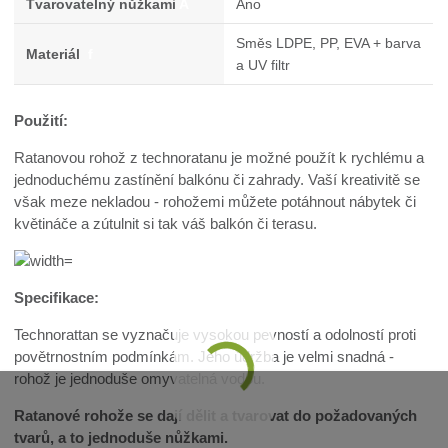
Tvarovatelný nůžkami
A
Ano
Směs LDPE, PP, EVA + barva
Materiál
f
a UV filtr
Použití:
Ratanovou rohož z technoratanu je možné použít k rychlému a
jednoduchému zastínění balkónu či zahrady. Vaší kreativitě se
však meze nekladou - rohožemi můžete potáhnout nábytek či
květináče a zútulnit si tak váš balkón či terasu.
Specifikace:
Technorattan se vyznačuje vysokou pevností a odolností proti
povětrnostním podmínkám. Jeho údržba je velmi snadná -
rohož je jednoduše omyvatelná vodou.
Ratanové rohože se dají dělit a tvarovat do požadovaných
tvarů, a to jednoduše nůžkami.