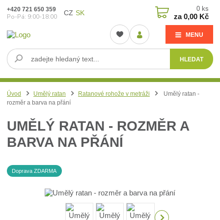
0
ks
+420 721 650 359
CZ
SK
za
0,00 Kč
Po-Pá: 9:00-18:00
MENU
HLEDAT
Úvod
Umělý ratan
Ratanové rohože v metráži
Umělý ratan -
rozměr a barva na přání
UMĚLÝ RATAN - ROZMĚR A
BARVA NA PŘÁNÍ
Doprava ZDARMA