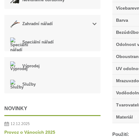
Vícebarev
Barva
Zahradní nářadí
Bezúdržbo
Speciální nářadí
Odolnost v
Oboustran
Výprodej
UV odolno
Mrazuvzdo
Služby
Voděodoln
Tvarovate
NOVINKY
Materiál
f
12.12.2025
Provoz o Vánocích 2025
Použití: