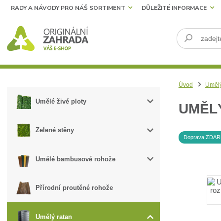
RADY A NÁVODY PRO NÁŠ SORTIMENT
DŮLEŽITÉ INFORMACE
Úvod
Umělý
Umělé živé ploty
UMĚLÝ
Zelené stěny
Doprava ZDA
Umělé bambusové rohože
Přírodní proutěné rohože
Umělý ratan