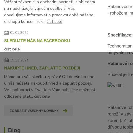
Vážení zákazníci a obchodní partneři, s ohledem
Ratanovou ro
na nadcházející vánoční svátky si Vás
- rohožemi mů
dovolujeme informovat o pracovní době našeho
e-shopu koncem rok...
číst celé
01.01.2025
Specifikace:
SLEDUJTE NÁS NA FACEBOOKU
Technorattan
číst celé
omyvatelná 
15.11.2024
Ratanové roh
NAKUPTE HNED, ZAPLAŤTE POZDĚJI
Přidělat je 
Máme pro vás skvělou zprávu! Od dnešního dne
u nás můžete nakoupit hned a zaplatit později.
Ve spolupráci s Twistem Vám nabízíme možnost
odložené plat...
číst celé
Ratanové roho
ZOBRAZIT VŠECHNY NOVINKY
rohoží v závi
záření). Z t
důvodu teplot
Blog