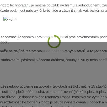
hož z technoratanu je možné použít k rychlému a jednoduchému zast
žete potáhnout nábytek či květináče a zútulnit si tak váš balkón či t
 se vyznačuje vysokou pevností a odolností proti povětrnostním pod
vodou.
ože se dají dělit a tvarovat do požadovaných tvarů, a to jedno
lze stahovacími páskami, vázacím drátkem, šrouby či vruty nebo nast
že nedoporučujeme instalovat v teplotách nižších, než je 15 stupňů. 
slosti na teplotě může docházet ke smršťování (nízké teploty, teplot
ohoto důvodu je doporučováno ratanovou rohož instalovat ve vyšších 
ní roztažnosti ke zvlnění (rohož je pevně nainstalována v bodech a m