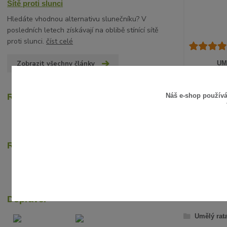
Sítě proti slunci
Hledáte vhodnou alternativu slunečníku? V
posledních letech získávají na oblibě stínící sítě
proti slunci.
číst celé
Zobrazit všechny články
UM
15 Kč
/
ks
12 Kč
bez D
Náš e-shop použív
Recenze zákazníků
Rychlé online platby
ZBOŽÍ Z
Dopravci
Umělý rat