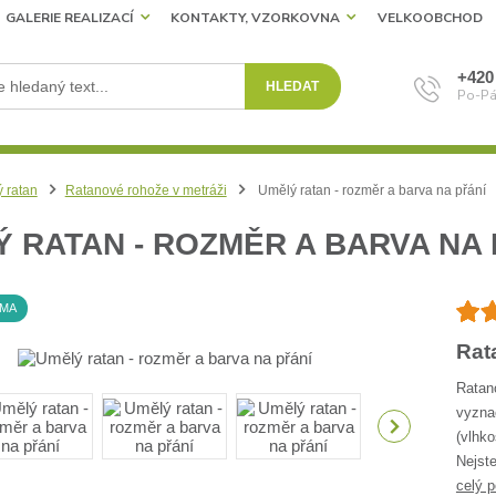
GALERIE REALIZACÍ
KONTAKTY, VZORKOVNA
VELKOOBCHOD
+420
HLEDAT
Po-Pá
 ratan
Ratanové rohože v metráži
Umělý ratan - rozměr a barva na přání
 RATAN - ROZMĚR A BARVA NA 
RMA
Rat
Ratan
vyzna
(vlhko
Nejste
celý p