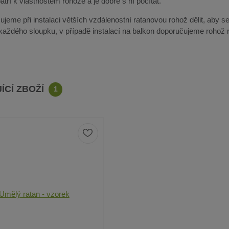
tří k vlastnostem rohože a je dobré s ní počítat.
jeme při instalaci větších vzdálenostní ratanovou rohož dělit, aby se
 každého sloupku, v případě instalací na balkon doporučujeme rohož r
ÍCÍ ZBOŽÍ
1