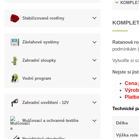
KOMPLET
Stabilizované rostliny
KOMPLET
Ratanová ro
Závlahové systémy
podmínkám (v
Vytvořte si 
Zahradní sloupky
Nejste si ji
Vodní program
Cena 
Výroba
Platb
Zahradní osvětlení - 12V
Technické p
Mulčovací a ochranné textilie
Délka
Výška role
Neviditelné obrubníky