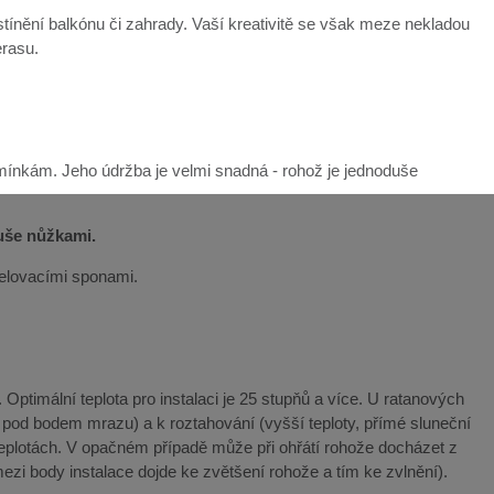
ínění balkónu či zahrady. Vaší kreativitě se však meze nekladou
erasu.
mínkám. Jeho údržba je velmi snadná - rohož je jednoduše
duše nůžkami.
řelovacími sponami.
Optimální teplota pro instalaci je 25 stupňů a více. U ratanových
y pod bodem mrazu) a k roztahování (vyšší teploty, přímé sluneční
teplotách. V opačném případě může při ohřátí rohože docházet z
ezi body instalace dojde ke zvětšení rohože a tím ke zvlnění).