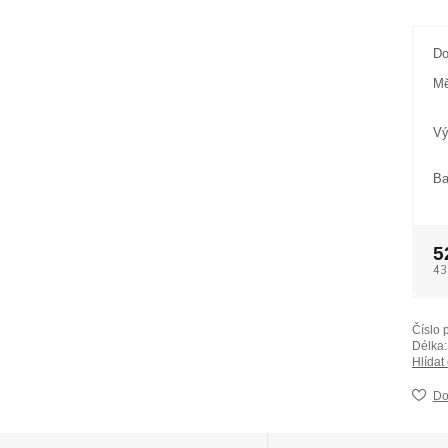
Do
Mě
Vý
Ba
5
43
Číslo 
Délka:
Hlídat
Do