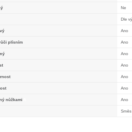
ný
Ne
Dle v
vý
Ano
ůči plísním
Ano
ný
Ano
st
Ano
rnost
Ano
ost
Ano
lný nůžkami
A
Ano
Směs 