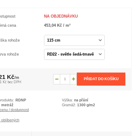
stupnost
NA OBJEDNÁVKU
rná cena
453,04 Kč / m²
ška rohože
rva rohože
21 Kč
/
m
PŘIDAT DO KOŠÍKU
1 Kč
bez DPH
produktu:
RDNP
Výška:
na přání
metráž
Gramáž:
1300 g/m2
 cenu / dostupnost
 oblíbených