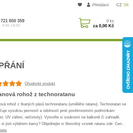
CZ
SK
Přihlášení
 721 650 359
0
ks
za
0,00 Kč
: 9:00-18:00
PŘÁNÍ
Ohodnotit produkt
anová rohož z technoratanu
ová rohož z tkaných pásů technoratanu (umělého ratanu). Technoratan se
čuje vysokou pevností a odolností proti povětrnostním podmínkám
st, UV záření, nečistoty). Vytvořte si soukromí na balkoně či zahradě.
 si jisti výběrem barvy? Objednejte si libovolný vzorek ratanu zde. Cen...
opis