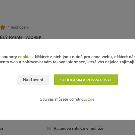
4 hodnocení
ĚLÝ RATAN - VZOREK
PH
SKLADEM
á soubory
cookies
. Některé z nich jsou nutné pro chod webu, některé ná
tento web a zobrazovat vám takové informace, které vás nejvíce zajímají
ZVOLIT VARIANTU
Nastavení
SOUHLASÍM A POKRAČOVAT
Souhlas můžete odmítnout
zde
.
AŘAZENO V KATEGORIÍCH
an
Ratanové rohože v metráži