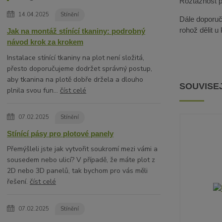
Roztažnost pa
14.04.2025
Stínění
Dále doporuču
rohož dělit u
Jak na montáž stínící tkaniny: podrobný
návod krok za krokem
Instalace stínící tkaniny na plot není složitá,
přesto doporučujeme dodržet správný postup,
aby tkanina na plotě dobře držela a dlouho
SOUVISEJ
plnila svou fun...
číst celé
07.02.2025
Stínění
Stínící pásy pro plotové panely
Přemýšleli jste jak vytvořit soukromí mezi vámi a
sousedem nebo ulicí? V případě, že máte plot z
2D nebo 3D panelů, tak bychom pro vás měli
řešení.
číst celé
07.02.2025
Stínění