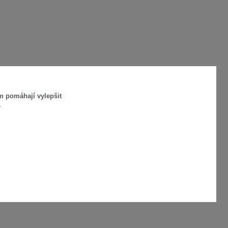
m pomáhají vylepšit
.