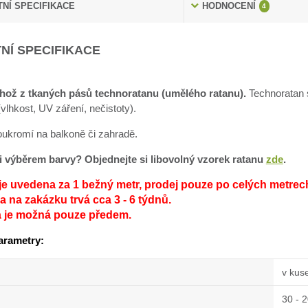
NÍ SPECIFIKACE
HODNOCENÍ
4
NÍ SPECIFIKACE
hož z tkaných pásů technoratanu (umělého ratanu).
Technoratan s
lhkost, UV záření, nečistoty).
soukromí na balkoně či zahradě.
sti výběrem barvy? Objednejte si libovolný vzorek ratanu
zde
.
je uvedena za 1 bežný metr, prodej pouze po celých metrec
 na zakázku trvá cca 3 - 6 týdnů.
a je možná pouze předem.
arametry:
v kus
30 - 