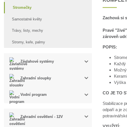
Stromečky
Zachová si s
Samostatné květy
Pravé "živé"
Trávy, listy, mechy
zároveň udrž
Stromy, keře, palmy
POPIS:
Strome
Závlahové systémy
Každý s
Možný 
Kerami
Zahradní sloupky
Výška 
CO JE TO S
Vodní program
Stabilizace p
odpaří a je z
potravinářsk
Zahradní osvětlení - 12V
VYUŽITÍ: