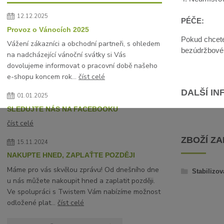
12.12.2025
PÉČE:
Provoz o Vánocích 2025
Pokud chcete 
Vážení zákazníci a obchodní partneři, s ohledem
bezúdržbové, 
na nadcházející vánoční svátky si Vás
dovolujeme informovat o pracovní době našeho
e-shopu koncem rok...
číst celé
DALŠÍ I
01.01.2025
SLEDUJTE NÁS NA FACEBOOKU
číst celé
ZBOŽÍ Z
15.11.2024
NAKUPTE HNED, ZAPLAŤTE POZDĚJI
Máme pro vás skvělou zprávu! Od dnešního dne
Stabilizov
u nás můžete nakoupit hned a zaplatit později.
Ve spolupráci s Twistem Vám nabízíme možnost
odložené plat...
číst celé