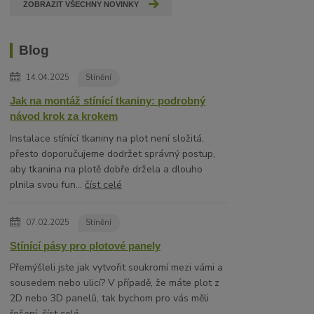
ZOBRAZIT VŠECHNY NOVINKY
Blog
14.04.2025
Stínění
Jak na montáž stínící tkaniny: podrobný
návod krok za krokem
Instalace stínící tkaniny na plot není složitá,
přesto doporučujeme dodržet správný postup,
aby tkanina na plotě dobře držela a dlouho
plnila svou fun...
číst celé
07.02.2025
Stínění
Stínící pásy pro plotové panely
Přemýšleli jste jak vytvořit soukromí mezi vámi a
sousedem nebo ulicí? V případě, že máte plot z
2D nebo 3D panelů, tak bychom pro vás měli
řešení.
číst celé