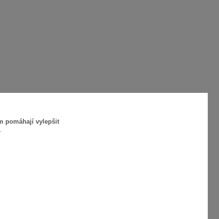
m pomáhají vylepšit
.