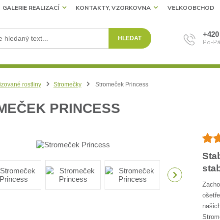
GALERIE REALIZACÍ
KONTAKTY, VZORKOVNA
VELKOOBCHOD
+420
HLEDAT
Po-Pá
izované rostliny
Stromečky
Stromeček Princess
MEČEK PRINCESS
Sta
sta
Zachov
ošetře
našich
Strome