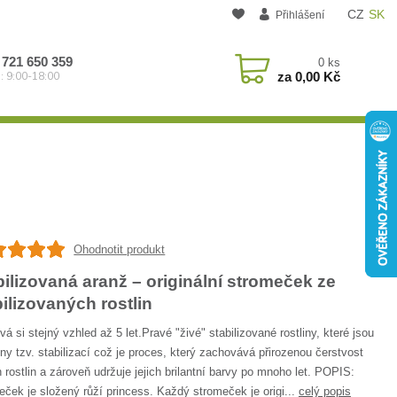
CZ
SK
Přihlášení
 721 650 359
0
ks
za
0,00 Kč
: 9:00-18:00
Ohodnotit produkt
bilizovaná aranž – originální stromeček ze
bilizovaných rostlin
á si stejný vzhled až 5 let.Pravé "živé" stabilizované rostliny, které jsou
ny tzv. stabilizací což je proces, který zachovává přirozenou čerstvost
 rostlin a zároveň udržuje jejich brilantní barvy po mnoho let. POPIS:
ček je složený růží princess. Každý stromeček je origi...
celý popis