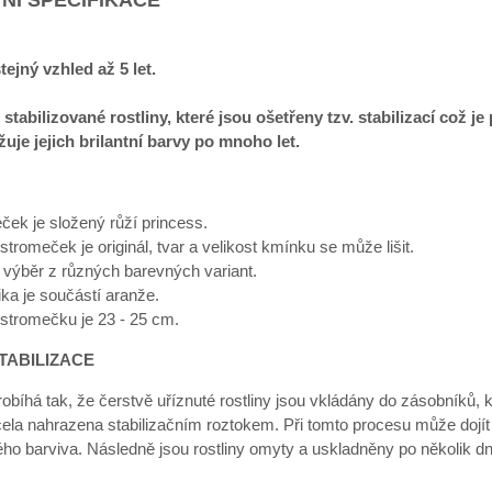
tejný vzhled až 5 let.
 stabilizované rostliny, které jsou ošetřeny tzv. stabilizací což 
uje jejich brilantní barvy po mnoho let.
ček je složený růží princess.
tromeček je originál, tvar a velikost kmínku se může lišit.
výběr z různých barevných variant.
ka je součástí aranže.
stromečku je 23 - 25 cm.
TABILIZACE
robíhá tak, že čerstvě uříznuté rostliny jsou vkládány do zásobníků, 
cela nahrazena stabilizačním roztokem. Při tomto procesu může dojít
ého barviva. Následně jsou rostliny omyty a uskladněny po několik d