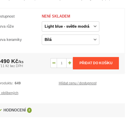
stupnost
NENÍ SKLADEM
rva růže
rva keramiky
 490 Kč
/
ks
PŘIDAT DO KOŠÍKU
711 Kč
bez DPH
produktu:
649
Hlídat cenu / dostupnost
 oblíbených
HODNOCENÍ
2