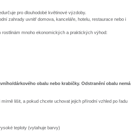
předurčuje pro dlouhodobé květinové výzdoby.
í zahrady uvnitř domova, kanceláře, hotelu, restaurace nebo i
vým rostlinám mnoho ekonomických a praktických výhod:
ravního/dárkového obalu nebo krabičky. Odstranění obalu nemá
mírně lišit, a pokud chcete uchovat jejich přírodní vzhled po řadu
ysoké teploty (vytahuje barvy)