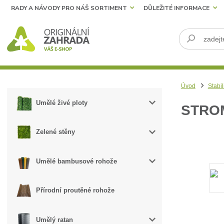
RADY A NÁVODY PRO NÁŠ SORTIMENT
DŮLEŽITÉ INFORMACE
Úvod
Stabil
Umělé živé ploty
STRO
Zelené stěny
Umělé bambusové rohože
Přírodní proutěné rohože
Umělý ratan