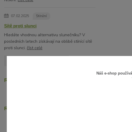
07.02.2025
Stínění
Sítě proti slunci
Hledáte vhodnou alternativu slunečníku? V
posledních letech získávají na oblibě stínící sítě
proti slunci.
číst celé
Zobrazit všechny články
Náš e-shop použív
Recenze zákazníků
Rychlé online platby