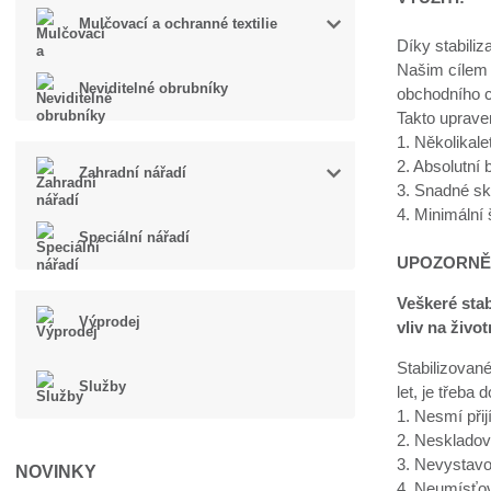
Mulčovací a ochranné textilie
Díky stabiliz
Našim cílem 
Neviditelné obrubníky
obchodního c
Takto uprave
1. Několikal
2. Absolutní
Zahradní nářadí
3. Snadné sk
4. Minimální
Speciální nářadí
UPOZORNĚ
Veškeré sta
Výprodej
vliv na život
Stabilizované
Služby
let, je třeba 
1. Nesmí přij
2. Neskladov
3. Nevystavo
NOVINKY
4. Neumísťov