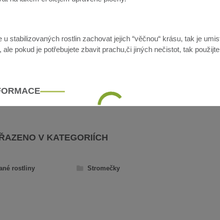
u stabilizovaných rostlin zachovat jejich “věčnou“ krásu, tak je umis
ale pokud je potřebujete zbavit prachu,či jiných nečistot, tak použijt
NFORMACE
AŘAZENO V KATEGORIÍCH
ané rostliny
Stromečky