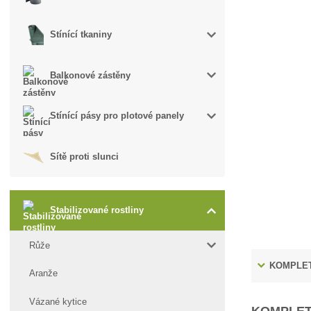
Stínící tkaniny
Balkonové zástěny
Stínící pásy pro plotové panely
Sítě proti slunci
Stabilizované rostliny
Růže
KOMPLET
Aranže
Vázané kytice
KOMPLET