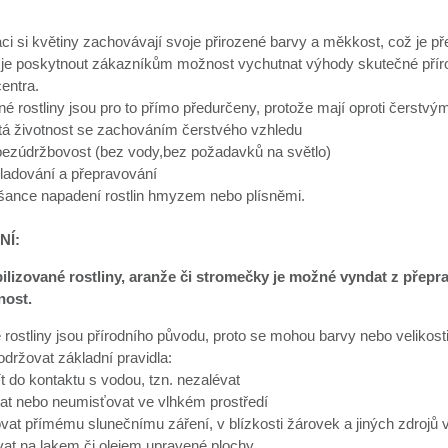
aci si květiny zachovávají svoje přirozené barvy a měkkost, což je 
je poskytnout zákazníkům možnost vychutnat výhody skutečné přírodn
entra.
né rostliny jsou pro to přímo předurčeny, protože mají oproti čerst
etá životnost se zachováním čerstvého vzhledu
 bezúdržbovost (bez vody,bez požadavků na světlo)
ladování a přepravování
 šance napadení rostlin hmyzem nebo plísněmi.
NÍ:
bilizované rostliny, aranže či stromečky je možné vyndat z přep
nost.
 rostliny jsou přírodního původu, proto se mohou barvy nebo velikosti 
dodržovat základní pravidla:
ít do kontaktu s vodou, tzn. nezalévat
at nebo neumisťovat ve vlhkém prostředí
vat přímému slunečnímu záření, v blízkosti žárovek a jiných zdrojů v
at na lakem či olejem upravené plochy.