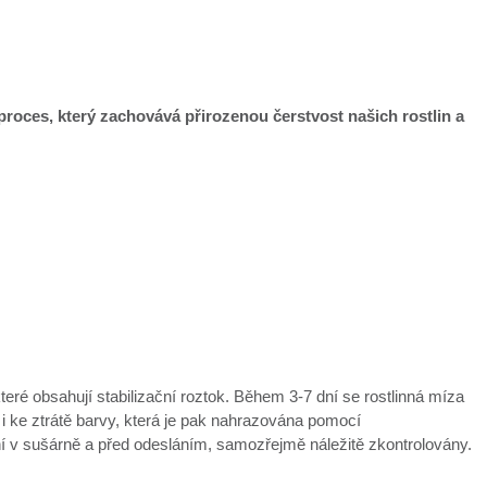
je proces, který zachovává přirozenou čerstvost našich rostlin a
které obsahují stabilizační roztok. Během 3-7 dní se rostlinná míza
 i ke ztrátě barvy, která je pak nahrazována pomocí
ní v sušárně a před odesláním, samozřejmě náležitě zkontrolovány.