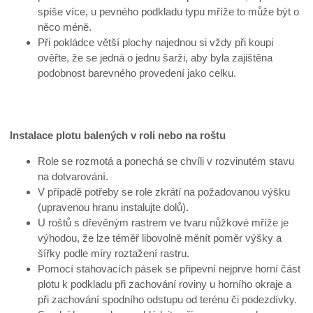
spíše více, u pevného podkladu typu mříže to může být o
něco méně.
Při pokládce větší plochy najednou si vždy při koupi
ověřte, že se jedná o jednu šarži, aby byla zajištěna
podobnost barevného provedení jako celku.
Instalace plotu balených v roli nebo na roštu
Role se rozmotá a ponechá se chvíli v rozvinutém stavu
na dotvarování.
V případě potřeby se role zkrátí na požadovanou výšku
(upravenou hranu instalujte dolů).
U roštů s dřevěným rastrem ve tvaru nůžkové mříže je
výhodou, že lze téměř libovolně měnít poměr výšky a
šířky podle míry roztažení rastru.
Pomocí stahovacích pásek se připevní nejprve horní část
plotu k podkladu při zachování roviny u horního okraje a
při zachování spodního odstupu od terénu či podezdívky.