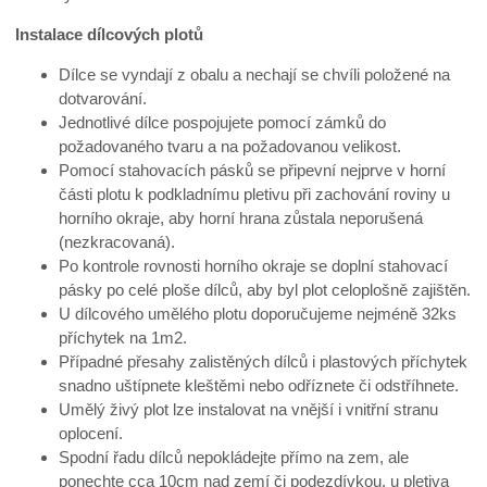
Instalace dílcových plotů
Dílce se vyndají z obalu a nechají se chvíli položené na
dotvarování.
Jednotlivé dílce pospojujete pomocí zámků do
požadovaného tvaru a na požadovanou velikost.
Pomocí stahovacích pásků se připevní nejprve v horní
části plotu k podkladnímu pletivu při zachování roviny u
horního okraje, aby horní hrana zůstala neporušená
(nezkracovaná).
Po kontrole rovnosti horního okraje se doplní stahovací
pásky po celé ploše dílců, aby byl plot celoplošně zajištěn.
U dílcového umělého plotu doporučujeme nejméně 32ks
příchytek na 1m2.
Případné přesahy zalistěných dílců i plastových příchytek
snadno uštípnete kleštěmi nebo odříznete či odstříhnete.
Umělý živý plot lze instalovat na vnější i vnitřní stranu
oplocení.
Spodní řadu dílců nepokládejte přímo na zem, ale
ponechte cca 10cm nad zemí či podezdívkou, u pletiva