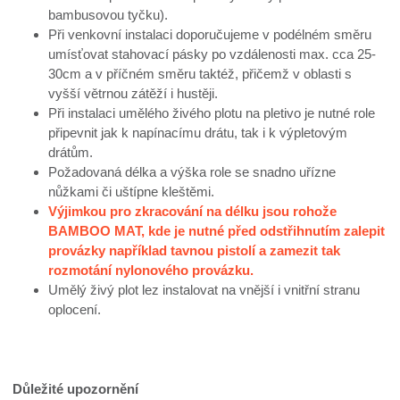
bambusovou tyčku).
Při venkovní instalaci doporučujeme v podélném směru
umísťovat stahovací pásky po vzdálenosti max. cca 25-
30cm a v příčném směru taktéž, přičemž v oblasti s
vyšší větrnou zátěží i hustěji.
Při instalaci umělého živého plotu na pletivo je nutné role
připevnit jak k napínacímu drátu, tak i k výpletovým
drátům.
Požadovaná délka a výška role se snadno uřízne
nůžkami či uštípne kleštěmi.
Výjimkou pro zkracování na délku jsou rohože
BAMBOO MAT, kde je nutné před odstřihnutím zalepit
provázky například tavnou pistolí a zamezit tak
rozmotání nylonového provázku.
Umělý živý plot lez instalovat na vnější i vnitřní stranu
oplocení.
Důležité upozornění