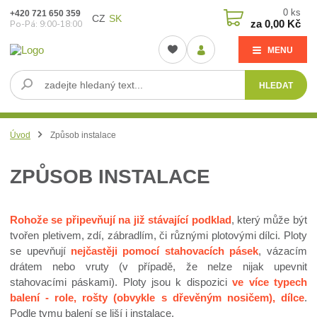
0
ks
+420 721 650 359
CZ
SK
za
0,00 Kč
Po-Pá: 9:00-18:00
MENU
HLEDAT
Úvod
Způsob instalace
ZPŮSOB INSTALACE
Rohože se připevňují na již stávající podklad
, který může být
tvořen pletivem, zdí, zábradlím, či různými plotovými dílci. Ploty
se upevňují
nejčastěji pomocí stahovacích pásek
, vázacím
drátem nebo vruty (v případě, že nelze nijak upevnit
stahovacími páskami). Ploty jsou k dispozici
ve více typech
balení - role, rošty (obvykle s dřevěným nosičem), dílce
.
Podle tymu balení se liší i instalace.