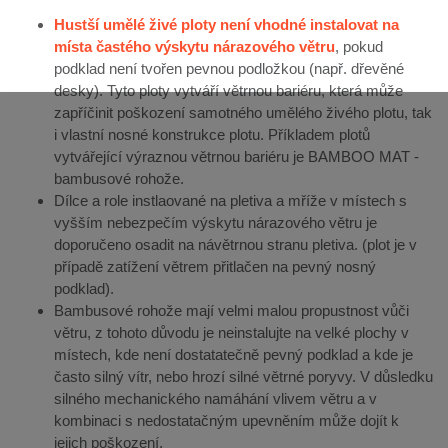
Hustší umělé živé ploty není vhodné instalovat na
místa častého výskytu nárazového větru
, pokud
podklad není tvořen pevnou podložkou (např. dřevěné
desky). Tyto ploty vytváří větrnou bariéru, která může
zapříčinit poškození samotného umělého živého plotu, tak
i vlastní nosné konstrukce plotu. Příkladem plotů
vytvářející výraznou větrnou bariéru je BAMBOO MAT -
bambusové rohože.
Dílce a role instlaované na pletiva a mříže v místech s
vyšším nebezpečím výskytu nárazového větru je
doporučeno osadit na návětrnou stranu pletiva. (plot je v
případě zatížení větrem přitlačen na pevný nosný
podklad).
Bambusové rohože mají velmi malou propustnost vůči
větru, z tohoto důvodu je neinstalujte na velké plochy v
místech, kde není dostatatečně pevný podklad a kde je
často silný vítr, nebo hrozí silné větrné poryvy. V důsledku
silného mechanického namáhání vlivem větru a v
kombinaci s nedostatačným upevněním může dojít k
jejich poškození.