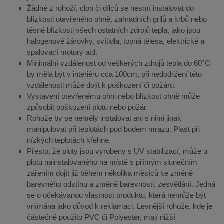
Žádné z rohoží, clon či dílců se nesmí instalovat do
blízkosti otevřeného ohně, zahradních grilů a krbů nebo
těsné blízkosti všech ostatních zdrojů tepla, jako jsou
halogenové žárovky, svítidla, topná tělesa, elektrické a
spalovací motory atd.
Minimální vzdálenost od veškerých zdrojů tepla do 60°C
by měla být v interiéru cca 100cm, při nedodržení této
vzdálenosti může dojít k poškození či požáru.
Vystavení otevřenému ohni nebo blízkost ohně může
způsobit poškození plotu nebo požár.
Rohože by se neměly instalovat ani s nimi jinak
manipulovat při teplotách pod bodem mrazu. Plast při
nízkých teplotách křehne.
Přesto, že ploty jsou vyrobeny s UV stabilizací, může u
plotu nainstalovaného na místě s přímým slunečním
zářením dojít již během několika měsíců ke změně
barevného odstínu a změně barevnosti, zesvětlání. Jedná
se o očekávanou vlastnost produktu, která nemůže být
vnímána jako důvod k reklamaci. Levnější rohože, kde je
částečně použito PVC či Polyester, mají nižší