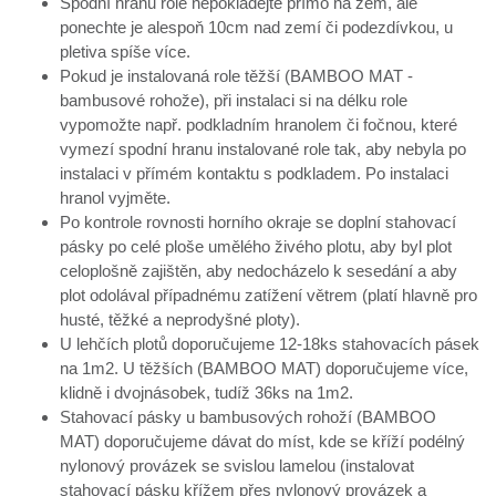
Spodní hranu role nepokládejte přímo na zem, ale
ponechte je alespoň 10cm nad zemí či podezdívkou, u
pletiva spíše více.
Pokud je instalovaná role těžší (BAMBOO MAT -
bambusové rohože), při instalaci si na délku role
vypomožte např. podkladním hranolem či fočnou, které
vymezí spodní hranu instalované role tak, aby nebyla po
instalaci v přímém kontaktu s podkladem. Po instalaci
hranol vyjměte.
Po kontrole rovnosti horního okraje se doplní stahovací
pásky po celé ploše umělého živého plotu, aby byl plot
celoplošně zajištěn, aby nedocházelo k sesedání a aby
plot odolával případnému zatížení větrem (platí hlavně pro
husté, těžké a neprodyšné ploty).
U lehčích plotů doporučujeme 12-18ks stahovacích pásek
na 1m2. U těžších (BAMBOO MAT) doporučujeme více,
klidně i dvojnásobek, tudíž 36ks na 1m2.
Stahovací pásky u bambusových rohoží (BAMBOO
MAT) doporučujeme dávat do míst, kde se kříží podélný
nylonový provázek se svislou lamelou (instalovat
stahovací pásku křížem přes nylonový provázek a