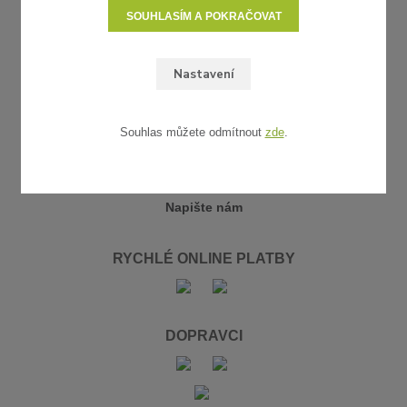
SOUHLASÍM A POKRAČOVAT
Kontakty
Nastavení
KONTAKTY
+420 774 174 332
+420 721 650 359
Souhlas můžete odmítnout
zde
.
info@originalni-zahrada.cz
Napište nám
RYCHLÉ ONLINE PLATBY
DOPRAVCI