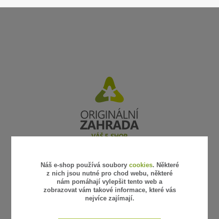
Náš e-shop používá soubory
cookies
. Některé
UŽITEČNÉ ODKAZY
z nich jsou nutné pro chod webu, některé
nám pomáhají vylepšit tento web a
Obchodní podmínky
zobrazovat vám takové informace, které vás
Reklamace a vrácení zboží
nejvíce zajímají.
Platba a doprava
Vzorkovna