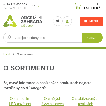
0
ks
+420 721 650 359
CZ
SK
za
0,00 Kč
Po-Pá: 9:00-18:00
MENU
HLEDAT
Úvod
O sortimentu
O SORTIMENTU
Zajímavé informace o nabízených produktech najdete
rozděleny do tří kategorií:
O zahradním
O umělých
O stabilizovaných
LED osvětlení
živých plotech
rostlinách