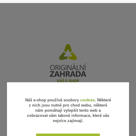
Náš e-shop používá soubory
cookies
. Některé
UŽITEČNÉ ODKAZY
z nich jsou nutné pro chod webu, některé
nám pomáhají vylepšit tento web a
Obchodní podmínky
zobrazovat vám takové informace, které vás
Reklamace a vrácení zboží
nejvíce zajímají.
Platba a doprava
Vzorkovna