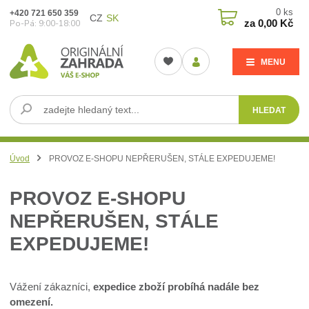
0
ks
+420 721 650 359
CZ
SK
za
0,00 Kč
Po-Pá: 9:00-18:00
MENU
HLEDAT
Úvod
PROVOZ E-SHOPU NEPŘERUŠEN, STÁLE EXPEDUJEME!
PROVOZ E-SHOPU
NEPŘERUŠEN, STÁLE
EXPEDUJEME!
Vážení zákazníci,
expedice zboží probíhá nadále bez
omezení.