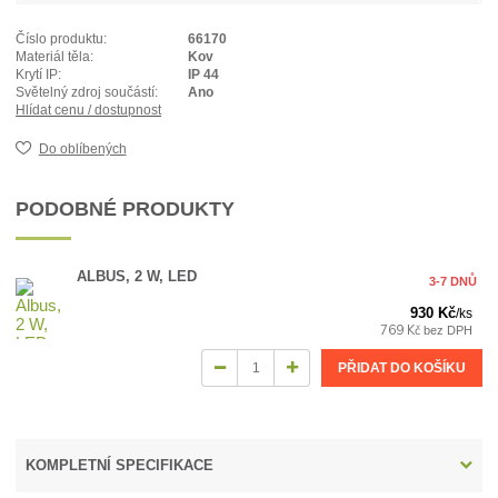
Číslo produktu:
66170
Materiál těla:
Kov
Krytí IP:
IP 44
Světelný zdroj součástí:
Ano
Hlídat cenu / dostupnost
Do oblíbených
PODOBNÉ PRODUKTY
ALBUS, 2 W, LED
3-7 DNŮ
930 Kč
/
ks
769 Kč
bez DPH
PŘIDAT DO KOŠÍKU
KOMPLETNÍ SPECIFIKACE