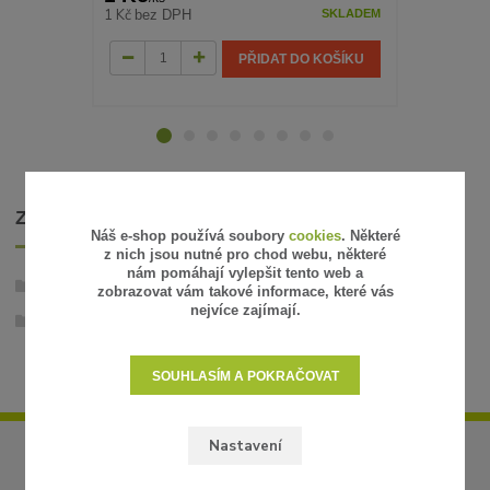
1 Kč
533 Kč
bez DPH
bez
SKLADEM
PŘIDAT DO KOŠÍKU
ZBOŽÍ ZAŘAZENO V KATEGORIÍCH
Náš e-shop používá soubory
cookies
. Některé
z nich jsou nutné pro chod webu, některé
nám pomáhají vylepšit tento web a
Zahradní osvětlení - 12V
zobrazovat vám takové informace, které vás
nejvíce zajímají.
Volně stojící svítidla
SOUHLASÍM A POKRAČOVAT
Nastavení