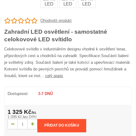
Ohodnotit produkt
Zahradní LED osvětlení - samostatné
celokovové LED svítidlo
Celokovové svítidlo v industriálním designu vhodné k osvětlení teras,
příjezdových cest a chodníků na zahradě. Specifikace:Součástí balení
je světelný zdroj. Součástí balení je také kotvící a upevňovací materiál.
Kotvení svítidla do pevných povrchů se provádí pomocí hmoždinek a
šroubů, které se inst...
celý popis
Dostupnost
3-7 DNŮ
1 325 Kč
/
ks
1 095 Kč
bez DPH
PŘIDAT DO KOŠÍKU