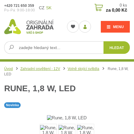
0
ks
+420 721 650 359
CZ
SK
za
0,00 Kč
Po-Pá: 9:00-18:00
MENU
HLEDAT
Úvod
Zahradní osvětlení - 12V
Volně stojící svítidla
Rune, 1,8 W,
LED
RUNE, 1,8 W, LED
Novinka