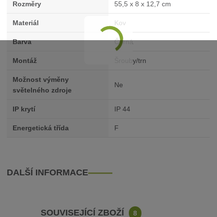
Rozměry
55,5 x 8 x 12,7 cm
Materiál
Kov
Barva
Černá
Montáž
Šrouby/trn
Možnost výměny
Ne
světelného zdroje
.
IP krytí
IP 44
Energetická třída
F
DALŠÍ INFORMACE
SOUVISEJÍCÍ ZBOŽÍ
8