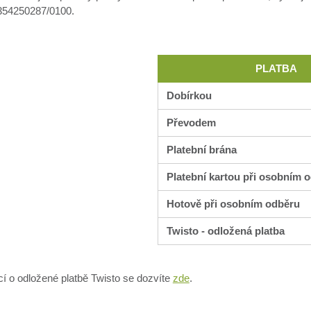
354250287/0100.
PLATBA
Dobírkou
Převodem
Platební brána
Platební kartou při osobním 
Hotově při osobním odběru
Twisto - odložená platba
cí o odložené platbě Twisto se dozvíte
zde
.