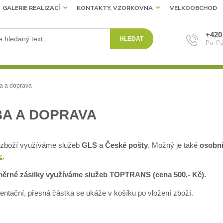
GALERIE REALIZACÍ
KONTAKTY, VZORKOVNA
VELKOOBCHOD
+420
HLEDAT
Po-Pá
a a doprava
BA A DOPRAVA
 zboží využíváme služeb
GLS
a
České pošty
. Možný je také
osobn
z
.
ěrné zásilky využíváme služeb TOPTRANS (cena 500,- Kč).
ientační, přesná částka se ukáže v košíku po vložení zboží.