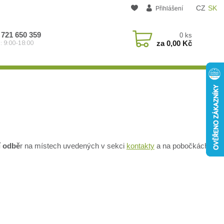
CZ
SK
Přihlášení
 721 650 359
0
ks
za
0,00 Kč
: 9:00-18:00
í odbě
r na místech uvedených v sekci
kontakty
a na pobočkách