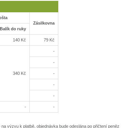
ošta
Zásilkovna
Balík do ruky
140 Kč
79 Kč
-
-
340 Kč
-
-
-
-
-
 na výzvu k platbě, objednávka bude odeslána po přičtení peněz