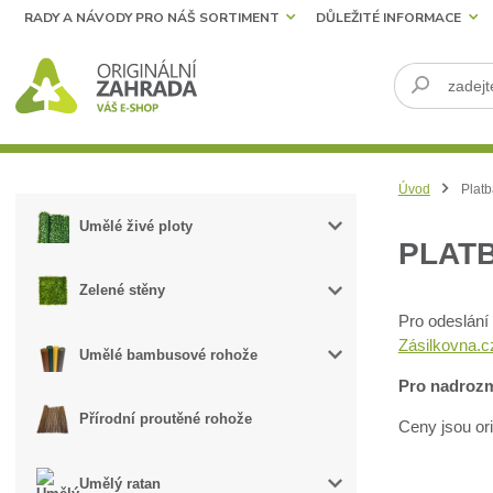
RADY A NÁVODY PRO NÁŠ SORTIMENT
DŮLEŽITÉ INFORMACE
Úvod
Platb
Umělé živé ploty
PLAT
Zelené stěny
Pro odeslání
Zásilkovna.c
Umělé bambusové rohože
Pro nadrozm
Přírodní proutěné rohože
Ceny jsou or
Umělý ratan