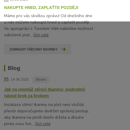
NAKUPTE HNED, ZAPLAŤTE POZDĚJI
Máme pro vás skvělou zprávu! Od dnešního dne
u nás můžete nakoupit hned a zaplatit později.
Ve spolupráci s Twistem Vám nabízíme možnost
odložené plat...
číst celé
ZOBRAZIT VŠECHNY NOVINKY
Blog
14.04.2025
Stínění
Jak na montáž stínící tkaniny: podrobný
návod krok za krokem
Instalace stínící tkaniny na plot není složitá,
přesto doporučujeme dodržet správný postup,
aby tkanina na plotě dobře držela a dlouho
plnila svou fun...
číst celé