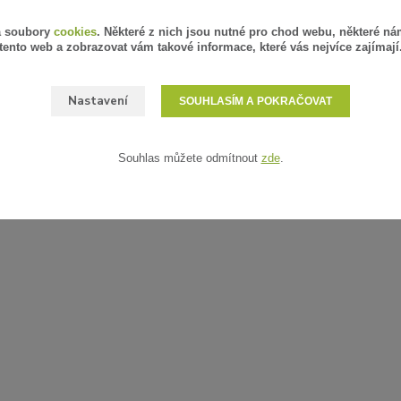
á soubory
cookies
. Některé z nich jsou nutné pro chod webu, některé ná
tento web a zobrazovat vám takové informace, které vás nejvíce zajímají
Nastavení
SOUHLASÍM A POKRAČOVAT
Souhlas můžete odmítnout
zde
.