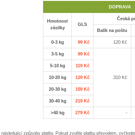
DOPRAVA
Česká p
Hmotnost
GLS
zásilky
Balík na poštu
0-3 kg
99 Kč
120 Kč
3-5 kg
99 Kč
5-10 kg
119 Kč
10-20 kg
129 Kč
310 Kč
20-30 kg
159 Kč
30-40 kg
219 Kč
>40 kg
279 Kč
-
následující způsoby platby. Pokud zvolíte platbu převodem, vyčkejte