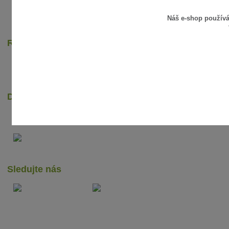
Náš e-shop použív
Rychlé online platby
Dopravci
Sledujte nás