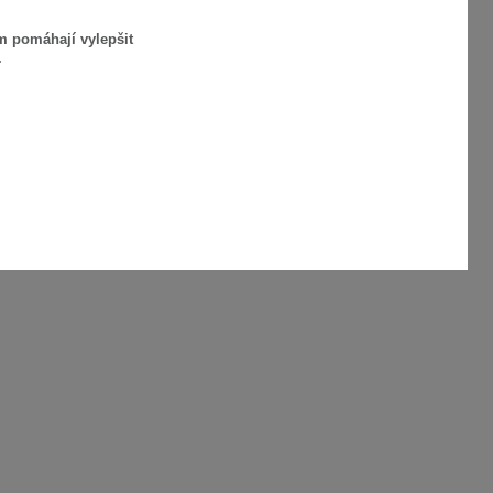
m pomáhají vylepšit
.