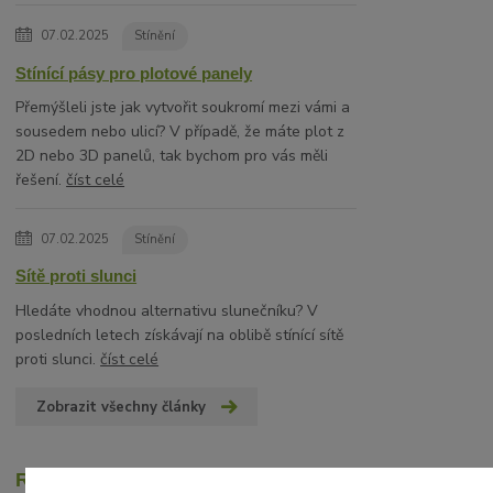
07.02.2025
Stínění
Stínící pásy pro plotové panely
Přemýšleli jste jak vytvořit soukromí mezi vámi a
sousedem nebo ulicí? V případě, že máte plot z
2D nebo 3D panelů, tak bychom pro vás měli
řešení.
číst celé
07.02.2025
Stínění
Sítě proti slunci
Hledáte vhodnou alternativu slunečníku? V
posledních letech získávají na oblibě stínící sítě
proti slunci.
číst celé
Zobrazit všechny články
Recenze zákazníků