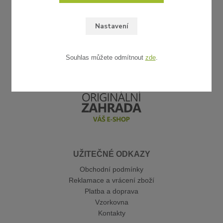
Nastavení
Souhlas můžete odmítnout
zde
.
UŽITEČNÉ ODKAZY
Obchodní podmínky
Reklamace a vrácení zboží
Platba a doprava
Vzorkovna
Kontakty