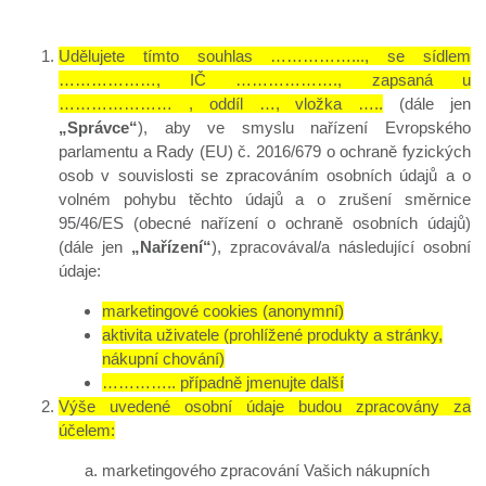
Udělujete tímto souhlas ……………..., se sídlem
………………, IČ ………………., zapsaná u
………………… , oddíl …, vložka …..
(dále jen
„Správce“
), aby ve smyslu nařízení Evropského
parlamentu a Rady (EU) č. 2016/679 o ochraně fyzických
osob v souvislosti se zpracováním osobních údajů a o
volném pohybu těchto údajů a o zrušení směrnice
95/46/ES (obecné nařízení o ochraně osobních údajů)
(dále jen
„Nařízení“
), zpracovával/a následující osobní
údaje:
marketingové cookies (anonymní)
aktivita uživatele (prohlížené produkty a stránky,
nákupní chování)
………….. případně jmenujte další
Výše uvedené osobní údaje budou zpracovány za
účelem:
marketingového zpracování Vašich nákupních