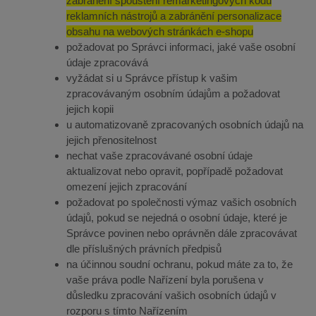
zabránění spouštění remarketingových kódů
reklamních nástrojů a zabránění personalizace
obsahu na webových stránkách e-shopu
požadovat po Správci informaci, jaké vaše osobní
údaje zpracovává
vyžádat si u Správce přístup k vašim
zpracovávaným osobním údajům a požadovat
jejich kopii
u automatizovaně zpracovaných osobních údajů na
jejich přenositelnost
nechat vaše zpracovávané osobní údaje
aktualizovat nebo opravit, popřípadě požadovat
omezení jejich zpracování
požadovat po společnosti výmaz vašich osobních
údajů, pokud se nejedná o osobní údaje, které je
Správce povinen nebo oprávněn dále zpracovávat
dle příslušných právních předpisů
na účinnou soudní ochranu, pokud máte za to, že
vaše práva podle Nařízení byla porušena v
důsledku zpracování vašich osobních údajů v
rozporu s tímto Nařízením