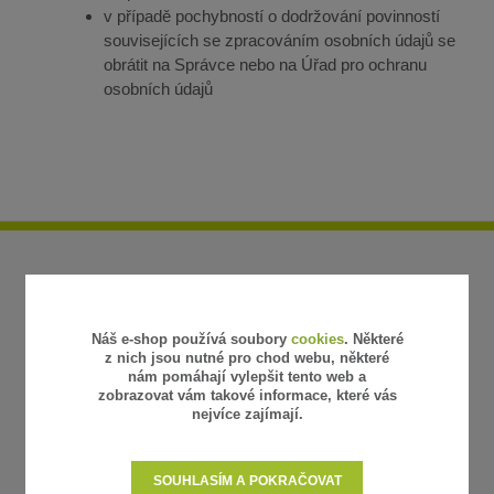
v případě pochybností o dodržování povinností
souvisejících se zpracováním osobních údajů se
obrátit na Správce nebo na Úřad pro ochranu
osobních údajů
Náš e-shop používá soubory
cookies
. Některé
z nich jsou nutné pro chod webu, některé
nám pomáhají vylepšit tento web a
zobrazovat vám takové informace, které vás
nejvíce zajímají.
SOUHLASÍM A POKRAČOVAT