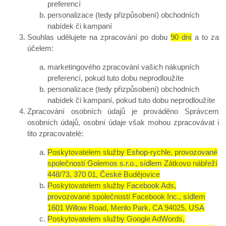
preferencí
personalizace (tedy přizpůsobení) obchodních
nabídek či kampaní
Souhlas udělujete na zpracování po dobu
90 dní
a to za
účelem:
marketingového zpracování vašich nákupních
preferencí, pokud tuto dobu neprodloužíte
personalizace (tedy přizpůsobení) obchodních
nabídek či kampaní, pokud tuto dobu neprodloužíte
Zpracování osobních údajů je prováděno Správcem
osobních údajů, osobní údaje však mohou zpracovávat i
tito zpracovatelé:
Poskytovatelem služby Eshop-rychle, provozované
společností Golemos s.r.o., sídlem Zátkovo nábřeží
448/73, 370 01, České Budějovice
Poskytovatelem služby Facebook Ads,
provozované společností Facebook Inc., sídlem
1601 Willow Road, Menlo Park, CA 94025, USA
Poskytovatelem služby Google AdWords,