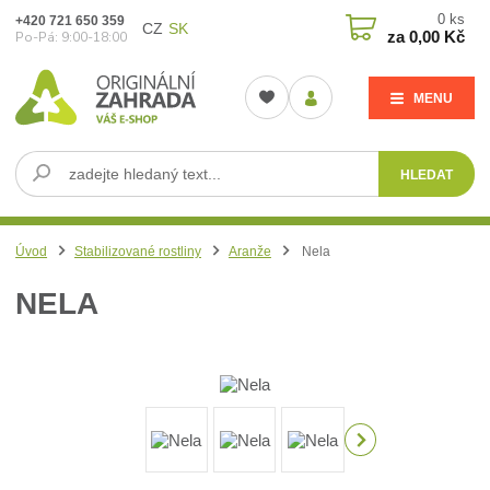
0
ks
+420 721 650 359
CZ
SK
za
0,00 Kč
Po-Pá: 9:00-18:00
MENU
HLEDAT
Úvod
Stabilizované rostliny
Aranže
Nela
NELA