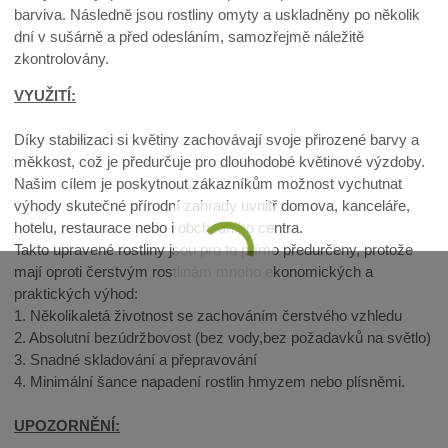
barviva. Následně jsou rostliny omyty a uskladněny po několik
dní v sušárně a před odesláním, samozřejmě náležitě
zkontrolovány.
VYUŽITÍ:
Díky stabilizaci si květiny zachovávají svoje přirozené barvy a
měkkost, což je předurčuje pro dlouhodobé květinové výzdoby.
Našim cílem je poskytnout zákazníkům možnost vychutnat
výhody skutečné přírodní zahrady uvnitř domova, kanceláře,
hotelu, restaurace nebo i obchodního centra.
Takto upravené rostliny jsou pro to přímo předurčeny, protože
mají oproti čerstvým rostlinám mnoho ekonomických a
praktických výhod:
1. Několikaletá životnost se zachováním čerstvého vzhledu
2. Absolutní bezúdržbovost (bez vody,bez požadavků na světlo)
3. Snadné skladování a přepravování
4. Minimální šance napadení rostlin hmyzem nebo plísněmi.
UPOZORNĚNÍ: