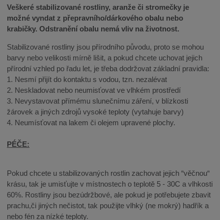
Veškeré stabilizované rostliny, aranže či stromečky je
možné vyndat z přepravního/dárkového obalu nebo
krabičky. Odstranění obalu nemá vliv na životnost.
Stabilizované rostliny jsou přírodního původu, proto se mohou
barvy nebo velikosti mírně lišit, a pokud chcete uchovat jejich
přírodní vzhled po řadu let, je třeba dodržovat základní pravidla:
1. Nesmí přijít do kontaktu s vodou, tzn. nezalévat
2. Neskladovat nebo neumisťovat ve vlhkém prostředí
3. Nevystavovat přímému slunečnímu záření, v blízkosti
žárovek a jiných zdrojů vysoké teploty (vytahuje barvy)
4. Neumísťovat na lakem či olejem upravené plochy.
PÉČE:
Pokud chcete u stabilizovaných rostlin zachovat jejich “věčnou“
krásu, tak je umisťujte v místnostech o teplotě 5 - 30C a vlhkosti
60%. Rostliny jsou bezúdržbové, ale pokud je potřebujete zbavit
prachu,či jiných nečistot, tak použijte vlhký (ne mokrý) hadřík a
nebo fén za nízké teploty.