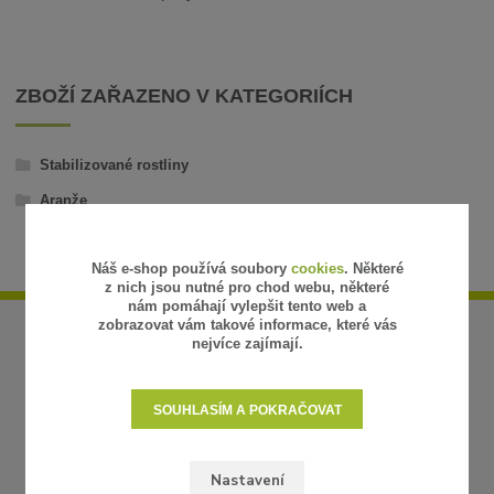
ZBOŽÍ ZAŘAZENO V KATEGORIÍCH
Stabilizované rostliny
Aranže
Náš e-shop používá soubory
cookies
. Některé
z nich jsou nutné pro chod webu, některé
nám pomáhají vylepšit tento web a
zobrazovat vám takové informace, které vás
nejvíce zajímají.
SOUHLASÍM A POKRAČOVAT
Nastavení