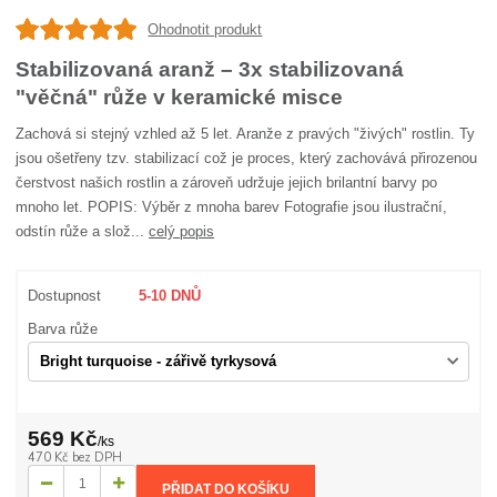
Ohodnotit produkt
Stabilizovaná aranž – 3x stabilizovaná
"věčná" růže v keramické misce
Zachová si stejný vzhled až 5 let. Aranže z pravých "živých" rostlin. Ty
jsou ošetřeny tzv. stabilizací což je proces, který zachovává přirozenou
čerstvost našich rostlin a zároveň udržuje jejich brilantní barvy po
mnoho let. POPIS: Výběr z mnoha barev Fotografie jsou ilustrační,
odstín růže a slož...
celý popis
Dostupnost
5-10 DNŮ
Barva růže
569 Kč
/
ks
470 Kč
bez DPH
PŘIDAT DO KOŠÍKU