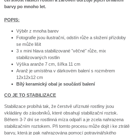
barvy po mnoho let.
POPIS:
Výběr z mnoha barev
Fotografie jsou ilustrační, odstín růže a složení přízdoby
se může lišit
3 x mini hlava stabilizované "věčné" růže, mix
stabilizovaných rostlin
Výška aranže 7 cm, šířka 11 cm
Aranž je umístěna v dárkovém balení s rozměrem
12x12x12 cm
Bílý keramický obal je součástí balení
CO JE TO STABILIZACE
Stabilizace probíhá tak, že čerstvě uříznuté rostliny jsou
vkládány do zásobníků, které obsahují stabilizační roztok.
Během 3-7 dní se rostlinná míza odpaří a je zcela nahrazena
stabilizačním roztokem. Při tomto procesu může dojít i ke ztrátě
barvy, která je pak nahrazována pomocí potravinářského