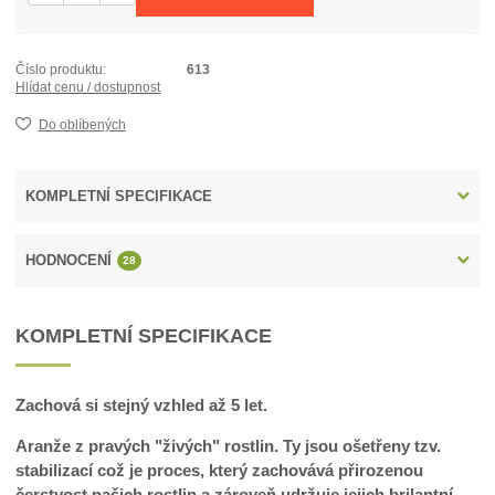
Číslo produktu:
613
Hlídat cenu / dostupnost
Do oblíbených
KOMPLETNÍ SPECIFIKACE
HODNOCENÍ
28
KOMPLETNÍ SPECIFIKACE
Zachová si stejný vzhled až 5 let.
Aranže z pravých "živých" rostlin. Ty jsou ošetřeny tzv.
stabilizací což je proces, který zachovává přirozenou
čerstvost našich rostlin a zároveň udržuje jejich brilantní