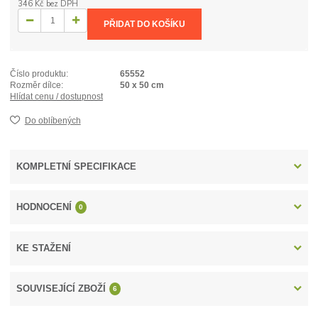
346 Kč
bez DPH
PŘIDAT DO KOŠÍKU
Číslo produktu:
65552
Rozměr dílce:
50 x 50 cm
Hlídat cenu / dostupnost
Do oblíbených
KOMPLETNÍ SPECIFIKACE
HODNOCENÍ
0
KE STAŽENÍ
SOUVISEJÍCÍ ZBOŽÍ
6