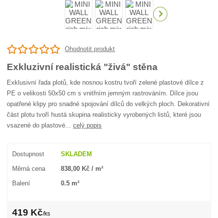
Ohodnotit produkt
Exkluzivní realistická "živá" stěna
Exklusivní řada plotů, kde nosnou kostru tvoří zelené plastové dílce z
PE o velikosti 50x50 cm s vnitřním jemným rastrováním. Dílce jsou
opatřené klipy pro snadné spojování dílců do velkých ploch. Dekorativní
část plotu tvoří hustá skupina realisticky vyrobených listů, které jsou
vsazené do plastové...
celý popis
Dostupnost
SKLADEM
Měrná cena
838,00 Kč / m²
Balení
0.5 m²
419 Kč
/
ks