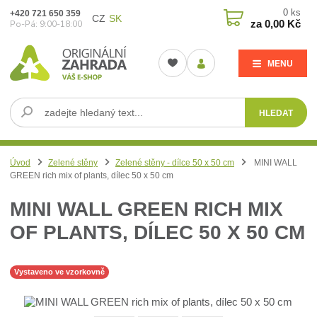
0
ks
+420 721 650 359
CZ
SK
za
0,00 Kč
Po-Pá: 9:00-18:00
MENU
HLEDAT
Úvod
Zelené stěny
Zelené stěny - dílce 50 x 50 cm
MINI WALL
GREEN rich mix of plants, dílec 50 x 50 cm
MINI WALL GREEN RICH MIX
OF PLANTS, DÍLEC 50 X 50 CM
Vystaveno ve vzorkovně