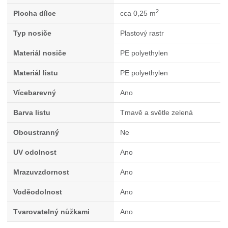
2
Plocha dílce
cca 0,25 m
Typ nosiče
Plastový rastr
Materiál nosiče
PE polyethylen
Materiál listu
PE polyethylen
Vícebarevný
Ano
Barva listu
Tmavě a světle zelená
Oboustranný
Ne
UV odolnost
Ano
Mrazuvzdornost
Ano
Voděodolnost
Ano
Tvarovatelný nůžkami
Ano