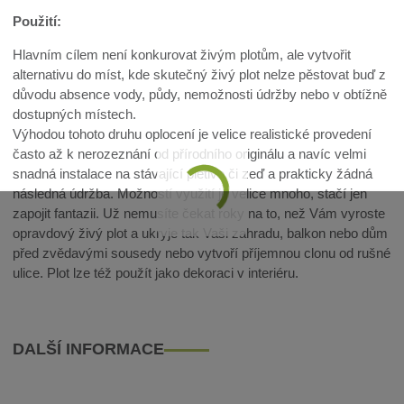
Použití:
Hlavním cílem není konkurovat živým plotům, ale vytvořit
alternativu do míst, kde skutečný živý plot nelze pěstovat buď z
důvodu absence vody, půdy, nemožnosti údržby nebo v obtížně
dostupných místech.
Výhodou tohoto druhu oplocení je velice realistické provedení
často až k nerozeznání od přírodního originálu a navíc velmi
snadná instalace na stávající pletivo či zeď a prakticky žádná
následná údržba. Možností využití je velice mnoho, stačí jen
zapojit fantazii. Už nemusíte čekat roky na to, než Vám vyroste
opravdový živý plot a ukryje tak Vaši zahradu, balkon nebo dům
před zvědavými sousedy nebo vytvoří příjemnou clonu od rušné
ulice. Plot lze též použít jako dekoraci v interiéru.
DALŠÍ INFORMACE