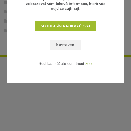
Umělé živé ploty
zobrazovat vám takové informace, které vás
nejvíce zajímají.
Zelené stěny
PREMIUM TILE - dílce 50 x 50 cm
SOUHLASÍM A POKRAČOVAT
Zelené stěny - dílce 50 x 50 cm
Nastavení
Souhlas můžete odmítnout
zde
.