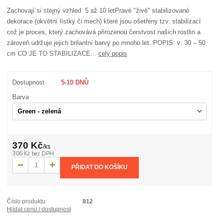
Zachovají si stejný vzhled 5 až 10 letPravé "živé" stabilizované
dekorace (okvětní lístky či mech) které jsou ošetřeny tzv. stabilizací
což je proces, který zachovává přirozenou čerstvost našich rostlin a
zároveň udržuje jejich brilantní barvy po mnoho let. POPIS: v: 30 – 50
cm CO JE TO STABILIZACE...
celý popis
Dostupnost
5-10 DNŮ
Barva
370 Kč
/
ks
306 Kč
bez DPH
PŘIDAT DO KOŠÍKU
Číslo produktu:
812
Hlídat cenu / dostupnost