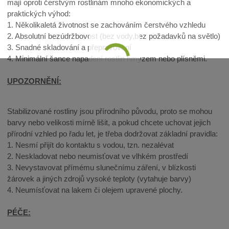
mají oproti čerstvým rostlinám mnoho ekonomických a
praktických výhod:
1. Několikaletá životnost se zachováním čerstvého vzhledu
2. Absolutní bezúdržbovost (bez vody,bez požadavků na světlo)
3. Snadné skladování a přepravování
4. Minimální šance napadení rostlin hmyzem nebo plísněmi.
UPOZORNĚNÍ:
Stabilizované rostliny jsou přírodního původu, proto se mohou
barvy nebo velikosti mírně lišit, a pokud chcete uchovat jejich
přírodní vzhled po řadu let, je třeba dodržovat základní pravidla:
1. Nesmí přijít do kontaktu s vodou, tzn. nezalévat
2. Neskladovat nebo neumisťovat ve vlhkém prostředí
3. Nevystavovat přímému slunečnímu záření, v blízkosti
žárovek a jiných zdrojů vysoké teploty (vytahuje barvy)
4. Neumísťovat na lakem či olejem upravené plochy.
PÉČE: