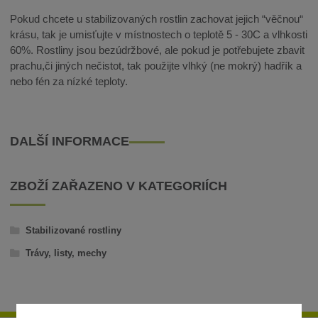
Pokud chcete u stabilizovaných rostlin zachovat jejich “věčnou“
krásu, tak je umisťujte v místnostech o teplotě 5 - 30C a vlhkosti
60%. Rostliny jsou bezúdržbové, ale pokud je potřebujete zbavit
prachu,či jiných nečistot, tak použijte vlhký (ne mokrý) hadřík a
nebo fén za nízké teploty.
DALŠÍ INFORMACE
ZBOŽÍ ZAŘAZENO V KATEGORIÍCH
Stabilizované rostliny
Trávy, listy, mechy