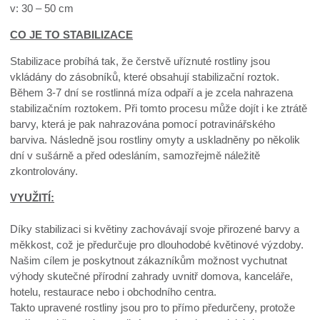
v: 30 – 50 cm
CO JE TO STABILIZACE
Stabilizace probíhá tak, že čerstvě uříznuté rostliny jsou
vkládány do zásobníků, které obsahují stabilizační roztok.
Během 3-7 dní se rostlinná míza odpaří a je zcela nahrazena
stabilizačním roztokem. Při tomto procesu může dojít i ke ztrátě
barvy, která je pak nahrazována pomocí potravinářského
barviva. Následně jsou rostliny omyty a uskladněny po několik
dní v sušárně a před odesláním, samozřejmě náležitě
zkontrolovány.
VYUŽITÍ:
Díky stabilizaci si květiny zachovávají svoje přirozené barvy a
měkkost, což je předurčuje pro dlouhodobé květinové výzdoby.
Našim cílem je poskytnout zákazníkům možnost vychutnat
výhody skutečné přírodní zahrady uvnitř domova, kanceláře,
hotelu, restaurace nebo i obchodního centra.
Takto upravené rostliny jsou pro to přímo předurčeny, protože