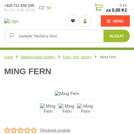
0
ks
+420 721 650 359
CZ
SK
za
0,00 Kč
Po-Pá: 9:00-18:00
MENU
HLEDAT
Úvod
Stabilizované rostliny
Trávy, listy, mechy
Ming Fern
MING FERN
Ohodnotit produkt