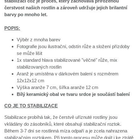
stabilizací což je proces, který zachovává přirozenou
čerstvost našich rostlin a zároveň udržuje jejich brilantní
barvy po mnoho let.
POPIS:
Výběr z mnoha barev
Fotografie jsou ilustrační, odstín růže a složení přízdoby
se může lišit
1x standard hlava stabilizované "věčné" růže, mix
stabilizovaných rostlin
Aranž je umístěna v dárkovém balení s rozměrem
12x12x12 cm
Výška aranže 7 cm, šířka aranže 12 cm
Bílý keramický obal ve tvaru srdce je součástí balení
CO JE TO STABILIZACE
Stabilizace probíhá tak, že čerstvě uříznuté rostliny jsou
vkládány do zásobníků, které obsahují stabilizační roztok.
Během 3-7 dní se rostlinná míza odpaří a je zcela nahrazena
stabilizačním roztokem. Při tomto procesu může dojít i ke ztrátě