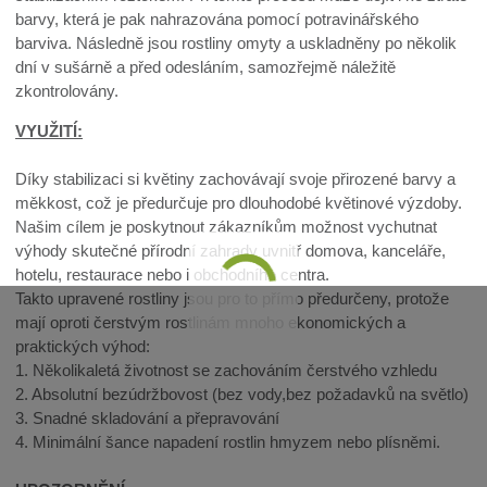
barvy, která je pak nahrazována pomocí potravinářského
barviva. Následně jsou rostliny omyty a uskladněny po několik
dní v sušárně a před odesláním, samozřejmě náležitě
zkontrolovány.
VYUŽITÍ:
Díky stabilizaci si květiny zachovávají svoje přirozené barvy a
měkkost, což je předurčuje pro dlouhodobé květinové výzdoby.
Našim cílem je poskytnout zákazníkům možnost vychutnat
výhody skutečné přírodní zahrady uvnitř domova, kanceláře,
hotelu, restaurace nebo i obchodního centra.
Takto upravené rostliny jsou pro to přímo předurčeny, protože
mají oproti čerstvým rostlinám mnoho ekonomických a
praktických výhod:
1. Několikaletá životnost se zachováním čerstvého vzhledu
2. Absolutní bezúdržbovost (bez vody,bez požadavků na světlo)
3. Snadné skladování a přepravování
4. Minimální šance napadení rostlin hmyzem nebo plísněmi.