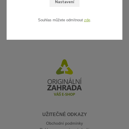
Nastavení
Souhlas můžete odmítnout
zde
.
UŽITEČNÉ ODKAZY
Obchodní podmínky