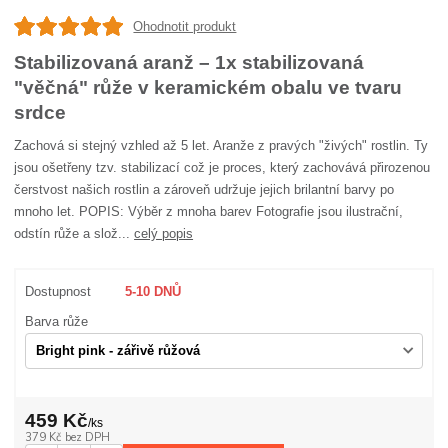
Ohodnotit produkt
Stabilizovaná aranž – 1x stabilizovaná
"věčná" růže v keramickém obalu ve tvaru
srdce
Zachová si stejný vzhled až 5 let. Aranže z pravých "živých" rostlin. Ty
jsou ošetřeny tzv. stabilizací což je proces, který zachovává přirozenou
čerstvost našich rostlin a zároveň udržuje jejich brilantní barvy po
mnoho let. POPIS: Výběr z mnoha barev Fotografie jsou ilustrační,
odstín růže a slož...
celý popis
Dostupnost
5-10 DNŮ
Barva růže
459 Kč
/
ks
379 Kč
bez DPH