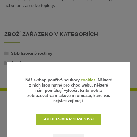
nebo fén za nízké teploty.
ZBOŽÍ ZAŘAZENO V KATEGORIÍCH
Stabilizované rostliny
Aranže
Náš e-shop používá soubory
cookies
. Některé
z nich jsou nutné pro chod webu, některé
nám pomáhají vylepšit tento web a
zobrazovat vám takové informace, které vás
nejvíce zajímají.
SOUHLASÍM A POKRAČOVAT