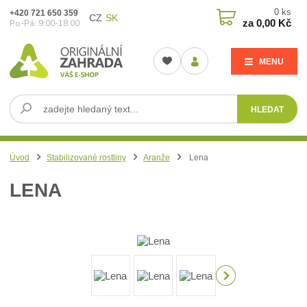
0
ks
+420 721 650 359
CZ
SK
za
0,00 Kč
Po-Pá: 9:00-18:00
MENU
HLEDAT
Úvod
Stabilizované rostliny
Aranže
Lena
LENA