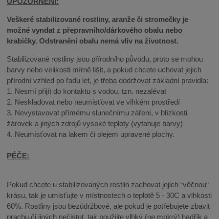
UPOZORNĚNÍ:
Veškeré stabilizované rostliny, aranže či stromečky je
možné vyndat z přepravního/dárkového obalu nebo
krabičky. Odstranění obalu nemá vliv na životnost.
Stabilizované rostliny jsou přírodního původu, proto se mohou
barvy nebo velikosti mírně lišit, a pokud chcete uchovat jejich
přírodní vzhled po řadu let, je třeba dodržovat základní pravidla:
1. Nesmí přijít do kontaktu s vodou, tzn. nezalévat
2. Neskladovat nebo neumisťovat ve vlhkém prostředí
3. Nevystavovat přímému slunečnímu záření, v blízkosti
žárovek a jiných zdrojů vysoké teploty (vytahuje barvy)
4. Neumísťovat na lakem či olejem upravené plochy.
PÉČE:
Pokud chcete u stabilizovaných rostlin zachovat jejich “věčnou“
krásu, tak je umisťujte v místnostech o teplotě 5 - 30C a vlhkosti
60%. Rostliny jsou bezúdržbové, ale pokud je potřebujete zbavit
prachu,či jiných nečistot, tak použijte vlhký (ne mokrý) hadřík a