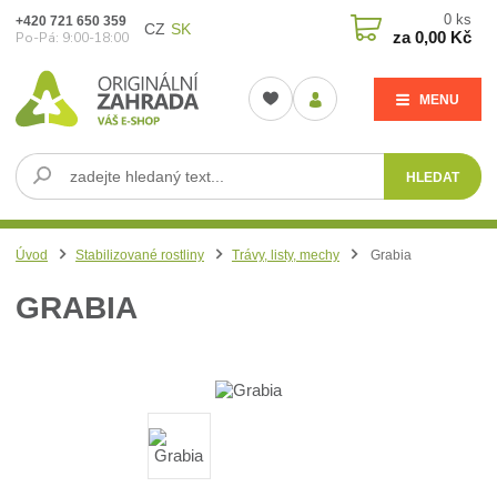
0
ks
+420 721 650 359
CZ
SK
za
0,00 Kč
Po-Pá: 9:00-18:00
MENU
HLEDAT
Úvod
Stabilizované rostliny
Trávy, listy, mechy
Grabia
GRABIA