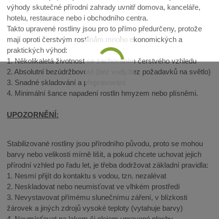
výhody skutečné přírodní zahrady uvnitř domova, kanceláře,
hotelu, restaurace nebo i obchodního centra.
Takto upravené rostliny jsou pro to přímo předurčeny, protože
mají oproti čerstvým rostlinám mnoho ekonomických a
praktických výhod:
1. Několikaletá životnost se zachováním čerstvého vzhledu
2. Absolutní bezúdržbovost (bez vody,bez požadavků na světlo)
3. Snadné skladování a přepravování
4. Minimální šance napadení rostlin hmyzem nebo plísněmi.
UPOZORNĚNÍ:
Stabilizované rostliny jsou přírodního původu, proto se mohou
barvy nebo velikosti mírně lišit, a pokud chcete uchovat jejich
přírodní vzhled po řadu let, je třeba dodržovat základní pravidla:
1. Nesmí přijít do kontaktu s vodou, tzn. nezalévat
2. Neskladovat nebo neumisťovat ve vlhkém prostředí
3. Nevystavovat přímému slunečnímu záření, v blízkosti
žárovek a jiných zdrojů vysoké teploty (vytahuje barvy)
4. Neumísťovat na lakem či olejem upravené plochy.