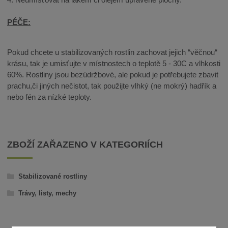
PÉČE:
Pokud chcete u stabilizovaných rostlin zachovat jejich “věčnou“
krásu, tak je umisťujte v místnostech o teplotě 5 - 30C a vlhkosti
60%. Rostliny jsou bezúdržbové, ale pokud je potřebujete zbavit
prachu,či jiných nečistot, tak použijte vlhký (ne mokrý) hadřík a
nebo fén za nízké teploty.
ZBOŽÍ ZAŘAZENO V KATEGORIÍCH
Stabilizované rostliny
Trávy, listy, mechy