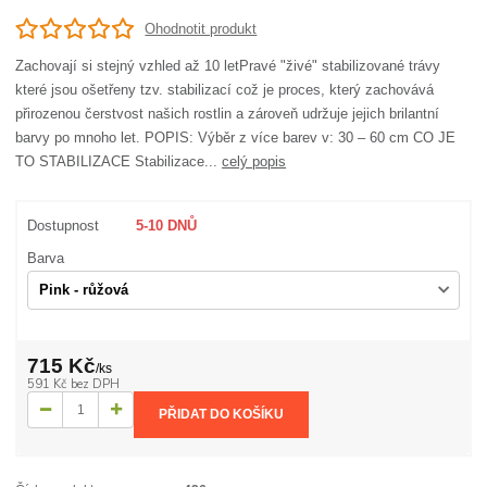
Ohodnotit produkt
Zachovají si stejný vzhled až 10 letPravé "živé" stabilizované trávy
které jsou ošetřeny tzv. stabilizací což je proces, který zachovává
přirozenou čerstvost našich rostlin a zároveň udržuje jejich brilantní
barvy po mnoho let. POPIS: Výběr z více barev v: 30 – 60 cm CO JE
TO STABILIZACE Stabilizace...
celý popis
Dostupnost
5-10 DNŮ
Barva
715 Kč
/
ks
591 Kč
bez DPH
PŘIDAT DO KOŠÍKU