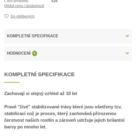
Číslo produktu:
426
Hlídat cenu / dostupnost
Do oblíbených
KOMPLETNÍ SPECIFIKACE
HODNOCENÍ
0
KOMPLETNÍ SPECIFIKACE
Zachovají si stejný vzhled až 10 let
Pravé "živé" stabilizované trávy které jsou ošetřeny tzv.
stabilizací což je proces, který zachovává přirozenou
čerstvost našich rostlin a zároveň udržuje jejich brilantní
barvy po mnoho let.