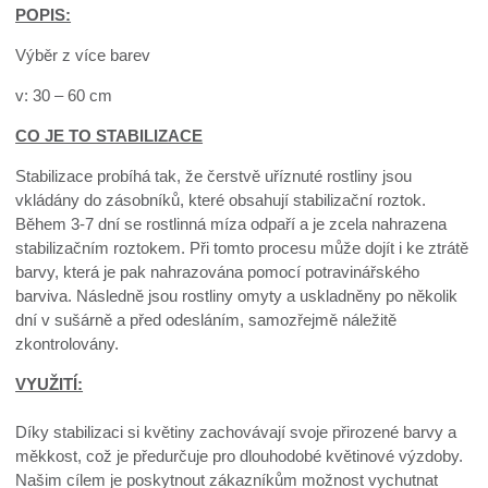
POPIS:
Výběr z více barev
v: 30 – 60 cm
CO JE TO STABILIZACE
Stabilizace probíhá tak, že čerstvě uříznuté rostliny jsou
vkládány do zásobníků, které obsahují stabilizační roztok.
Během 3-7 dní se rostlinná míza odpaří a je zcela nahrazena
stabilizačním roztokem. Při tomto procesu může dojít i ke ztrátě
barvy, která je pak nahrazována pomocí potravinářského
barviva. Následně jsou rostliny omyty a uskladněny po několik
dní v sušárně a před odesláním, samozřejmě náležitě
zkontrolovány.
VYUŽITÍ:
Díky stabilizaci si květiny zachovávají svoje přirozené barvy a
měkkost, což je předurčuje pro dlouhodobé květinové výzdoby.
Našim cílem je poskytnout zákazníkům možnost vychutnat