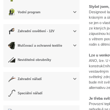
Slyšel jsem,
Designové la
Vodní program
krásným a úč
se jen o vlas
ze kterých js
Zahradní osvětlení - 12V
zápustnou kot
s větrem por
rodin s dětmi
Mulčovací a ochranné textilie
Lze u venko
Neviditelné obrubníky
ANO, lze. U v
konstrukčníh
vestavěným p
světelný zdro
Zahradní nářadí
bude mít svět
alternativu 
Speciální nářadí
Je třeba sv
Provozní tep
nebude-li se 