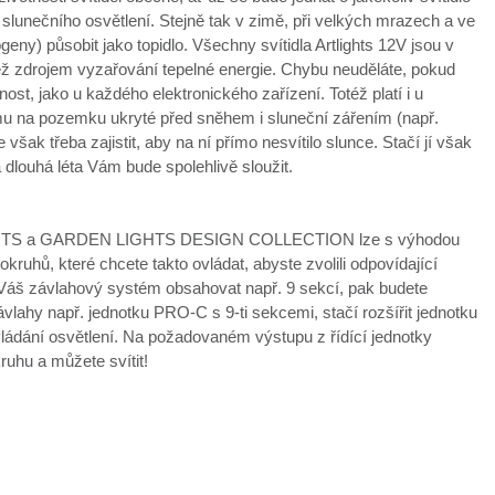
slunečního osvětlení. Stejně tak v zimě, při velkých mrazech a ve
eny) působit jako topidlo. Všechny svítidla Artlights 12V jsou v
něž zdrojem vyzařování tepelné energie. Chybu neuděláte, pokud
nost, jako u každého elektronického zařízení. Totéž platí i u
mu na pozemku ukryté před sněhem i sluneční zářením (např.
však třeba zajistit, aby na ní přímo nesvítilo slunce. Stačí jí však
dlouhá léta Vám bude spolehlivě sloužit.
 LIGHTS a GARDEN LIGHTS DESIGN COLLECTION lze s výhodou
ruhů, které chcete takto ovládat, abyste zvolili odpovídající
-li Váš závlahový systém obsahovat např. 9 sekcí, pak budete
závlahy např. jednotku PRO-C s 9-ti sekcemi, stačí rozšířit jednotku
ládání osvětlení. Na požadovaném výstupu z řídící jednotky
ruhu a můžete svítit!