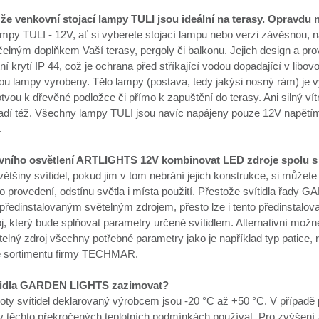
 že venkovní stojací lampy TULI jsou ideální na terasy. Opravdu 
mpy TULI - 12V, ať si vyberete stojací lampu nebo verzi závěsnou, n
elným doplňkem Vaší terasy, pergoly či balkonu. Jejich design a pro
tní krytí IP 44, což je ochrana před stříkající vodou dopadající v libov
ou lampy vyrobeny. Tělo lampy (postava, tedy jakýsi nosný rám) je v
vou k dřevěné podložce či přímo k zapuštění do terasy. Ani silný vítr
adí též. Všechny lampy TULI jsou navíc napájeny pouze 12V napětím, 
.
vního osvětlení ARTLIGHTS 12V kombinovat LED zdroje spolu s
ětšiny svítidel, pokud jim v tom nebrání jejich konstrukce, si můžete 
o provedení, odstínu světla i místa použití. Přestože svítidla řady
ředinstalovaným světelným zdrojem, přesto lze i tento předinstalova
j, který bude splňovat parametry určené svítidlem. Alternativní mož
elný zdroj všechny potřebné parametry jako je například typ patice, 
ze sortimentu firmy TECHMAR.
ítidla GARDEN LIGHTS zazimovat?
loty svítidel deklarovaný výrobcem jsou -20 °C až +50 °C. V případě
v těchto překročených teplotních podmínkách používat. Pro zvýšení živ