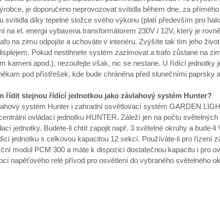
výrobce, je doporučeno neprovozovat svítidla během dne, za přímého 
svítidla díky tepelné složce svého výkonu (platí především pro halog
ení na el. energii vybavena transformátorem 230V / 12V, který je rov
afo na zimu odpojíte a uchováte v interiéru. Zvýšíte tak tím jeho život
isplejem. Pokud nestihnete systém zazimovat a trafo zůstane na zi
m kameni apod.), nezoufejte však, nic se nestane. U řídící jednotky je 
 někam pod přístřešek, kde bude chráněna před slunečními paprsky a 
řídit stejnou řídící jednotkou jako závlahový systém Hunter?
vlahový systém Hunter i zahradní osvětlovací systém GARDEN
centrální ovládací jednotku HUNTER. Záleží jen na počtu světelných ok
dací jednotky. Budete-li chtít zapojit např. 3 světelné okruhy a bude
dící jednotku s celkovou kapacitou 12 sekcí. Používáte-li pro řízení 
kční modul PCM 300 a máte k dispozici dostatečnou kapacitu i pro ov
ocí napěťového relé přívod pro osvětlení do vybraného světelného ok