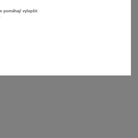
m pomáhají vylepšit
.