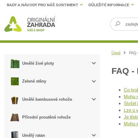
RADY A NÁVODY PRO NÁŠ SORTIMENT
DŮLEŽITÉ INFORMACE
Úvod
FAQ -
Umělé živé ploty
FAQ -
Zelené stěny
Co tvo
Mohu s
Umělé bambusové rohože
Slyšel
Lze u 
Je tře
Přírodní proutěné rohože
Mohu s
Umělý ratan