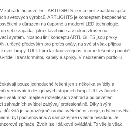
V zahradního osvětlení. ARTLIGHTS je více než značkou spíše
dních světových výrobců. ARTLIGHTS je konceptem bezpečného,
 osvětlení s důrazem na úsporné a moderní LED technologie.
do sebe zapadají jako stavebnice a v rukou zkušenou
tlovací systém. Nosnou linií konceptu ARTLIGHTS jsou prvky
čené především pro profesionály, na své si však přijdou i
venkovní lampy TULI. I pro laickou veřejnost máme řešení v podobě
idel i transformátor, kabely a spojky. V nabízeném portfoliu
ekávají pouze jednoduché řešení jen s několika svítidly a
jení) venkovních designových stojacích lamp TULI zvládnete
-li však mezi majitele rozlehlejších zahrad a od osvětlení
cí zahradních svítidel zabývají profesionálně. Díky svým
důležitá je samozřejmě i volba světelného zdroje, odstínu světla
 nesmí být podceňována. A samozřejmě i vlastní ovládání. Je
zorové spínače. Zvolit lze i dálkové ovládání. To vše je však