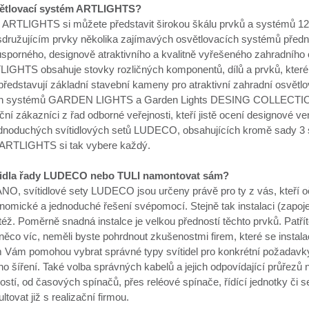
větlovací systém ARTLIGHTS?
ARTLIGHTS si můžete představit širokou škálu prvků a systémů 12
družujícím prvky několika zajímavých osvětlovacích systémů pře
úsporného, designově atraktivního a kvalitně vyřešeného zahradního
IGHTS obsahuje stovky rozličných komponentů, dílů a prvků, které 
 představují základní stavební kameny pro atraktivní zahradní osvě
ch systémů GARDEN LIGHTS a Garden Lights DESING COLLECTION, ur
ční zákazníci z řad odborné veřejnosti, kteří jistě ocení designové 
dnoduchých svítidlových setů LUDECO, obsahujících kromě sady 3 svít
ARTLIGHTS si tak vybere každý.
tidla řady LUDECO nebo TULI namontovat sám?
NO, svítidlové sety LUDECO jsou určeny právě pro ty z vás, kteří oč
onomické a jednoduché řešení svépomocí. Stejně tak instalaci (zapo
ž. Poměrně snadná instalce je velkou předností těchto prvků. Patříte
ěco víc, neměli byste pohrdnout zkušenostmi firem, které se instala
Vám pomohou vybrat správné typy svítidel pro konkrétní požadavky, 
ho šíření. Také volba správných kabelů a jejich odpovídající průřezů
í, od časových spínačů, přes reléové spínače, řídící jednotky či sen
tovat již s realizační firmou.