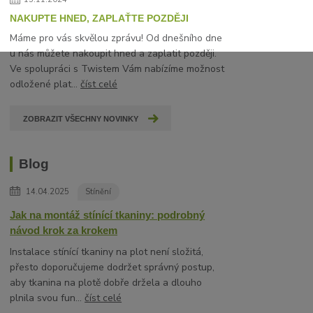
NAKUPTE HNED, ZAPLAŤTE POZDĚJI
Máme pro vás skvělou zprávu! Od dnešního dne
u nás můžete nakoupit hned a zaplatit později.
Ve spolupráci s Twistem Vám nabízíme možnost
odložené plat...
číst celé
ZOBRAZIT VŠECHNY NOVINKY
Blog
14.04.2025
Stínění
Jak na montáž stínící tkaniny: podrobný
návod krok za krokem
Instalace stínící tkaniny na plot není složitá,
přesto doporučujeme dodržet správný postup,
aby tkanina na plotě dobře držela a dlouho
plnila svou fun...
číst celé