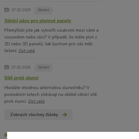
07.02.2025
Stínění
Stínící pásy pro plotové panely
Přemýšleli jste jak vytvořit soukromí mezi vámi a
sousedem nebo ulicí? V případě, že máte plot z
2D nebo 3D panelů, tak bychom pro vás měli
řešení.
číst celé
07.02.2025
Stínění
Sítě proti slunci
Hledáte vhodnou alternativu slunečníku? V
posledních letech získávají na oblibě stínící sítě
proti slunci.
číst celé
Zobrazit všechny články
Recenze zákazníků