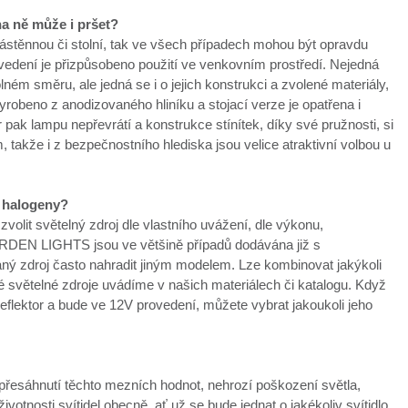
na ně může i pršet?
ástěnnou či stolní, tak ve všech případech mohou být opravdu
vedení je přizpůsobeno použití ve venkovním prostředí. Nejedná
olném směru, ale jedná se i o jejich konstrukci a zvolené materiály,
yrobeno z anodizovaného hliníku a stojací verze je opatřena i
 pak lampu nepřevrátí a konstrukce stínítek, díky své pružnosti, si
takže i z bezpečnostního hlediska jsou velice atraktivní volbou u
 halogeny?
zvolit světelný zdroj dle vlastního uvážení, dle výkonu,
 GARDEN LIGHTS jsou ve většině případů dodávána již s
ný zdroj často nahradit jiným modelem. Lze kombinovat jakýkoli
né světelné zdroje uvádíme v našich materiálech či katalogu. Když
reflektor a bude ve 12V provedení, můžete vybrat jakoukoli jeho
 přesáhnutí těchto mezních hodnot, nehrozí poškození světla,
otnosti svítidel obecně, ať už se bude jednat o jakékoliv svítidlo