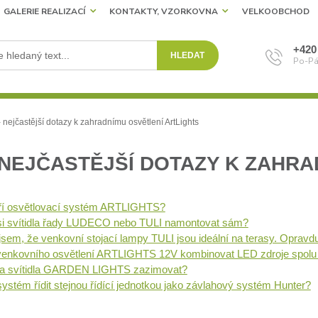
GALERIE REALIZACÍ
KONTAKTY, VZORKOVNA
VELKOOBCHOD
+420
HLEDAT
Po-Pá
 nejčastější dotazy k zahradnímu osvětlení ArtLights
 NEJČASTĚJŠÍ DOTAZY K ZAHR
ří osvětlovací systém ARTLIGHTS?
i svítidla řady LUDECO nebo TULI namontovat sám?
 jsem, že venkovní stojací lampy TULI jsou ideální na terasy. Opravd
venkovního osvětlení ARTLIGHTS 12V kombinovat LED zdroje spolu
ba svítidla GARDEN LIGHTS zazimovat?
ystém řídit stejnou řídící jednotkou jako závlahový systém Hunter?