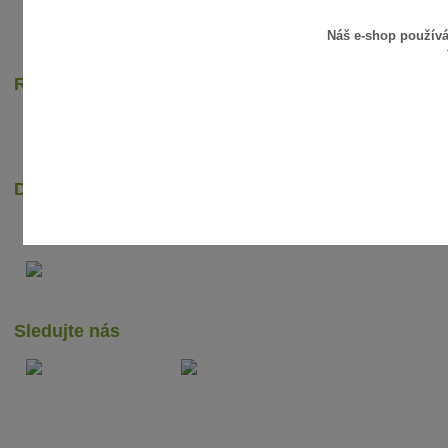
Náš e-shop použív
Rychlé online platby
Dopravci
Sledujte nás