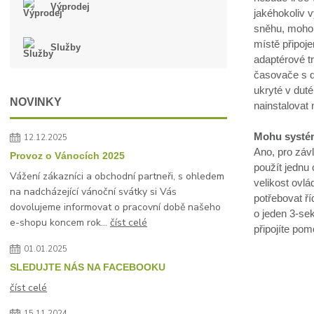
Výprodej
jakéhokoliv 
sněhu, mohou 
místě připoj
Služby
adaptérové tr
časovače s d
ukryté v duté
NOVINKY
nainstalovat
Mohu systém 
12.12.2025
Ano, pro zá
Provoz o Vánocích 2025
použít jednu 
Vážení zákazníci a obchodní partneři, s ohledem
velikost ovlá
na nadcházející vánoční svátky si Vás
potřebovat ří
dovolujeme informovat o pracovní době našeho
o jeden 3-se
e-shopu koncem rok...
číst celé
připojíte pom
01.01.2025
SLEDUJTE NÁS NA FACEBOOKU
číst celé
15.11.2024