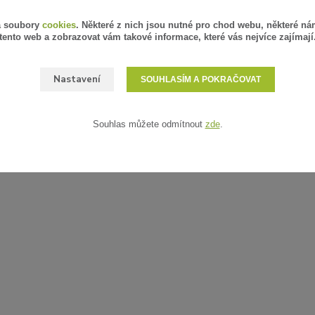
á soubory
cookies
. Některé z nich jsou nutné pro chod webu, některé ná
tento web a zobrazovat vám takové informace, které vás nejvíce zajímají
Nastavení
SOUHLASÍM A POKRAČOVAT
Souhlas můžete odmítnout
zde
.