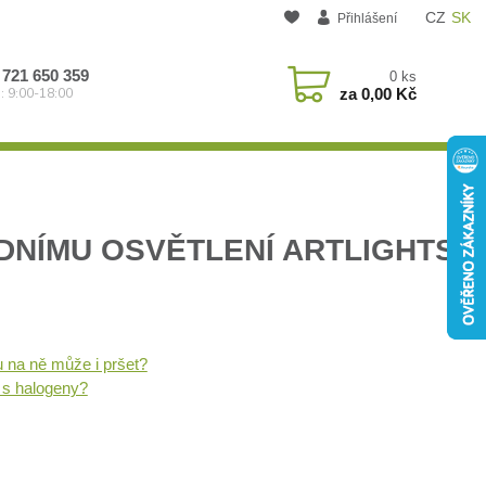
CZ
SK
Přihlášení
 721 650 359
0
ks
za
0,00 Kč
: 9:00-18:00
ADNÍMU OSVĚTLENÍ ARTLIGHTS
u na ně může i pršet?
 s halogeny?