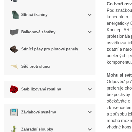
Co tvoří os
Pod značkou 
Stínící tkaniny
konceptem, s
energeticky 
Koncept ARTL
Balkonové zástěny
profesionála
osvětlovací
zdatní a náro
Stínící pásy pro plotové panely
ucelených je
komponentů 
Sítě proti slunci
Mohu si sví
Odpověď je A
preferuje ek
Stabilizované rostliny
bezpochyby té
očekáváte o n
zkušenostem 
Závlahové systémy
a způsobu je
mnoho možnost
vhodné konsul
Zahradní sloupky