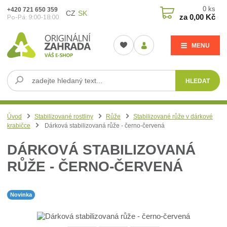
0
ks
+420 721 650 359
CZ
SK
za
0,00 Kč
Po-Pá: 9:00-18:00
MENU
HLEDAT
Úvod
Stabilizované rostliny
Růže
Stabilizované růže v dárkové
krabičce
Dárková stabilizovaná růže - černo-červená
DÁRKOVÁ STABILIZOVANÁ
RŮŽE - ČERNO-ČERVENÁ
Novinka