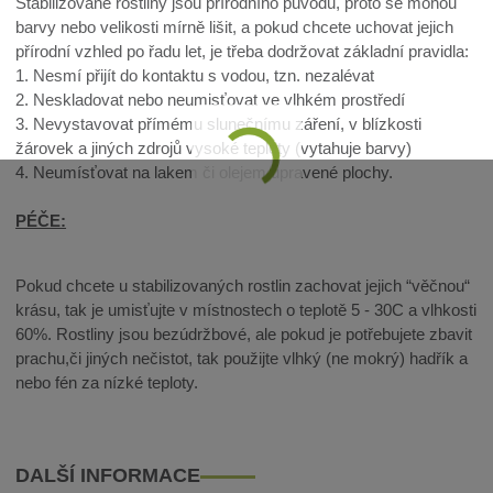
Stabilizované rostliny jsou přírodního původu, proto se mohou
barvy nebo velikosti mírně lišit, a pokud chcete uchovat jejich
přírodní vzhled po řadu let, je třeba dodržovat základní pravidla:
1. Nesmí přijít do kontaktu s vodou, tzn. nezalévat
2. Neskladovat nebo neumisťovat ve vlhkém prostředí
3. Nevystavovat přímému slunečnímu záření, v blízkosti
žárovek a jiných zdrojů vysoké teploty (vytahuje barvy)
4. Neumísťovat na lakem či olejem upravené plochy.
PÉČE:
Pokud chcete u stabilizovaných rostlin zachovat jejich “věčnou“
krásu, tak je umisťujte v místnostech o teplotě 5 - 30C a vlhkosti
60%. Rostliny jsou bezúdržbové, ale pokud je potřebujete zbavit
prachu,či jiných nečistot, tak použijte vlhký (ne mokrý) hadřík a
nebo fén za nízké teploty.
DALŠÍ INFORMACE