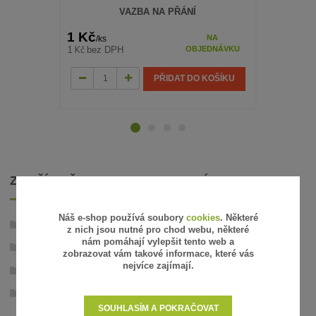
VAZBA NA PŘÁNÍ
1 Kč
470 Kč
NA
/
ks
/
k
1 Kč
388 Kč
bez DPH
bez
OBJEDNÁVKU
PŘIDAT DO KOŠÍKU
ZBOŽÍ ZAŘAZENO V KATEGORIÍCH
Náš e-shop používá soubory
cookies
. Některé
Stabilizované rostliny
z nich jsou nutné pro chod webu, některé
nám pomáhají vylepšit tento web a
Růže
zobrazovat vám takové informace, které vás
nejvíce zajímají.
Stabilizované růže v dárkové krabičce
Speciální stabilizované růže
SOUHLASÍM A POKRAČOVAT