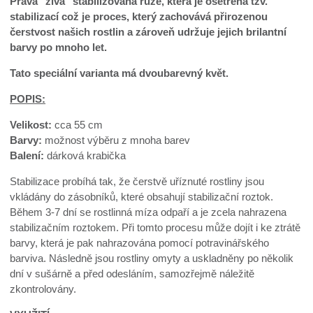
Pravá "živá" stabilizovaná růže, která je ošetřena tzv.
stabilizací což je proces, který zachovává přirozenou
čerstvost našich rostlin a zároveň udržuje jejich brilantní
barvy po mnoho let.
Tato speciální varianta má dvoubarevný květ.
POPIS:
Velikost:
cca 55 cm
Barvy:
možnost výběru z mnoha barev
Balení:
dárková krabička
Stabilizace probíhá tak, že čerstvě uříznuté rostliny jsou
vkládány do zásobníků, které obsahují stabilizační roztok.
Během 3-7 dní se rostlinná míza odpaří a je zcela nahrazena
stabilizačním roztokem. Při tomto procesu může dojít i ke ztrátě
barvy, která je pak nahrazována pomocí potravinářského
barviva. Následně jsou rostliny omyty a uskladněny po několik
dní v sušárně a před odesláním, samozřejmě náležitě
zkontrolovány.