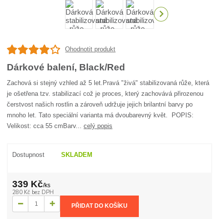
Ohodnotit produkt
Dárkové balení, Black/Red
Zachová si stejný vzhled až 5 let.Pravá "živá" stabilizovaná růže, která
je ošetřena tzv. stabilizací což je proces, který zachovává přirozenou
čerstvost našich rostlin a zároveň udržuje jejich brilantní barvy po
mnoho let. Tato speciální varianta má dvoubarevný květ. POPIS:
Velikost: cca 55 cmBarv...
celý popis
Dostupnost
SKLADEM
339 Kč
/
ks
280 Kč
bez DPH
PŘIDAT DO KOŠÍKU