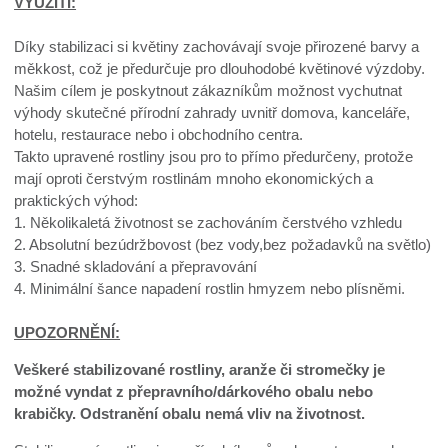
VYUŽITÍ:
Díky stabilizaci si květiny zachovávají svoje přirozené barvy a
měkkost, což je předurčuje pro dlouhodobé květinové výzdoby.
Našim cílem je poskytnout zákazníkům možnost vychutnat
výhody skutečné přírodní zahrady uvnitř domova, kanceláře,
hotelu, restaurace nebo i obchodního centra.
Takto upravené rostliny jsou pro to přímo předurčeny, protože
mají oproti čerstvým rostlinám mnoho ekonomických a
praktických výhod:
1. Několikaletá životnost se zachováním čerstvého vzhledu
2. Absolutní bezúdržbovost (bez vody,bez požadavků na světlo)
3. Snadné skladování a přepravování
4. Minimální šance napadení rostlin hmyzem nebo plísněmi.
UPOZORNĚNÍ:
Veškeré stabilizované rostliny, aranže či stromečky je
možné vyndat z přepravního/dárkového obalu nebo
krabičky. Odstranění obalu nemá vliv na životnost.