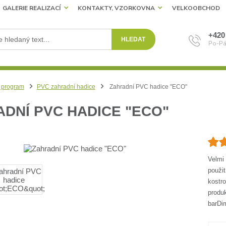
GALERIE REALIZACÍ
KONTAKTY, VZORKOVNA
VELKOOBCHOD
+420
HLEDAT
Po-Pá
 program
PVC zahradní hadice
Zahradní PVC hadice "ECO"
DNÍ PVC HADICE "ECO"
Velmi
použi
kostr
produ
barDim