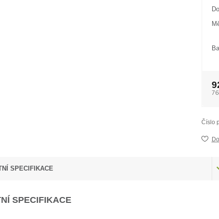
Do
Mě
Ba
9
76
Číslo 
Do
NÍ SPECIFIKACE
NÍ SPECIFIKACE