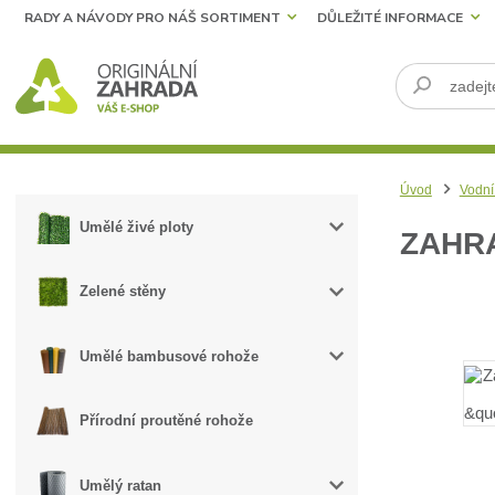
RADY A NÁVODY PRO NÁŠ SORTIMENT
DŮLEŽITÉ INFORMACE
Úvod
Vodní
Umělé živé ploty
ZAHRA
Zelené stěny
Umělé bambusové rohože
Přírodní proutěné rohože
Umělý ratan