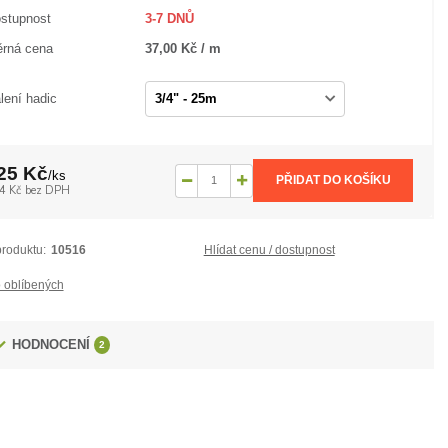
stupnost
3-7 DNŮ
rná cena
37,00 Kč / m
lení hadic
25 Kč
/
ks
PŘIDAT DO KOŠÍKU
4 Kč
bez DPH
produktu:
10516
Hlídat cenu / dostupnost
 oblíbených
HODNOCENÍ
2