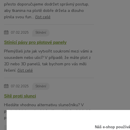
přesto doporučujeme dodržet správný postup,
aby tkanina na plotě dobře držela a dlouho
plnila svou fun...
číst celé
07.02.2025
Stínění
Stínící pásy pro plotové panely
Přemýšleli jste jak vytvořit soukromí mezi vámi a
sousedem nebo ulicí? V případě, že máte plot z
2D nebo 3D panelů, tak bychom pro vás měli
řešení.
číst celé
07.02.2025
Stínění
Sítě proti slunci
Hledáte vhodnou alternativu slunečníku? V
posledních letech získávají na oblibě stínící sítě
proti slunci.
číst celé
Náš e-shop použív