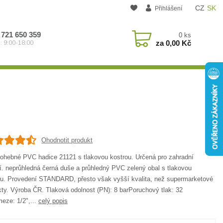
CZ
SK
Přihlášení
 721 650 359
0
ks
za
0,00 Kč
: 9:00-18:00
Ohodnotit produkt
 ohebné PVC hadice 21121 s tlakovou kostrou. Určená pro zahradní
tí. neprůhledná černá duše a průhledný PVC zelený obal s tlakovou
ou. Provedení STANDARD, přesto však vyšší kvalita, než supermarketové
kty. Výroba ČR. Tlaková odolnost (PN): 8 barPoruchový tlak: 32
eze: 1/2",...
celý popis