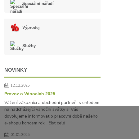
Speciální nářadí
Výprodej
Služby
NOVINKY
12.12.2025
Provoz o Vánocích 2025
Vážení zákazníci a obchodní partneři, s ohledem
na nadcházející vánoční svátky si Vás
dovolujeme informovat o pracovní době našeho
e-shopu koncem rok...
číst celé
01.01.2025