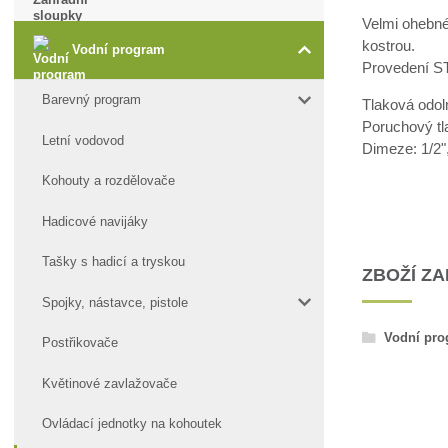
Velmi ohebné
kostrou.
Vodní program
Provedení ST
Barevný program
Tlaková odol
Poruchový tl
Letní vodovod
Dimeze: 1/2",
Kohouty a rozdělovače
Hadicové navijáky
Tašky s hadicí a tryskou
ZBOŽÍ Z
Spojky, nástavce, pistole
Vodní pr
Postřikovače
Květinové zavlažovače
Ovládací jednotky na kohoutek