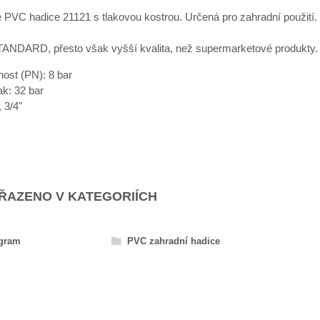
 PVC hadice 21121 s tlakovou kostrou. Určená pro zahradní použití.
ANDARD, přesto však vyšší kvalita, než supermarketové produkty.
nost (PN): 8 bar
ak: 32 bar
 3/4"
AŘAZENO V KATEGORIÍCH
ogram
PVC zahradní hadice