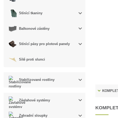
Stínící tkaniny
Balkonové zástěny
Stínící pásy pro plotové panely
Sítě proti slunci
Stabilizované rostliny
KOMPLET
Závlahové systémy
KOMPLET
Zahradní sloupky