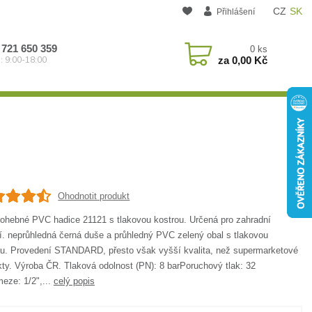
CZ
SK
Přihlášení
 721 650 359
0
ks
za
0,00 Kč
: 9:00-18:00
Ohodnotit produkt
 ohebné PVC hadice 21121 s tlakovou kostrou. Určená pro zahradní
tí. neprůhledná černá duše a průhledný PVC zelený obal s tlakovou
ou. Provedení STANDARD, přesto však vyšší kvalita, než supermarketové
kty. Výroba ČR. Tlaková odolnost (PN): 8 barPoruchový tlak: 32
eze: 1/2",...
celý popis