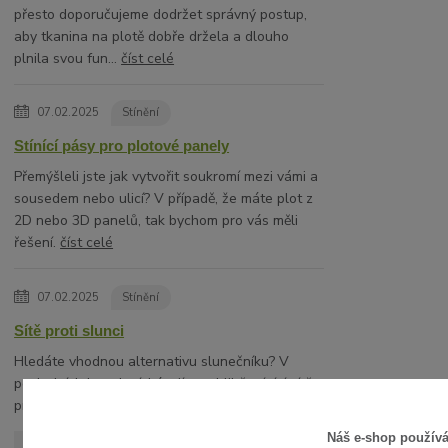
přesto doporučujeme dodržet správný postup,
aby tkanina na plotě dobře držela a dlouho
plnila svou fun...
číst celé
07.02.2025
Stínění
Stínící pásy pro plotové panely
Přemýšleli jste jak vytvořit soukromí mezi vámi a
sousedem nebo ulicí? V případě, že máte plot z
2D nebo 3D panelů, tak bychom pro vás měli
řešení.
číst celé
07.02.2025
Stínění
Sítě proti slunci
Hledáte vhodnou alternativu slunečníku? V
posledních letech získávají na oblibě stínící sítě
proti slunci.
číst celé
Náš e-shop použív