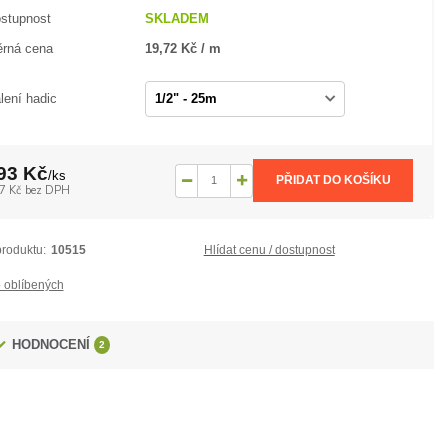
stupnost
SKLADEM
rná cena
19,72 Kč / m
lení hadic
93 Kč
/
ks
PŘIDAT DO KOŠÍKU
7 Kč
bez DPH
produktu:
10515
Hlídat cenu / dostupnost
 oblíbených
HODNOCENÍ
2