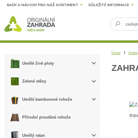
RADY A NÁVODY PRO NÁŠ SORTIMENT
DŮLEŽITÉ INFORMACE
Úvod
Vodní
Umělé živé ploty
ZAHRA
Zelené stěny
Umělé bambusové rohože
Přírodní proutěné rohože
Umělý ratan