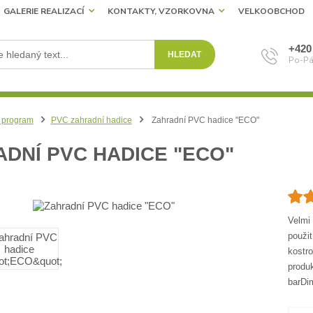
GALERIE REALIZACÍ
KONTAKTY, VZORKOVNA
VELKOOBCHOD
+420
HLEDAT
Po-Pá
 program
PVC zahradní hadice
Zahradní PVC hadice "ECO"
DNÍ PVC HADICE "ECO"
Velmi
použi
kostr
produ
barDim