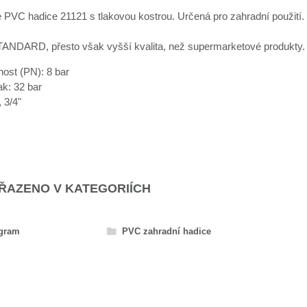
 PVC hadice 21121 s tlakovou kostrou. Určená pro zahradní použití.
ANDARD, přesto však vyšší kvalita, než supermarketové produkty.
nost (PN): 8 bar
ak: 32 bar
 3/4"
AŘAZENO V KATEGORIÍCH
ogram
PVC zahradní hadice