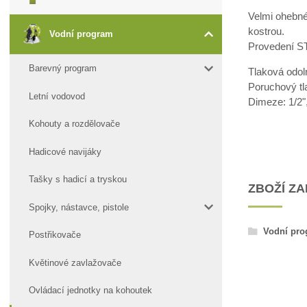
Velmi ohebné
kostrou.
Vodní program
Provedení ST
Barevný program
Tlaková odol
Poruchový tl
Letní vodovod
Dimeze: 1/2",
Kohouty a rozdělovače
Hadicové navijáky
Tašky s hadicí a tryskou
ZBOŽÍ Z
Spojky, nástavce, pistole
Vodní pr
Postřikovače
Květinové zavlažovače
Ovládací jednotky na kohoutek