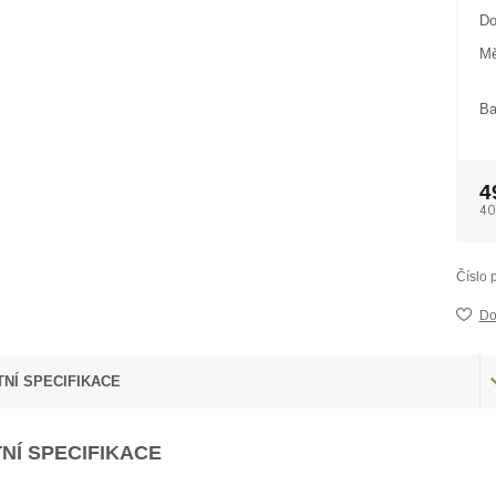
Do
Mě
Ba
4
40
Číslo 
Do
NÍ SPECIFIKACE
NÍ SPECIFIKACE