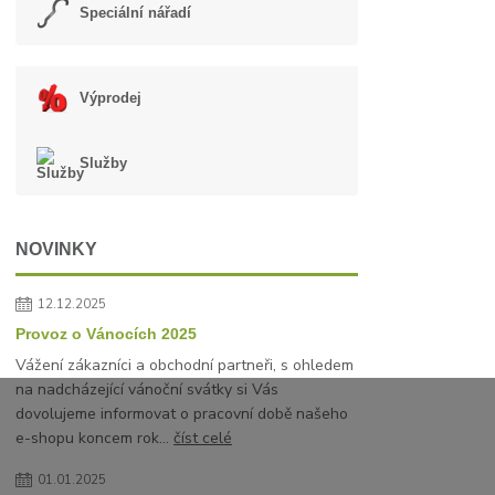
Speciální nářadí
Výprodej
Služby
NOVINKY
12.12.2025
Provoz o Vánocích 2025
Vážení zákazníci a obchodní partneři, s ohledem
na nadcházející vánoční svátky si Vás
dovolujeme informovat o pracovní době našeho
e-shopu koncem rok...
číst celé
01.01.2025