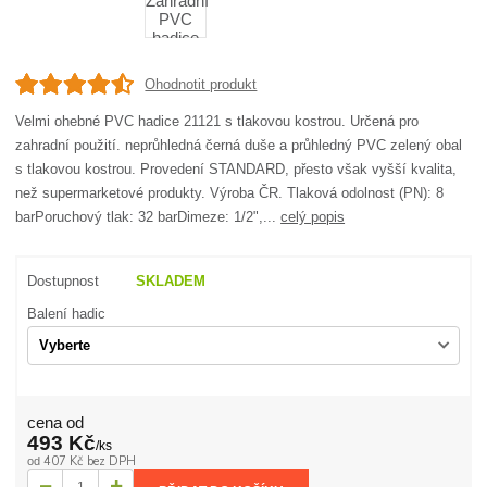
Ohodnotit produkt
Velmi ohebné PVC hadice 21121 s tlakovou kostrou. Určená pro
zahradní použití. neprůhledná černá duše a průhledný PVC zelený obal
s tlakovou kostrou. Provedení STANDARD, přesto však vyšší kvalita,
než supermarketové produkty. Výroba ČR. Tlaková odolnost (PN): 8
barPoruchový tlak: 32 barDimeze: 1/2",...
celý popis
Dostupnost
SKLADEM
Balení hadic
cena od
493 Kč
/
ks
407 Kč
bez DPH
od