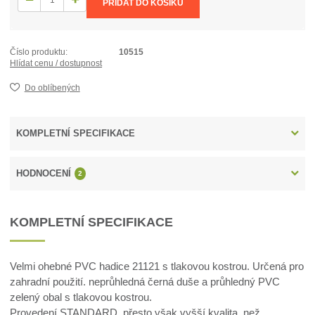
PŘIDAT DO KOŠÍKU
Číslo produktu:
10515
Hlídat cenu / dostupnost
Do oblíbených
KOMPLETNÍ SPECIFIKACE
HODNOCENÍ
2
KOMPLETNÍ SPECIFIKACE
Velmi ohebné PVC hadice 21121 s tlakovou kostrou. Určená pro
zahradní použití. neprůhledná černá duše a průhledný PVC
zelený obal s tlakovou kostrou.
Provedení STANDARD, přesto však vyšší kvalita, než