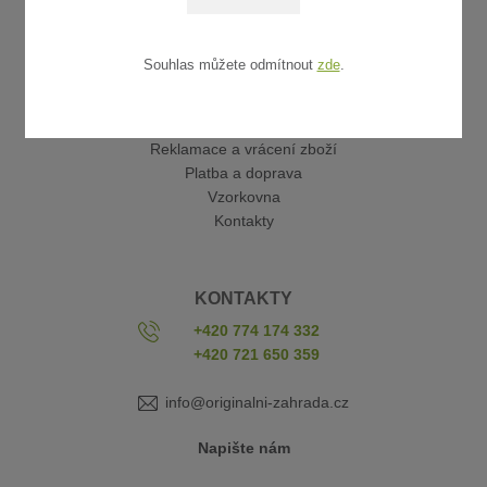
Souhlas můžete odmítnout
zde
.
UŽITEČNÉ ODKAZY
Obchodní podmínky
Reklamace a vrácení zboží
Platba a doprava
Vzorkovna
Kontakty
KONTAKTY
+420 774 174 332
+420 721 650 359
info@originalni-zahrada.cz
Napište nám