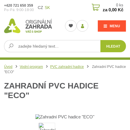
0
ks
+420 721 650 359
CZ
SK
za
0,00 Kč
Po-Pá: 9:00-18:00
MENU
HLEDAT
Úvod
Vodní program
PVC zahradní hadice
Zahradní PVC hadice
"ECO"
ZAHRADNÍ PVC HADICE
"ECO"