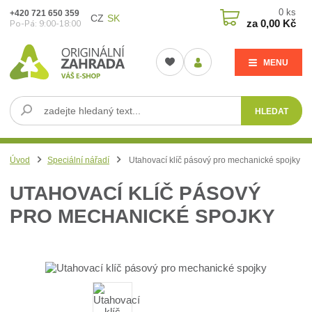
0
ks
+420 721 650 359
CZ
SK
za
0,00 Kč
Po-Pá: 9:00-18:00
MENU
HLEDAT
Úvod
Speciální nářadí
Utahovací klíč pásový pro mechanické spojky
UTAHOVACÍ KLÍČ PÁSOVÝ
PRO MECHANICKÉ SPOJKY