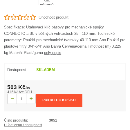
Ohodnotit produkt
Specifikace: Utahovací klíč pásový pro mechanické spojky
CONNECTO a BL v běžných velikostech 25 - 110 mm. Technické
parametry: Použití pro mechanické tvarovky 40-110 mm Ano Použití pro
plastové filtry 3/4"-6/4" Ano Barva Červená/černá Hmotnost (m) 0,225
kg Materiál Plast/guma
celý popis
Dostupnost
SKLADEM
503 Kč
/
ks
416 Kč
bez DPH
PŘIDAT DO KOŠÍKU
Číslo produktu:
3051
Hlídat cenu / dostupnost