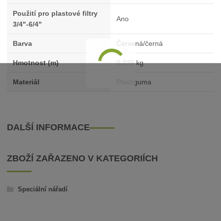
Použití pro plastové filtry
Ano
3/4"-6/4"
Barva
Červená/černá
Hmotnost (m)
0,225 kg
Materiál
Plast/guma
DALŠÍ INFORMACE
ZBOŽÍ ZAŘAZENO V KATEGORIÍCH
Speciální nářadí