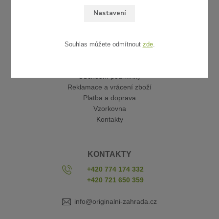
Nastavení
Souhlas můžete odmítnout
zde
.
UŽITEČNÉ ODKAZY
Obchodní podmínky
Reklamace a vrácení zboží
Platba a doprava
Vzorkovna
Kontakty
KONTAKTY
+420 774 174 332
+420 721 650 359
info@originalni-zahrada.cz