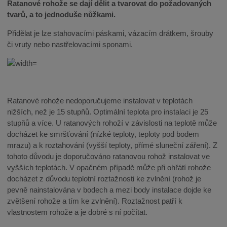
Ratanové rohože se dají dělit a tvarovat do požadovaných
tvarů, a to jednoduše nůžkami.
Přidělat je lze stahovacími páskami, vázacím drátkem, šrouby
či vruty nebo nastřelovacími sponami.
Ratanové rohože nedoporučujeme instalovat v teplotách
nižších, než je 15 stupňů. Optimální teplota pro instalaci je 25
stupňů a více. U ratanových rohoží v závislosti na teplotě může
docházet ke smršťování (nízké teploty, teploty pod bodem
mrazu) a k roztahování (vyšší teploty, přímé sluneční záření). Z
tohoto důvodu je doporučováno ratanovou rohož instalovat ve
vyšších teplotách. V opačném případě může při ohřátí rohože
docházet z důvodu teplotní roztažnosti ke zvlnění (rohož je
pevně nainstalována v bodech a mezi body instalace dojde ke
zvětšení rohože a tím ke zvlnění). Roztažnost patří k
vlastnostem rohože a je dobré s ní počítat.