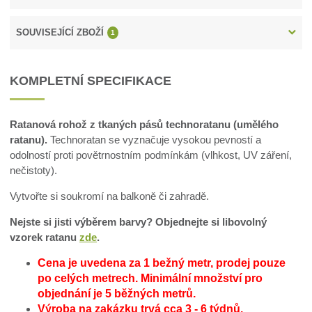
SOUVISEJÍCÍ ZBOŽÍ
1
KOMPLETNÍ SPECIFIKACE
Ratanová rohož z tkaných pásů technoratanu (umělého
ratanu).
Technoratan se vyznačuje vysokou pevností a
odolností proti povětrnostním podmínkám (vlhkost, UV záření,
nečistoty).
Vytvořte si soukromí na balkoně či zahradě.
Nejste si jisti výběrem barvy? Objednejte si libovolný
vzorek ratanu
zde
.
Cena je uvedena za 1 bežný metr, prodej pouze
po celých metrech.
Minimální množství pro
objednání je 5 běžných metrů.
Výroba na zakázku trvá cca 3 - 6 týdnů.