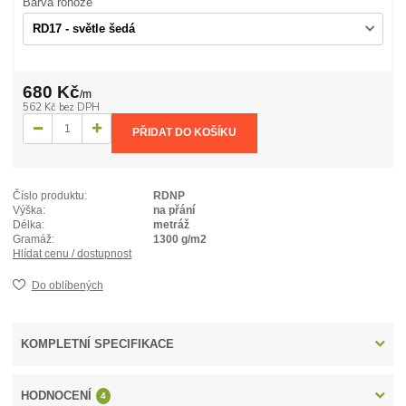
Barva rohože
680 Kč
/
m
562 Kč
bez DPH
PŘIDAT DO KOŠÍKU
Číslo produktu:
RDNP
Výška:
na přání
Délka:
metráž
Gramáž:
1300 g/m2
Hlídat cenu / dostupnost
Do oblíbených
KOMPLETNÍ SPECIFIKACE
HODNOCENÍ
4