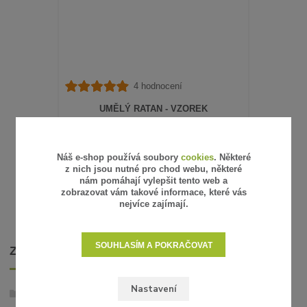
4 hodnocení
UMĚLÝ RATAN - VZOREK
15 Kč
/
ks
12 Kč
bez DPH
SKLADEM
Náš e-shop používá soubory
cookies
. Některé
z nich jsou nutné pro chod webu, některé
ZVOLIT VARIANTU
nám pomáhají vylepšit tento web a
zobrazovat vám takové informace, které vás
nejvíce zajímají.
SOUHLASÍM A POKRAČOVAT
ZBOŽÍ ZAŘAZENO V KATEGORIÍCH
Nastavení
Umělý ratan