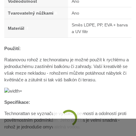
Voděodolnost
Ano
Tvarovatelný nůžkami
A
Ano
Směs LDPE, PP, EVA + barva
Materiál
f
a UV filtr
Použití:
Ratanovou rohož z technoratanu je možné použít k rychlému a
jednoduchému zastínění balkónu či zahrady. Vaší kreativitě se
však meze nekladou - rohožemi můžete potáhnout nábytek či
květináče a zútulnit si tak váš balkón či terasu.
Specifikace:
Technorattan se vyznačuje vysokou pevností a odolností proti
povětrnostním podmínkám. Jeho údržba je velmi snadná -
rohož je jednoduše omyvatelná vodou.