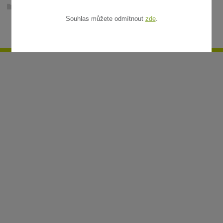
Ratanové rohože v metráži
Souhlas můžete odmítnout
zde
.