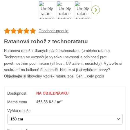
Ohodnotit produkt
Ratanová rohož z technoratanu
Ratanová rohož z tkaných pásů technoratanu (umělého ratanu).
Technoratan se vyznačuje vysokou pevností a odolností proti
povětrnostním podmínkám (vlhkost, UV záření, nečistoty). Vytvořte si
soukromí na balkoně či zahradě. Nejste si jisti výběrem barvy?
Objednejte si libovolný vzorek ratanu zde. Cen...
celý popis
Dostupnost
NA OBJEDNÁVKU
Měrná cena
453,33 Kč / m²
Výška rohože