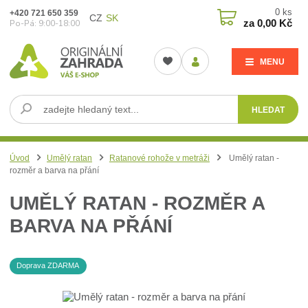
0
ks
+420 721 650 359
CZ
SK
za
0,00 Kč
Po-Pá: 9:00-18:00
MENU
HLEDAT
Úvod
Umělý ratan
Ratanové rohože v metráži
Umělý ratan -
rozměr a barva na přání
UMĚLÝ RATAN - ROZMĚR A
BARVA NA PŘÁNÍ
Doprava ZDARMA