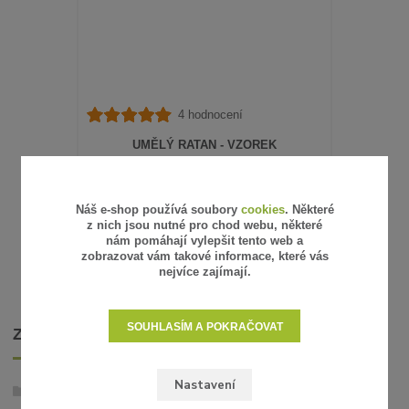
4 hodnocení
UMĚLÝ RATAN - VZOREK
15 Kč
/
ks
12 Kč
bez DPH
SKLADEM
Náš e-shop používá soubory
cookies
. Některé
z nich jsou nutné pro chod webu, některé
ZVOLIT VARIANTU
nám pomáhají vylepšit tento web a
zobrazovat vám takové informace, které vás
nejvíce zajímají.
SOUHLASÍM A POKRAČOVAT
ZBOŽÍ ZAŘAZENO V KATEGORIÍCH
Nastavení
Umělý ratan