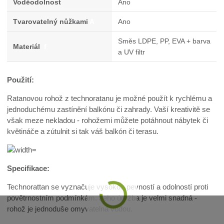
Voděodolnost
Ano
Tvarovatelný nůžkami
A
Ano
Směs LDPE, PP, EVA + barva
Materiál
f
a UV filtr
Použití:
Ratanovou rohož z technoratanu je možné použít k rychlému a
jednoduchému zastínění balkónu či zahrady. Vaší kreativitě se
však meze nekladou - rohožemi můžete potáhnout nábytek či
květináče a zútulnit si tak váš balkón či terasu.
Specifikace:
Technorattan se vyznačuje vysokou pevností a odolností proti
povětrnostním podmínkám. Jeho údržba je velmi snadná -
rohož je jednoduše omyvatelná vodou.