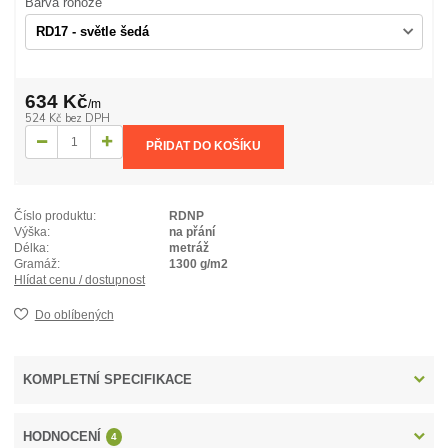
Barva rohože
634 Kč
/
m
524 Kč
bez DPH
PŘIDAT DO KOŠÍKU
Číslo produktu:
RDNP
Výška:
na přání
Délka:
metráž
Gramáž:
1300 g/m2
Hlídat cenu / dostupnost
Do oblíbených
KOMPLETNÍ SPECIFIKACE
HODNOCENÍ
4