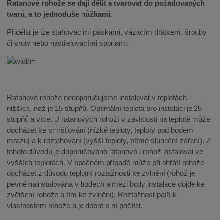
Ratanové rohože se dají dělit a tvarovat do požadovaných
tvarů, a to jednoduše nůžkami.
Přidělat je lze stahovacími páskami, vázacím drátkem, šrouby
či vruty nebo nastřelovacími sponami.
Ratanové rohože nedoporučujeme instalovat v teplotách
nižších, než je 15 stupňů. Optimální teplota pro instalaci je 25
stupňů a více. U ratanových rohoží v závislosti na teplotě může
docházet ke smršťování (nízké teploty, teploty pod bodem
mrazu) a k roztahování (vyšší teploty, přímé sluneční záření). Z
tohoto důvodu je doporučováno ratanovou rohož instalovat ve
vyšších teplotách. V opačném případě může při ohřátí rohože
docházet z důvodu teplotní roztažnosti ke zvlnění (rohož je
pevně nainstalována v bodech a mezi body instalace dojde ke
zvětšení rohože a tím ke zvlnění). Roztažnost patří k
vlastnostem rohože a je dobré s ní počítat.