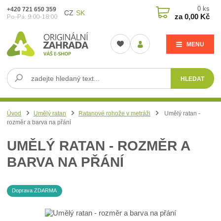
0
ks
+420 721 650 359
CZ
SK
za
0,00 Kč
Po-Pá: 9:00-18:00
MENU
HLEDAT
Úvod
Umělý ratan
Ratanové rohože v metráži
Umělý ratan -
rozměr a barva na přání
UMĚLÝ RATAN - ROZMĚR A
BARVA NA PŘÁNÍ
Doprava ZDARMA