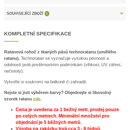
SOUVISEJÍCÍ ZBOŽÍ
1
KOMPLETNÍ SPECIFIKACE
Ratanová rohož z tkaných pásů technoratanu (umělého
ratanu).
Technoratan se vyznačuje vysokou pevností a
odolností proti povětrnostním podmínkám (vlhkost, UV záření,
nečistoty).
Vytvořte si soukromí na balkoně či zahradě.
Nejste si jisti výběrem barvy? Objednejte si libovolný
vzorek ratanu
zde
.
Cena je uvedena za 1 bežný metr, prodej pouze
po celých metrech.
Minimální množství pro
objednání je 5 běžných metrů.
Výroba na zakázku trvá cca 3 - 6 týdnů.