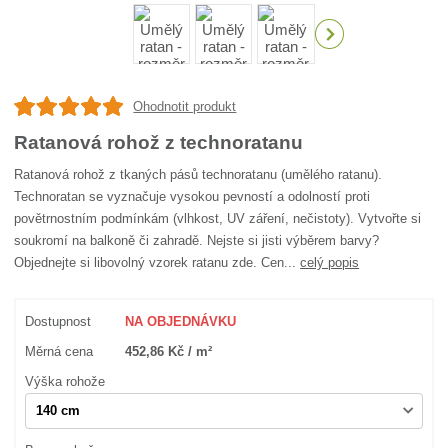
Ohodnotit produkt
Ratanová rohož z technoratanu
Ratanová rohož z tkaných pásů technoratanu (umělého ratanu).
Technoratan se vyznačuje vysokou pevností a odolností proti
povětrnostním podmínkám (vlhkost, UV záření, nečistoty). Vytvořte si
soukromí na balkoně či zahradě. Nejste si jisti výběrem barvy?
Objednejte si libovolný vzorek ratanu zde. Cen...
celý popis
Dostupnost
NA OBJEDNÁVKU
Měrná cena
452,86 Kč / m²
Výška rohože