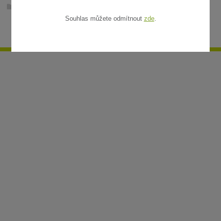
Ratanové rohože v metráži
Souhlas můžete odmítnout
zde
.