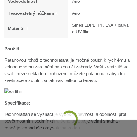
Voděodolnost
Ano
Tvarovatelný nůžkami
A
Ano
Směs LDPE, PP, EVA + barva
Materiál
f
a UV filtr
Použití:
Ratanovou rohož z technoratanu je možné použít k rychlému a
jednoduchému zastínění balkónu či zahrady. Vaší kreativitě se
však meze nekladou - rohožemi můžete potáhnout nábytek či
květináče a zútulnit si tak váš balkón či terasu.
Specifikace:
Technorattan se vyznačuje vysokou pevností a odolností proti
povětrnostním podmínkám. Jeho údržba je velmi snadná -
rohož je jednoduše omyvatelná vodou.