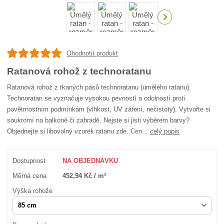
Ohodnotit produkt
Ratanová rohož z technoratanu
Ratanová rohož z tkaných pásů technoratanu (umělého ratanu).
Technoratan se vyznačuje vysokou pevností a odolností proti
povětrnostním podmínkám (vlhkost, UV záření, nečistoty). Vytvořte si
soukromí na balkoně či zahradě. Nejste si jisti výběrem barvy?
Objednejte si libovolný vzorek ratanu zde. Cen...
celý popis
Dostupnost
NA OBJEDNÁVKU
Měrná cena
452,94 Kč / m²
Výška rohože