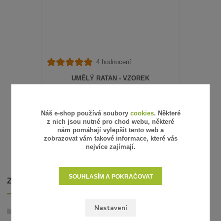
4 hodnocení
UMĚLÝ RATAN - VZOREK
15 Kč
/
ks
12 Kč
bez DPH
SKLADEM
Náš e-shop používá soubory
cookies
. Některé
z nich jsou nutné pro chod webu, některé
ZVOLIT VARIANTU
nám pomáhají vylepšit tento web a
zobrazovat vám takové informace, které vás
nejvíce zajímají.
SOUHLASÍM A POKRAČOVAT
ZBOŽÍ ZAŘAZENO V KATEGORIÍCH
Nastavení
Umělý ratan