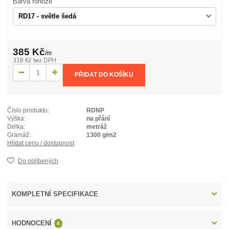
Barva rohože
385 Kč
/
m
318 Kč
bez DPH
PŘIDAT DO KOŠÍKU
Číslo produktu:
RDNP
Výška:
na přání
Délka:
metráž
Gramáž:
1300 g/m2
Hlídat cenu / dostupnost
Do oblíbených
KOMPLETNÍ SPECIFIKACE
HODNOCENÍ
4