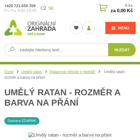
0
ks
+420 721 650 359
CZ
SK
za
0,00 Kč
Po-Pá: 9:00-18:00
MENU
HLEDAT
Úvod
Umělý ratan
Ratanové rohože v metráži
Umělý ratan -
rozměr a barva na přání
UMĚLÝ RATAN - ROZMĚR A
BARVA NA PŘÁNÍ
Doprava ZDARMA