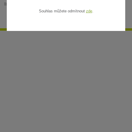
Ratanové rohože v metráži
Souhlas můžete odmítnout
zde
.