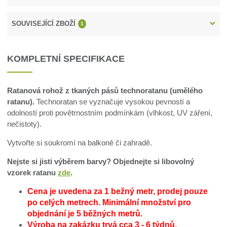
SOUVISEJÍCÍ ZBOŽÍ
1
KOMPLETNÍ SPECIFIKACE
Ratanová rohož z tkaných pásů technoratanu (umělého
ratanu).
Technoratan se vyznačuje vysokou pevností a
odolností proti povětrnostním podmínkám (vlhkost, UV záření,
nečistoty).
Vytvořte si soukromí na balkoně či zahradě.
Nejste si jisti výběrem barvy? Objednejte si libovolný
vzorek ratanu
zde
.
Cena je uvedena za 1 bežný metr, prodej pouze
po celých metrech.
Minimální množství pro
objednání je 5 běžných metrů.
Výroba na zakázku trvá cca 3 - 6 týdnů.