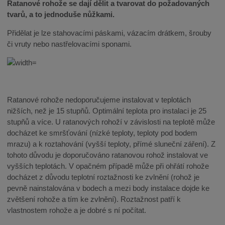
Ratanové rohože se dají dělit a tvarovat do požadovaných
tvarů, a to jednoduše nůžkami.
Přidělat je lze stahovacími páskami, vázacím drátkem, šrouby
či vruty nebo nastřelovacími sponami.
Ratanové rohože nedoporučujeme instalovat v teplotách
nižších, než je 15 stupňů. Optimální teplota pro instalaci je 25
stupňů a více. U ratanových rohoží v závislosti na teplotě může
docházet ke smršťování (nízké teploty, teploty pod bodem
mrazu) a k roztahování (vyšší teploty, přímé sluneční záření). Z
tohoto důvodu je doporučováno ratanovou rohož instalovat ve
vyšších teplotách. V opačném případě může při ohřátí rohože
docházet z důvodu teplotní roztažnosti ke zvlnění (rohož je
pevně nainstalována v bodech a mezi body instalace dojde ke
zvětšení rohože a tím ke zvlnění). Roztažnost patří k
vlastnostem rohože a je dobré s ní počítat.