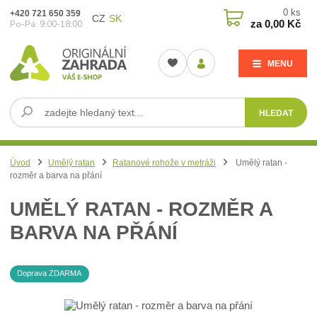
0
ks
+420 721 650 359
CZ
SK
za
0,00 Kč
Po-Pá: 9:00-18:00
MENU
HLEDAT
Úvod
Umělý ratan
Ratanové rohože v metráži
Umělý ratan -
rozměr a barva na přání
UMĚLÝ RATAN - ROZMĚR A
BARVA NA PŘÁNÍ
Doprava ZDARMA