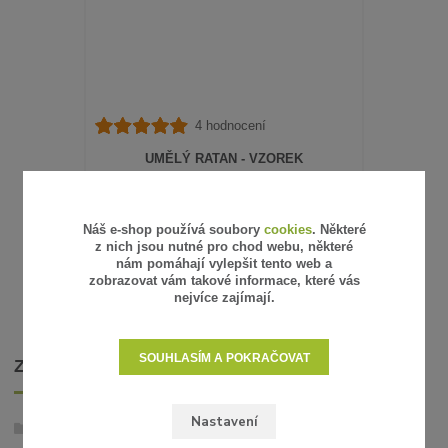
4 hodnocení
UMĚLÝ RATAN - VZOREK
15 Kč
/
ks
12 Kč
bez DPH
SKLADEM
Náš e-shop používá soubory
cookies
. Některé
z nich jsou nutné pro chod webu, některé
ZVOLIT VARIANTU
nám pomáhají vylepšit tento web a
zobrazovat vám takové informace, které vás
nejvíce zajímají.
SOUHLASÍM A POKRAČOVAT
ZBOŽÍ ZAŘAZENO V KATEGORIÍCH
Nastavení
Umělý ratan