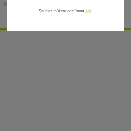
Ratanové rohože v metráži
Souhlas můžete odmítnout
zde
.