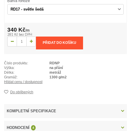
Barva rohože
340 Kč
/
m
281 Kč
bez DPH
PŘIDAT DO KOŠÍKU
Číslo produktu:
RDNP
Výška:
na přání
Délka:
metráž
Gramáž:
1300 g/m2
Hlídat cenu / dostupnost
Do oblíbených
KOMPLETNÍ SPECIFIKACE
HODNOCENÍ
4