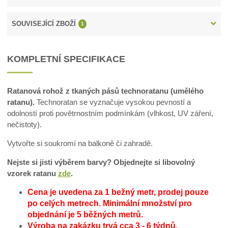
SOUVISEJÍCÍ ZBOŽÍ
1
KOMPLETNÍ SPECIFIKACE
Ratanová rohož z tkaných pásů technoratanu (umělého
ratanu).
Technoratan se vyznačuje vysokou pevností a
odolností proti povětrnostním podmínkám (vlhkost, UV záření,
nečistoty).
Vytvořte si soukromí na balkoně či zahradě.
Nejste si jisti výběrem barvy? Objednejte si libovolný
vzorek ratanu
zde
.
Cena je uvedena za 1 bežný metr, prodej pouze
po celých metrech.
Minimální množství pro
objednání je 5 běžných metrů.
Výroba na zakázku trvá cca 3 - 6 týdnů.