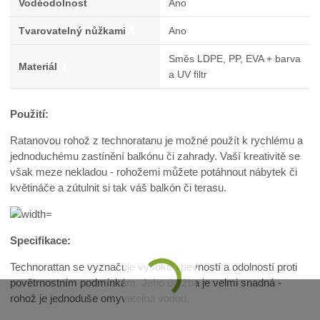
Voděodolnost
Ano
Tvarovatelný nůžkami
A
Ano
Směs LDPE, PP, EVA + barva
Materiál
f
a UV filtr
Použití:
Ratanovou rohož z technoratanu je možné použít k rychlému a
jednoduchému zastínění balkónu či zahrady. Vaší kreativitě se
však meze nekladou - rohožemi můžete potáhnout nábytek či
květináče a zútulnit si tak váš balkón či terasu.
Specifikace:
Technorattan se vyznačuje vysokou pevností a odolností proti
povětrnostním podmínkám. Jeho údržba je velmi snadná -
rohož je jednoduše omyvatelná vodou.