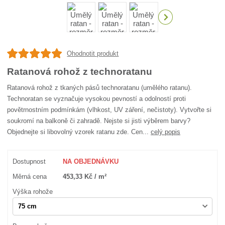
Ohodnotit produkt
Ratanová rohož z technoratanu
Ratanová rohož z tkaných pásů technoratanu (umělého ratanu).
Technoratan se vyznačuje vysokou pevností a odolností proti
povětrnostním podmínkám (vlhkost, UV záření, nečistoty). Vytvořte si
soukromí na balkoně či zahradě. Nejste si jisti výběrem barvy?
Objednejte si libovolný vzorek ratanu zde. Cen...
celý popis
Dostupnost
NA OBJEDNÁVKU
Měrná cena
453,33 Kč / m²
Výška rohože