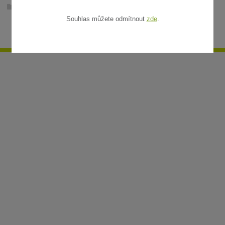
Ratanové rohože v metráži
Souhlas můžete odmítnout
zde
.