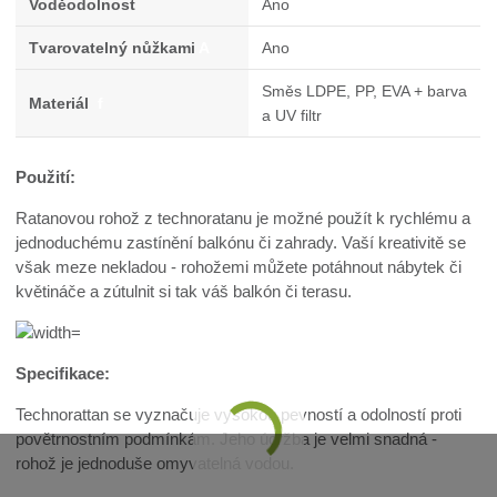
Voděodolnost
Ano
Tvarovatelný nůžkami
A
Ano
Směs LDPE, PP, EVA + barva
Materiál
f
a UV filtr
Použití:
Ratanovou rohož z technoratanu je možné použít k rychlému a
jednoduchému zastínění balkónu či zahrady. Vaší kreativitě se
však meze nekladou - rohožemi můžete potáhnout nábytek či
květináče a zútulnit si tak váš balkón či terasu.
Specifikace:
Technorattan se vyznačuje vysokou pevností a odolností proti
povětrnostním podmínkám. Jeho údržba je velmi snadná -
rohož je jednoduše omyvatelná vodou.