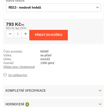
Barva rohože
793 Kč
/
m
655 Kč
bez DPH
PŘIDAT DO KOŠÍKU
Číslo produktu:
RDNP
Výška:
na přání
Délka:
metráž
Gramáž:
1300 g/m2
Hlídat cenu / dostupnost
Do oblíbených
KOMPLETNÍ SPECIFIKACE
HODNOCENÍ
4