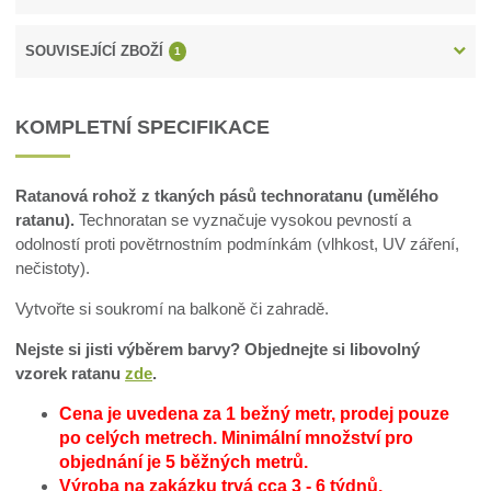
SOUVISEJÍCÍ ZBOŽÍ
1
KOMPLETNÍ SPECIFIKACE
Ratanová rohož z tkaných pásů technoratanu (umělého
ratanu).
Technoratan se vyznačuje vysokou pevností a
odolností proti povětrnostním podmínkám (vlhkost, UV záření,
nečistoty).
Vytvořte si soukromí na balkoně či zahradě.
Nejste si jisti výběrem barvy? Objednejte si libovolný
vzorek ratanu
zde
.
Cena je uvedena za 1 bežný metr, prodej pouze
po celých metrech.
Minimální množství pro
objednání je 5 běžných metrů.
Výroba na zakázku trvá cca 3 - 6 týdnů.