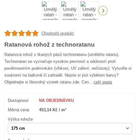
Ohodnotit produkt
Ratanová rohož z technoratanu
Ratanová rohož z tkaných pásů technoratanu (umělého ratanu).
Technoratan se vyznačuje vysokou pevností a odolností proti
povětrnostním podmínkám (vlhkost, UV záření, nečistoty). Vytvořte si
soukromí na balkoně či zahradě. Nejste si jisti výběrem barvy?
Objednejte si libovolný vzorek ratanu zde. Cen...
celý popis
Dostupnost
NA OBJEDNÁVKU
Měrná cena
453,14 Kč / m²
Výška rohože