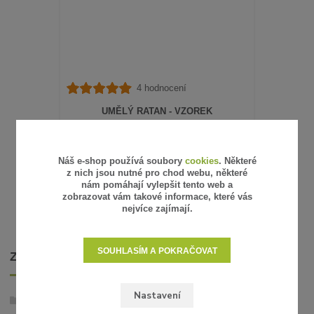
4 hodnocení
UMĚLÝ RATAN - VZOREK
15 Kč
/
ks
12 Kč
bez DPH
SKLADEM
Náš e-shop používá soubory
cookies
. Některé
z nich jsou nutné pro chod webu, některé
ZVOLIT VARIANTU
nám pomáhají vylepšit tento web a
zobrazovat vám takové informace, které vás
nejvíce zajímají.
SOUHLASÍM A POKRAČOVAT
ZBOŽÍ ZAŘAZENO V KATEGORIÍCH
Nastavení
Umělý ratan