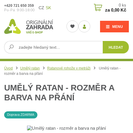
0
ks
+420 721 650 359
CZ
SK
za
0,00 Kč
Po-Pá: 9:00-18:00
MENU
HLEDAT
Úvod
Umělý ratan
Ratanové rohože v metráži
Umělý ratan -
rozměr a barva na přání
UMĚLÝ RATAN - ROZMĚR A
BARVA NA PŘÁNÍ
Doprava ZDARMA