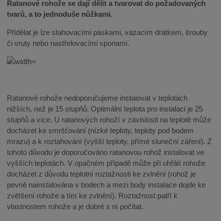
Ratanové rohože se dají dělit a tvarovat do požadovaných
tvarů, a to jednoduše nůžkami.
Přidělat je lze stahovacími páskami, vázacím drátkem, šrouby
či vruty nebo nastřelovacími sponami.
Ratanové rohože nedoporučujeme instalovat v teplotách
nižších, než je 15 stupňů. Optimální teplota pro instalaci je 25
stupňů a více. U ratanových rohoží v závislosti na teplotě může
docházet ke smršťování (nízké teploty, teploty pod bodem
mrazu) a k roztahování (vyšší teploty, přímé sluneční záření). Z
tohoto důvodu je doporučováno ratanovou rohož instalovat ve
vyšších teplotách. V opačném případě může při ohřátí rohože
docházet z důvodu teplotní roztažnosti ke zvlnění (rohož je
pevně nainstalována v bodech a mezi body instalace dojde ke
zvětšení rohože a tím ke zvlnění). Roztažnost patří k
vlastnostem rohože a je dobré s ní počítat.