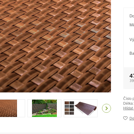
Do
Mě
Vý
Ba
4
39
Číslo 
Délka:
Hlídat
Do