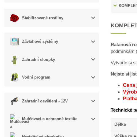
KOMPLET
Stabilizované rostliny
KOMPLET
Závlahové systémy
Ratanová ro
podmínkám (v
Zahradní sloupky
Vytvořte si 
Nejste si ji
Vodní program
Cena 
Výroba
Platb
Zahradní osvětlení - 12V
Technické p
Mulčovací a ochranné textilie
Délka
Výška role
Neviditelné obrubníky