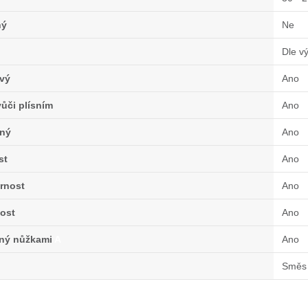
ný
Ne
Dle v
vý
Ano
ůči plísním
Ano
ný
Ano
st
Ano
rnost
Ano
ost
Ano
lný nůžkami
A
Ano
Směs 