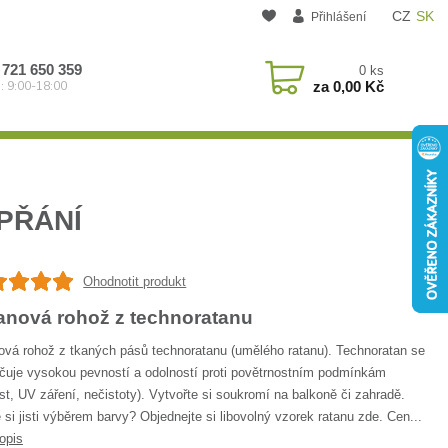
CZ
SK
Přihlášení
 721 650 359
0
ks
za
0,00 Kč
: 9:00-18:00
PŘÁNÍ
Ohodnotit produkt
anová rohož z technoratanu
ová rohož z tkaných pásů technoratanu (umělého ratanu). Technoratan se
čuje vysokou pevností a odolností proti povětrnostním podmínkám
st, UV záření, nečistoty). Vytvořte si soukromí na balkoně či zahradě.
 si jisti výběrem barvy? Objednejte si libovolný vzorek ratanu zde. Cen...
opis