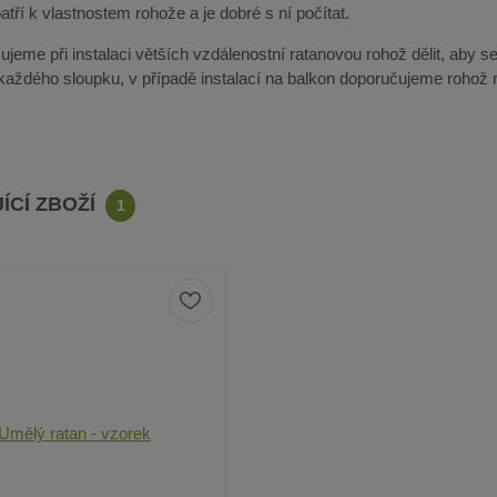
tří k vlastnostem rohože a je dobré s ní počítat.
jeme při instalaci větších vzdálenostní ratanovou rohož dělit, aby se
 každého sloupku, v případě instalací na balkon doporučujeme rohož r
ÍCÍ ZBOŽÍ
1