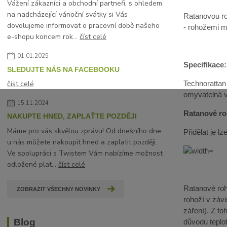
Vážení zákazníci a obchodní partneři, s ohledem
na nadcházející vánoční svátky si Vás
Ratanovou ro
dovolujeme informovat o pracovní době našeho
- rohožemi mů
e-shopu koncem rok...
číst celé
01.01.2025
Specifikace:
SLEDUJTE NÁS NA FACEBOOKU
číst celé
Technorattan
omyvatelná 
15.11.2024
Ratanové roh
NAKUPTE HNED, ZAPLAŤTE POZDĚJI
Máme pro vás skvělou zprávu! Od dnešního dne
Přidělat je 
u nás můžete nakoupit hned a zaplatit později.
Ve spolupráci s Twistem Vám nabízíme možnost
odložené plat...
číst celé
Ratanové roho
ZOBRAZIT VŠECHNY NOVINKY
rohoží v závi
záření). Z t
Blog
důvodu teplot