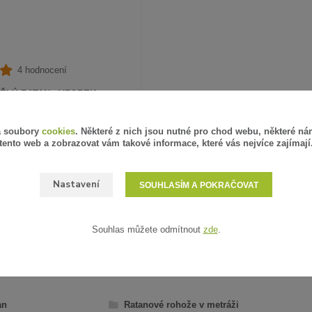
4 hodnocení
ĚLÝ RATAN - VZOREK
á soubory
cookies
. Některé z nich jsou nutné pro chod webu, některé ná
PH
SKLADEM
tento web a zobrazovat vám takové informace, které vás nejvíce zajímají
ZVOLIT VARIANTU
Nastavení
SOUHLASÍM A POKRAČOVAT
Souhlas můžete odmítnout
zde
.
AŘAZENO V KATEGORIÍCH
an
Ratanové rohože v metráži