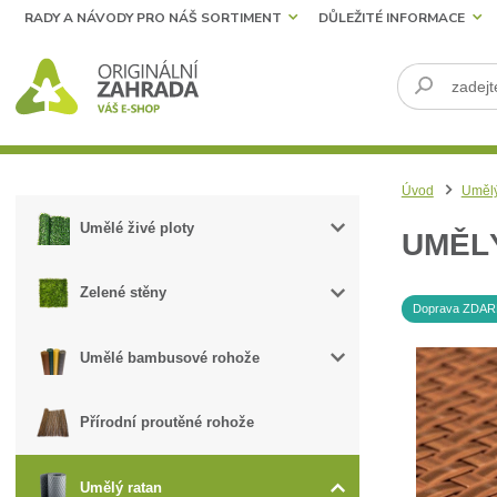
RADY A NÁVODY PRO NÁŠ SORTIMENT
DŮLEŽITÉ INFORMACE
Úvod
Umělý
Umělé živé ploty
UMĚLÝ
Zelené stěny
Doprava ZDA
Umělé bambusové rohože
Přírodní proutěné rohože
Umělý ratan