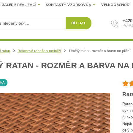
GALERIE REALIZACÍ
KONTAKTY, VZORKOVNA
VELKOOBCHOD
+420
HLEDAT
Po-Pá
 ratan
Ratanové rohože v metráži
Umělý ratan - rozměr a barva na přání
 RATAN - ROZMĚR A BARVA NA 
RMA
Rat
Ratan
vyzna
(vlhko
Nejste
celý p