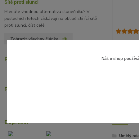
Sítě proti slunci
Hledáte vhodnou alternativu slunečníku? V
posledních letech získávají na oblibě stínící sítě
proti slunci.
číst celé
Zobrazit všechny články
UM
15 Kč
/
ks
12 Kč
Náš e-shop použív
Recenze zákazníků
bez D
Rychlé online platby
ZBOŽÍ Z
Dopravci
Umělý rat