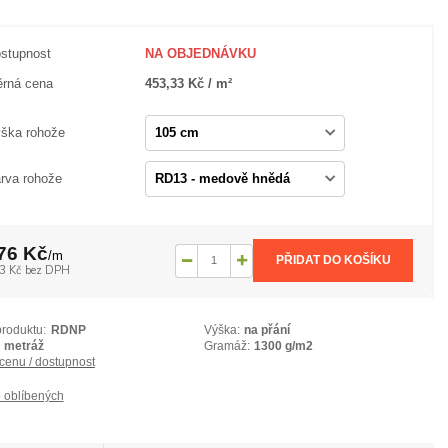
stupnost
NA OBJEDNÁVKU
rná cena
453,33 Kč / m²
ška rohože
rva rohože
76 Kč
/
m
PŘIDAT DO KOŠÍKU
3 Kč
bez DPH
produktu:
RDNP
Výška:
na přání
metráž
Gramáž:
1300 g/m2
 cenu / dostupnost
 oblíbených