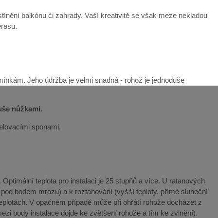
ínění balkónu či zahrady. Vaší kreativitě se však meze nekladou
erasu.
mínkám. Jeho údržba je velmi snadná - rohož je jednoduše
duše nůžkami.
řelovacími sponami.
Optimální teplota pro instalaci je 25 stupňů a více. U ratanových
y pod bodem mrazu) a k roztahování (vyšší teploty, přímé sluneční
teplotách. V opačném případě může při ohřátí rohože docházet z
ezi body instalace dojde ke zvětšení rohože a tím ke zvlnění).