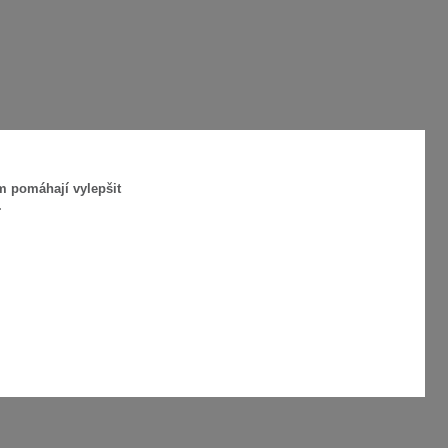
m pomáhají vylepšit
.