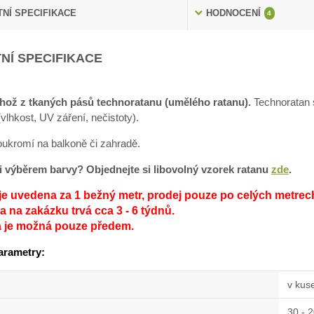
NÍ SPECIFIKACE
HODNOCENÍ
4
NÍ SPECIFIKACE
hož z tkaných pásů technoratanu (umělého ratanu).
Technoratan s
lhkost, UV záření, nečistoty).
soukromí na balkoně či zahradě.
sti výběrem barvy? Objednejte si libovolný vzorek ratanu
zde
.
je uvedena za 1 bežný metr, prodej pouze po celých metrec
 na zakázku trvá cca 3 - 6 týdnů.
a je možná pouze předem.
arametry:
v kus
30 - 