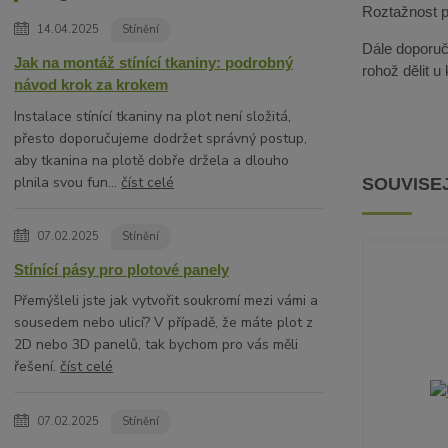
Roztažnost pa
14.04.2025
Stínění
Dále doporuču
Jak na montáž stínící tkaniny: podrobný
rohož dělit u
návod krok za krokem
Instalace stínící tkaniny na plot není složitá,
přesto doporučujeme dodržet správný postup,
aby tkanina na plotě dobře držela a dlouho
plnila svou fun...
číst celé
SOUVISEJ
07.02.2025
Stínění
Stínící pásy pro plotové panely
Přemýšleli jste jak vytvořit soukromí mezi vámi a
sousedem nebo ulicí? V případě, že máte plot z
2D nebo 3D panelů, tak bychom pro vás měli
řešení.
číst celé
07.02.2025
Stínění