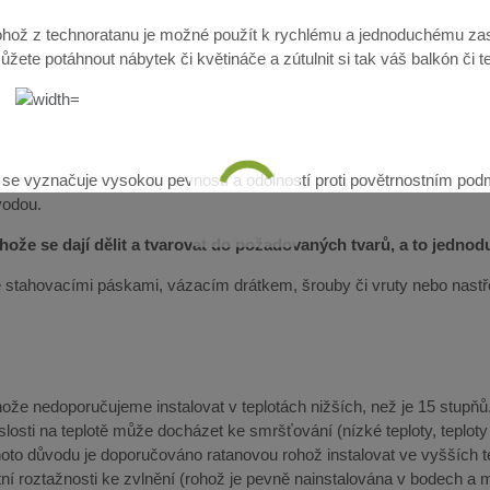
hož z technoratanu je možné použít k rychlému a jednoduchému zast
žete potáhnout nábytek či květináče a zútulnit si tak váš balkón či t
 se vyznačuje vysokou pevností a odolností proti povětrnostním pod
vodou.
ože se dají dělit a tvarovat do požadovaných tvarů, a to jedno
lze stahovacími páskami, vázacím drátkem, šrouby či vruty nebo nast
že nedoporučujeme instalovat v teplotách nižších, než je 15 stupňů. 
slosti na teplotě může docházet ke smršťování (nízké teploty, teplot
ohoto důvodu je doporučováno ratanovou rohož instalovat ve vyšších 
ní roztažnosti ke zvlnění (rohož je pevně nainstalována v bodech a m