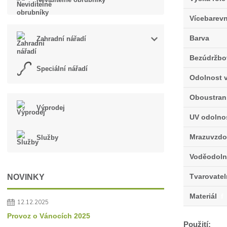
Vícebarev
Barva
Zahradní nářadí
Bezúdržbo
Speciální nářadí
Odolnost v
Oboustran
Výprodej
UV odolno
Mrazuvzdo
Služby
Voděodoln
Tvarovate
NOVINKY
Materiál
f
12.12.2025
Provoz o Vánocích 2025
Použití: