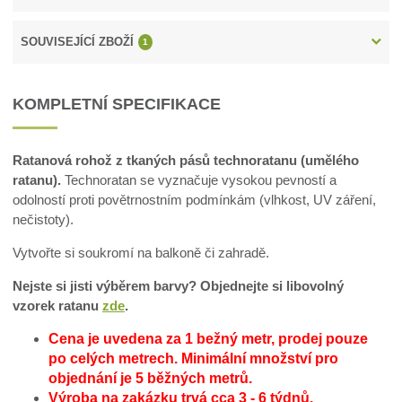
SOUVISEJÍCÍ ZBOŽÍ
1
KOMPLETNÍ SPECIFIKACE
Ratanová rohož z tkaných pásů technoratanu (umělého
ratanu).
Technoratan se vyznačuje vysokou pevností a
odolností proti povětrnostním podmínkám (vlhkost, UV záření,
nečistoty).
Vytvořte si soukromí na balkoně či zahradě.
Nejste si jisti výběrem barvy? Objednejte si libovolný
vzorek ratanu
zde
.
Cena je uvedena za 1 bežný metr, prodej pouze
po celých metrech.
Minimální množství pro
objednání je 5 běžných metrů.
Výroba na zakázku trvá cca 3 - 6 týdnů.