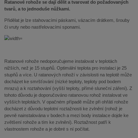
Ratanové rohože se dají dělit a tvarovat do požadovaných
tvarů, a to jednoduše nůžkami.
Přidělat je lze stahovacími páskami, vázacím drátkem, šrouby
či vruty nebo nastřelovacími sponami.
Ratanové rohože nedoporučujeme instalovat v teplotách
nižších, než je 15 stupňů. Optimální teplota pro instalaci je 25
stupňů a více. U ratanových rohoží v závislosti na teplotě může
docházet ke smršťování (nízké teploty, teploty pod bodem
mrazu) a k roztahování (vyšší teploty, přímé sluneční záření). Z
tohoto důvodu je doporučováno ratanovou rohož instalovat ve
vyšších teplotách. V opačném případě může při ohřátí rohože
docházet z důvodu teplotní roztažnosti ke zvlnění (rohož je
pevně nainstalována v bodech a mezi body instalace dojde ke
zvětšení rohože a tím ke zvlnění). Roztažnost patří k
vlastnostem rohože a je dobré s ní počítat.