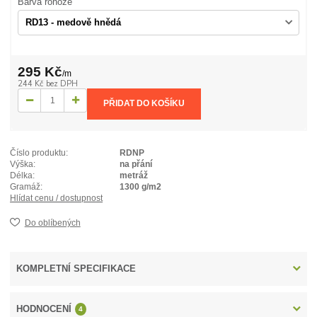
Barva rohože
295 Kč
/
m
244 Kč
bez DPH
PŘIDAT DO KOŠÍKU
Číslo produktu:
RDNP
Výška:
na přání
Délka:
metráž
Gramáž:
1300 g/m2
Hlídat cenu / dostupnost
Do oblíbených
KOMPLETNÍ SPECIFIKACE
HODNOCENÍ
4