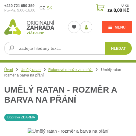
0
ks
+420 721 650 359
CZ
SK
za
0,00 Kč
Po-Pá: 9:00-18:00
MENU
HLEDAT
Úvod
Umělý ratan
Ratanové rohože v metráži
Umělý ratan -
rozměr a barva na přání
UMĚLÝ RATAN - ROZMĚR A
BARVA NA PŘÁNÍ
Doprava ZDARMA