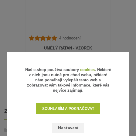
4 hodnocení
UMĚLÝ RATAN - VZOREK
15 Kč
/
ks
12 Kč
bez DPH
SKLADEM
Náš e-shop používá soubory
cookies
. Některé
z nich jsou nutné pro chod webu, některé
ZVOLIT VARIANTU
nám pomáhají vylepšit tento web a
zobrazovat vám takové informace, které vás
nejvíce zajímají.
SOUHLASÍM A POKRAČOVAT
ZBOŽÍ ZAŘAZENO V KATEGORIÍCH
Nastavení
Umělý ratan