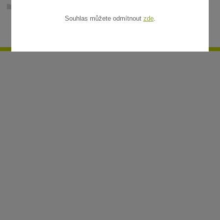
Ratanové rohože v metráži
Souhlas můžete odmítnout
zde
.