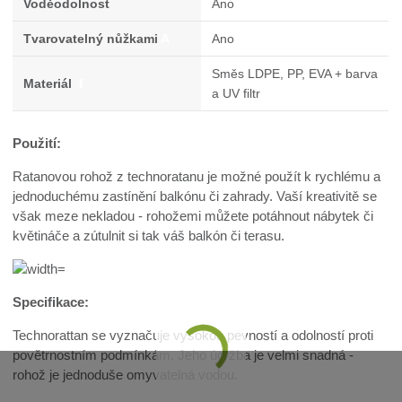
Voděodolnost
Ano
Tvarovatelný nůžkami
A
Ano
Směs LDPE, PP, EVA + barva
Materiál
f
a UV filtr
Použití:
Ratanovou rohož z technoratanu je možné použít k rychlému a
jednoduchému zastínění balkónu či zahrady. Vaší kreativitě se
však meze nekladou - rohožemi můžete potáhnout nábytek či
květináče a zútulnit si tak váš balkón či terasu.
Specifikace:
Technorattan se vyznačuje vysokou pevností a odolností proti
povětrnostním podmínkám. Jeho údržba je velmi snadná -
rohož je jednoduše omyvatelná vodou.