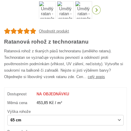
Ohodnotit produkt
Ratanová rohož z technoratanu
Ratanová rohož z tkaných pásů technoratanu (umělého ratanu).
Technoratan se vyznačuje vysokou pevností a odolností proti
povětrnostním podmínkám (vlhkost, UV záření, nečistoty). Vytvořte si
soukromí na balkoně či zahradě. Nejste si jisti výběrem barvy?
Objednejte si libovolný vzorek ratanu zde. Cen...
celý popis
Dostupnost
NA OBJEDNÁVKU
Měrná cena
453,85 Kč / m²
Výška rohože