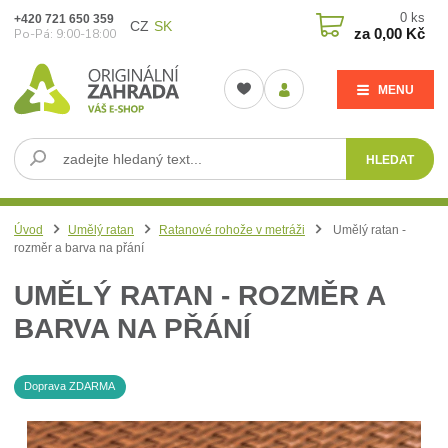
0
ks
+420 721 650 359
CZ
SK
za
0,00 Kč
Po-Pá: 9:00-18:00
MENU
HLEDAT
Úvod
Umělý ratan
Ratanové rohože v metráži
Umělý ratan -
rozměr a barva na přání
UMĚLÝ RATAN - ROZMĚR A
BARVA NA PŘÁNÍ
Doprava ZDARMA