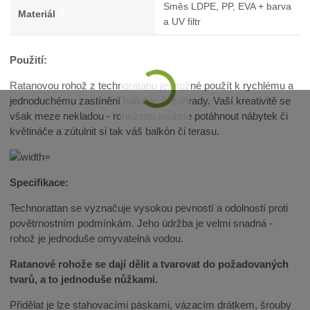
Směs LDPE, PP, EVA + barva
Materiál
f
a UV filtr
Použití:
Ratanovou rohož z technoratanu je možné použít k rychlému a
jednoduchému zastínění balkónu či zahrady. Vaší kreativitě se
však meze nekladou - rohožemi můžete potáhnout nábytek či
květináče a zútulnit si tak váš balkón či terasu.
Specifikace:
Technorattan se vyznačuje vysokou pevností a odolností proti
povětrnostním podmínkám. Jeho údržba je velmi snadná -
rohož je jednoduše omyvatelná vodou.
Ratanové rohože se dají dělit a tvarovat do požadovaných
tvarů, a to jednoduše nůžkami.
Přidělat je lze stahovacími páskami, vázacím drátkem, šrouby