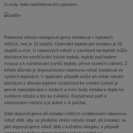
či vruty nebo nastřelovacími sponami.
Ratanové rohože nedoporučujeme instalovat v teplotách
nižších, než je 15 stupňů. Optimální teplota pro instalaci je 25
stupňů a více. U ratanových rohoží v závislosti na teplotě může
docházet ke smršťování (nízké teploty, teploty pod bodem
mrazu) a k roztahování (vyšší teploty, přímé sluneční záření). Z
tohoto důvodu je doporučováno ratanovou rohož instalovat ve
vyšších teplotách. V opačném případě může při ohřátí rohože
docházet z důvodu teplotní roztažnosti ke zvlnění (rohož je
pevně nainstalována v bodech a mezi body instalace dojde ke
zvětšení rohože a tím ke zvlnění). Roztažnost patří k
vlastnostem rohože a je dobré s ní počítat.
Dále doporučujeme při instalaci větších vzdálenostní ratanovou
rohož dělit, aby se předešlo vlnění rohože (např. při instalaci na
plot doporučujeme rohož dělit u každého sloupku, v případě