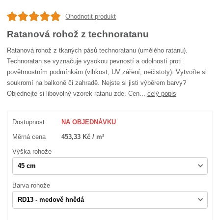
Ohodnotit produkt
Ratanová rohož z technoratanu
Ratanová rohož z tkaných pásů technoratanu (umělého ratanu).
Technoratan se vyznačuje vysokou pevností a odolností proti
povětrnostním podmínkám (vlhkost, UV záření, nečistoty). Vytvořte si
soukromí na balkoně či zahradě. Nejste si jisti výběrem barvy?
Objednejte si libovolný vzorek ratanu zde. Cen...
celý popis
Dostupnost
NA OBJEDNÁVKU
Měrná cena
453,33 Kč / m²
Výška rohože
Barva rohože