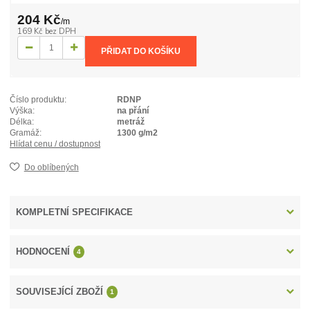
204 Kč
/
m
169 Kč
bez DPH
PŘIDAT DO KOŠÍKU
Číslo produktu:
RDNP
Výška:
na přání
Délka:
metráž
Gramáž:
1300 g/m2
Hlídat cenu / dostupnost
Do oblíbených
KOMPLETNÍ SPECIFIKACE
HODNOCENÍ
4
SOUVISEJÍCÍ ZBOŽÍ
1