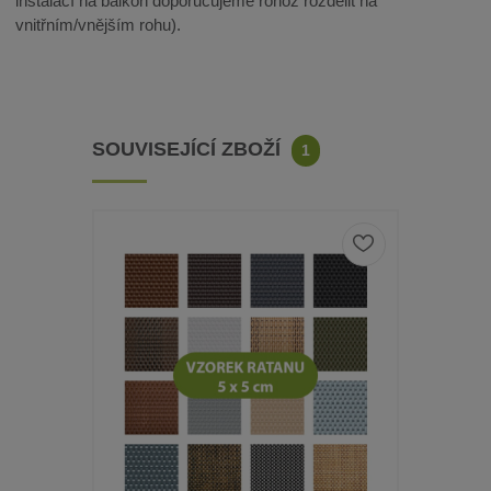
instalací na balkon doporučujeme rohož rozdělit na
vnitřním/vnějším rohu).
SOUVISEJÍCÍ ZBOŽÍ
1