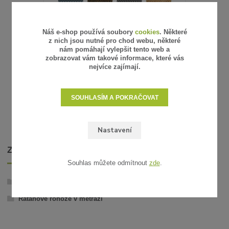
4 hodnocení
Náš e-shop používá soubory
cookies
. Některé
z nich jsou nutné pro chod webu, některé
UMĚLÝ RATAN - VZOREK
nám pomáhají vylepšit tento web a
zobrazovat vám takové informace, které vás
15 Kč
/
ks
nejvíce zajímají.
12 Kč
bez DPH
SKLADEM
ZVOLIT VARIANTU
SOUHLASÍM A POKRAČOVAT
Nastavení
ZBOŽÍ ZAŘAZENO V KATEGORIÍCH
Souhlas můžete odmítnout
zde
.
Umělý ratan
Ratanové rohože v metráži