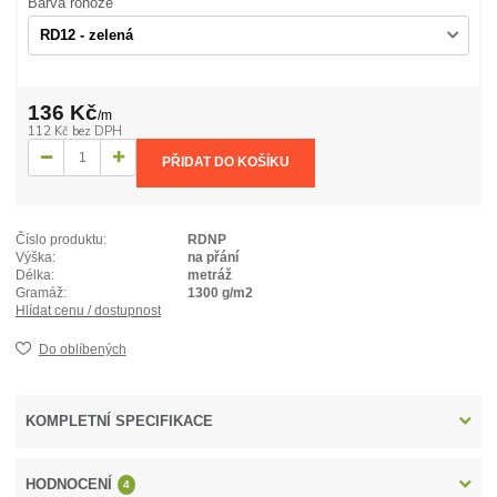
Barva rohože
136 Kč
/
m
112 Kč
bez DPH
PŘIDAT DO KOŠÍKU
Číslo produktu:
RDNP
Výška:
na přání
Délka:
metráž
Gramáž:
1300 g/m2
Hlídat cenu / dostupnost
Do oblíbených
KOMPLETNÍ SPECIFIKACE
HODNOCENÍ
4