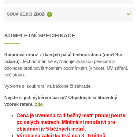
SOUVISEJÍCÍ ZBOŽÍ
1
KOMPLETNÍ SPECIFIKACE
Ratanová rohož z tkaných pásů technoratanu (umělého
ratanu).
Technoratan se vyznačuje vysokou pevností a
odolností proti povětrnostním podmínkám (vlhkost, UV záření,
nečistoty).
Vytvořte si soukromí na balkoně či zahradě.
Nejste si jisti výběrem barvy? Objednejte si libovolný
vzorek ratanu
zde
.
Cena je uvedena za 1 bežný metr, prodej pouze
po celých metrech.
Minimální množství pro
objednání je 5 běžných metrů.
Výroba na zakázku trvá cca 3 - 6 týdnů.