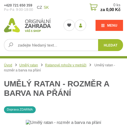
0
ks
+420 721 650 359
CZ
SK
za
0,00 Kč
Po-Pá: 9:00-18:00
MENU
HLEDAT
Úvod
Umělý ratan
Ratanové rohože v metráži
Umělý ratan -
rozměr a barva na přání
UMĚLÝ RATAN - ROZMĚR A
BARVA NA PŘÁNÍ
Doprava ZDARMA