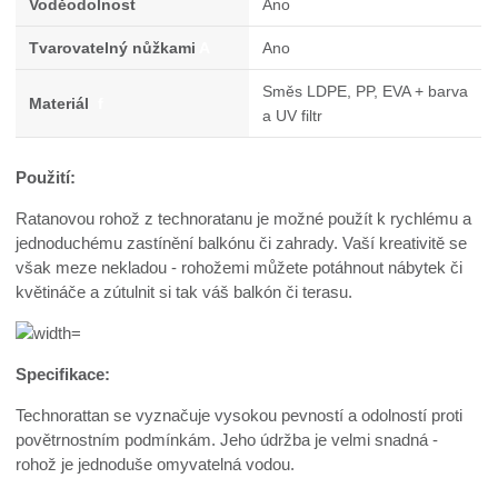
Voděodolnost
Ano
Tvarovatelný nůžkami
A
Ano
Směs LDPE, PP, EVA + barva
Materiál
f
a UV filtr
Použití:
Ratanovou rohož z technoratanu je možné použít k rychlému a
jednoduchému zastínění balkónu či zahrady. Vaší kreativitě se
však meze nekladou - rohožemi můžete potáhnout nábytek či
květináče a zútulnit si tak váš balkón či terasu.
Specifikace:
Technorattan se vyznačuje vysokou pevností a odolností proti
povětrnostním podmínkám. Jeho údržba je velmi snadná -
rohož je jednoduše omyvatelná vodou.