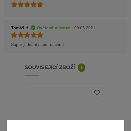
Tomáš H.
Ověřená recenze
- 09.06.2021
Super jednání,super obchod
SOUVISEJÍCÍ ZBOŽÍ
1