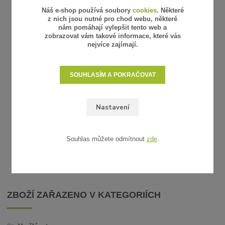
Náš e-shop používá soubory
cookies
. Některé
z nich jsou nutné pro chod webu, některé
nám pomáhají vylepšit tento web a
zobrazovat vám takové informace, které vás
nejvíce zajímají.
4 hodnocení
SOUHLASÍM A POKRAČOVAT
UMĚLÝ RATAN - VZOREK
Nastavení
15 Kč
/
ks
12 Kč
bez DPH
SKLADEM
ZVOLIT VARIANTU
Souhlas můžete odmítnout
zde
.
ZBOŽÍ ZAŘAZENO V KATEGORIÍCH