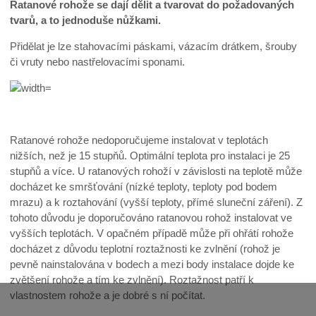
Ratanové rohože se dají dělit a tvarovat do požadovaných
tvarů, a to jednoduše nůžkami.
Přidělat je lze stahovacími páskami, vázacím drátkem, šrouby
či vruty nebo nastřelovacími sponami.
Ratanové rohože nedoporučujeme instalovat v teplotách
nižších, než je 15 stupňů. Optimální teplota pro instalaci je 25
stupňů a více. U ratanových rohoží v závislosti na teplotě může
docházet ke smršťování (nízké teploty, teploty pod bodem
mrazu) a k roztahování (vyšší teploty, přímé sluneční záření). Z
tohoto důvodu je doporučováno ratanovou rohož instalovat ve
vyšších teplotách. V opačném případě může při ohřátí rohože
docházet z důvodu teplotní roztažnosti ke zvlnění (rohož je
pevně nainstalována v bodech a mezi body instalace dojde ke
zvětšení rohože a tím ke zvlnění). Roztažnost patří k
vlastnostem rohože a je dobré s ní počítat.