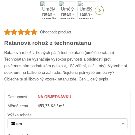
Ohodnotit produkt
Ratanová rohož z technoratanu
Ratanová rohož z tkaných pásů technoratanu (umělého ratanu).
Technoratan se vyznačuje vysokou pevností a odolností proti
povětrnostním podmínkám (vlhkost, UV záření, nečistoty). Vytvořte si
soukromí na balkoně či zahradě. Nejste si jisti výběrem barvy?
Objednejte si libovolný vzorek ratanu zde. Cen...
celý popis
Dostupnost
NA OBJEDNÁVKU
Měrná cena
453,33 Kč / m²
Výška rohože