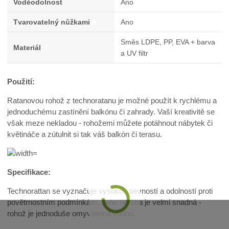
Voděodolnost
Ano
Tvarovatelný nůžkami
A
Ano
Směs LDPE, PP, EVA + barva
Materiál
f
a UV filtr
Použití:
Ratanovou rohož z technoratanu je možné použít k rychlému a
jednoduchému zastínění balkónu či zahrady. Vaší kreativitě se
však meze nekladou - rohožemi můžete potáhnout nábytek či
květináče a zútulnit si tak váš balkón či terasu.
Specifikace:
Technorattan se vyznačuje vysokou pevností a odolností proti
povětrnostním podmínkám. Jeho údržba je velmi snadná -
rohož je jednoduše omyvatelná vodou.