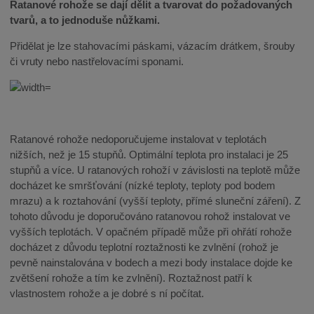
Ratanové rohože se dají dělit a tvarovat do požadovaných
tvarů, a to jednoduše nůžkami.
Přidělat je lze stahovacími páskami, vázacím drátkem, šrouby
či vruty nebo nastřelovacími sponami.
Ratanové rohože nedoporučujeme instalovat v teplotách
nižších, než je 15 stupňů. Optimální teplota pro instalaci je 25
stupňů a více. U ratanových rohoží v závislosti na teplotě může
docházet ke smršťování (nízké teploty, teploty pod bodem
mrazu) a k roztahování (vyšší teploty, přímé sluneční záření). Z
tohoto důvodu je doporučováno ratanovou rohož instalovat ve
vyšších teplotách. V opačném případě může při ohřátí rohože
docházet z důvodu teplotní roztažnosti ke zvlnění (rohož je
pevně nainstalována v bodech a mezi body instalace dojde ke
zvětšení rohože a tím ke zvlnění). Roztažnost patří k
vlastnostem rohože a je dobré s ní počítat.