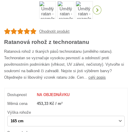
Ohodnotit produkt
Ratanová rohož z technoratanu
Ratanová rohož z tkaných pásů technoratanu (umělého ratanu).
Technoratan se vyznačuje vysokou pevností a odolností proti
povětrnostním podmínkám (vlhkost, UV záření, nečistoty). Vytvořte si
soukromí na balkoně či zahradě. Nejste si jisti výběrem barvy?
Objednejte si libovolný vzorek ratanu zde. Cen...
celý popis
Dostupnost
NA OBJEDNÁVKU
Měrná cena
453,33 Kč / m²
Výška rohože