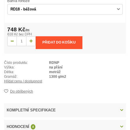
Barva rohože
748 Kč
/
m
618 Kč
bez DPH
PŘIDAT DO KOŠÍKU
Číslo produktu:
RDNP
Výška:
na přání
Délka:
metráž
Gramáž:
1300 g/m2
Hlídat cenu / dostupnost
Do oblíbených
KOMPLETNÍ SPECIFIKACE
HODNOCENÍ
4