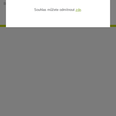
Ratanové rohože v metráži
Souhlas můžete odmítnout
zde
.