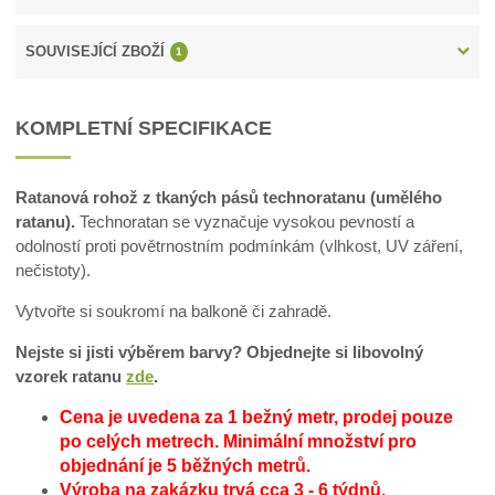
SOUVISEJÍCÍ ZBOŽÍ
1
KOMPLETNÍ SPECIFIKACE
Ratanová rohož z tkaných pásů technoratanu (umělého
ratanu).
Technoratan se vyznačuje vysokou pevností a
odolností proti povětrnostním podmínkám (vlhkost, UV záření,
nečistoty).
Vytvořte si soukromí na balkoně či zahradě.
Nejste si jisti výběrem barvy? Objednejte si libovolný
vzorek ratanu
zde
.
Cena je uvedena za 1 bežný metr, prodej pouze
po celých metrech.
Minimální množství pro
objednání je 5 běžných metrů.
Výroba na zakázku trvá cca 3 - 6 týdnů.