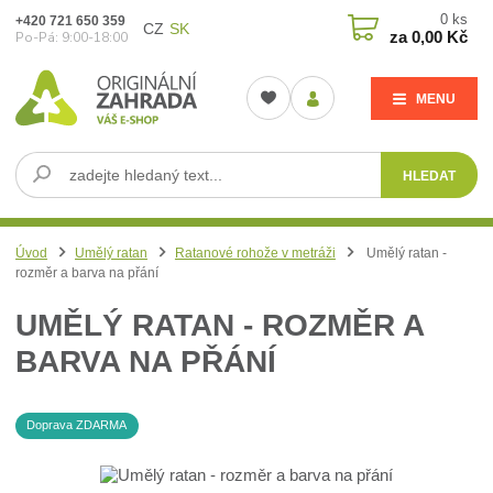
0
ks
+420 721 650 359
CZ
SK
za
0,00 Kč
Po-Pá: 9:00-18:00
MENU
HLEDAT
Úvod
Umělý ratan
Ratanové rohože v metráži
Umělý ratan -
rozměr a barva na přání
UMĚLÝ RATAN - ROZMĚR A
BARVA NA PŘÁNÍ
Doprava ZDARMA