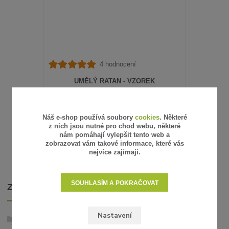
4 hodnocení
UMĚLÝ RATAN - VZOREK
15 Kč
/
ks
12 Kč
bez DPH
SKLADEM
Náš e-shop používá soubory
cookies
. Některé
z nich jsou nutné pro chod webu, některé
ZVOLIT VARIANTU
nám pomáhají vylepšit tento web a
zobrazovat vám takové informace, které vás
nejvíce zajímají.
SOUHLASÍM A POKRAČOVAT
ZBOŽÍ ZAŘAZENO V KATEGORIÍCH
Nastavení
Umělý ratan