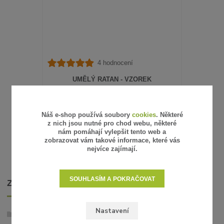
4 hodnocení
UMĚLÝ RATAN - VZOREK
15 Kč
/
ks
12 Kč
bez DPH
SKLADEM
Náš e-shop používá soubory
cookies
. Některé
z nich jsou nutné pro chod webu, některé
ZVOLIT VARIANTU
nám pomáhají vylepšit tento web a
zobrazovat vám takové informace, které vás
nejvíce zajímají.
SOUHLASÍM A POKRAČOVAT
ZBOŽÍ ZAŘAZENO V KATEGORIÍCH
Nastavení
Umělý ratan