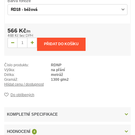
Barva rohože
566 Kč
/
m
468 Kč
bez DPH
PŘIDAT DO KOŠÍKU
Číslo produktu:
RDNP
Výška:
na přání
Délka:
metráž
Gramáž:
1300 g/m2
Hlídat cenu / dostupnost
Do oblíbených
KOMPLETNÍ SPECIFIKACE
HODNOCENÍ
4