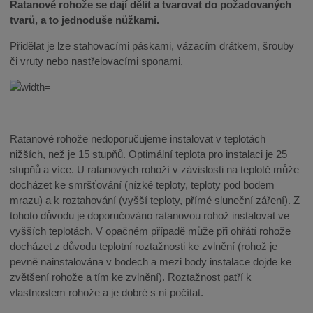
Ratanové rohože se dají dělit a tvarovat do požadovaných
tvarů, a to jednoduše nůžkami.
Přidělat je lze stahovacími páskami, vázacím drátkem, šrouby
či vruty nebo nastřelovacími sponami.
Ratanové rohože nedoporučujeme instalovat v teplotách
nižších, než je 15 stupňů. Optimální teplota pro instalaci je 25
stupňů a více. U ratanových rohoží v závislosti na teplotě může
docházet ke smršťování (nízké teploty, teploty pod bodem
mrazu) a k roztahování (vyšší teploty, přímé sluneční záření). Z
tohoto důvodu je doporučováno ratanovou rohož instalovat ve
vyšších teplotách. V opačném případě může při ohřátí rohože
docházet z důvodu teplotní roztažnosti ke zvlnění (rohož je
pevně nainstalována v bodech a mezi body instalace dojde ke
zvětšení rohože a tím ke zvlnění). Roztažnost patří k
vlastnostem rohože a je dobré s ní počítat.