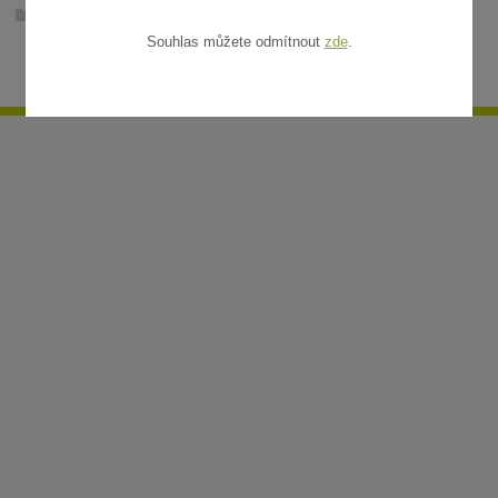
Ratanové rohože v metráži
Souhlas můžete odmítnout
zde
.