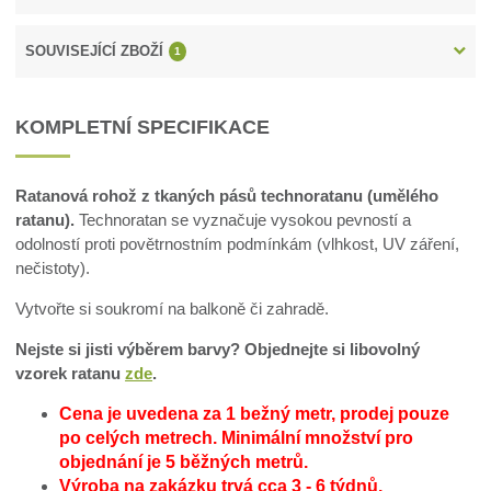
SOUVISEJÍCÍ ZBOŽÍ
1
KOMPLETNÍ SPECIFIKACE
Ratanová rohož z tkaných pásů technoratanu (umělého
ratanu).
Technoratan se vyznačuje vysokou pevností a
odolností proti povětrnostním podmínkám (vlhkost, UV záření,
nečistoty).
Vytvořte si soukromí na balkoně či zahradě.
Nejste si jisti výběrem barvy? Objednejte si libovolný
vzorek ratanu
zde
.
Cena je uvedena za 1 bežný metr, prodej pouze
po celých metrech.
Minimální množství pro
objednání je 5 běžných metrů.
Výroba na zakázku trvá cca 3 - 6 týdnů.