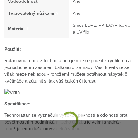
Voděodolnost
Ano
Tvarovatelný nůžkami
A
Ano
Směs LDPE, PP, EVA + barva
Materiál
f
a UV filtr
Použití:
Ratanovou rohož z technoratanu je možné použít k rychlému a
jednoduchému zastínění balkónu či zahrady. Vaší kreativitě se
však meze nekladou - rohožemi můžete potáhnout nábytek či
květináče a zútulnit si tak váš balkón či terasu.
Specifikace:
Technorattan se vyznačuje vysokou pevností a odolností proti
povětrnostním podmínkám. Jeho údržba je velmi snadná -
rohož je jednoduše omyvatelná vodou.