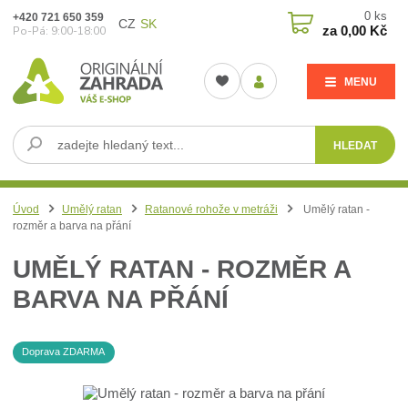
0
ks
+420 721 650 359
CZ
SK
za
0,00 Kč
Po-Pá: 9:00-18:00
MENU
HLEDAT
Úvod
Umělý ratan
Ratanové rohože v metráži
Umělý ratan -
rozměr a barva na přání
UMĚLÝ RATAN - ROZMĚR A
BARVA NA PŘÁNÍ
Doprava ZDARMA