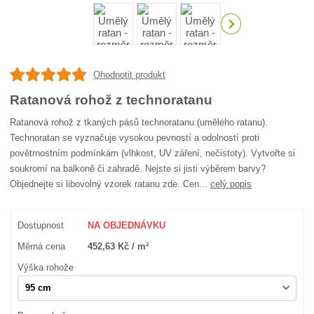
Ohodnotit produkt
Ratanová rohož z technoratanu
Ratanová rohož z tkaných pásů technoratanu (umělého ratanu).
Technoratan se vyznačuje vysokou pevností a odolností proti
povětrnostním podmínkám (vlhkost, UV záření, nečistoty). Vytvořte si
soukromí na balkoně či zahradě. Nejste si jisti výběrem barvy?
Objednejte si libovolný vzorek ratanu zde. Cen...
celý popis
Dostupnost
NA OBJEDNÁVKU
Měrná cena
452,63 Kč / m²
Výška rohože