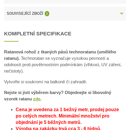
SOUVISEJÍCÍ ZBOŽÍ
1
KOMPLETNÍ SPECIFIKACE
Ratanová rohož z tkaných pásů technoratanu (umělého
ratanu).
Technoratan se vyznačuje vysokou pevností a
odolností proti povětrnostním podmínkám (vlhkost, UV záření,
nečistoty).
Vytvořte si soukromí na balkoně či zahradě.
Nejste si jisti výběrem barvy? Objednejte si libovolný
vzorek ratanu
zde
.
Cena je uvedena za 1 bežný metr, prodej pouze
po celých metrech.
Minimální množství pro
objednání je 5 běžných metrů.
Výroba na zakázku trvá cca 3 - 6 týdnů.