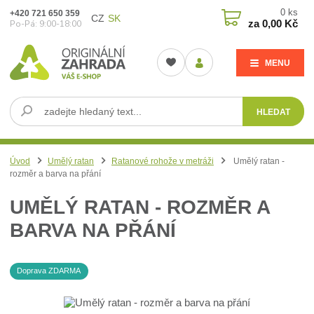
0
ks
+420 721 650 359
CZ
SK
za
0,00 Kč
Po-Pá: 9:00-18:00
MENU
HLEDAT
Úvod
Umělý ratan
Ratanové rohože v metráži
Umělý ratan -
rozměr a barva na přání
UMĚLÝ RATAN - ROZMĚR A
BARVA NA PŘÁNÍ
Doprava ZDARMA