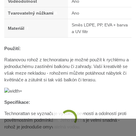
Voděodolnost
Ano
Tvarovatelný nůžkami
A
Ano
Směs LDPE, PP, EVA + barva
Materiál
f
a UV filtr
Použití:
Ratanovou rohož z technoratanu je možné použít k rychlému a
jednoduchému zastínění balkónu či zahrady. Vaší kreativitě se
však meze nekladou - rohožemi můžete potáhnout nábytek či
květináče a zútulnit si tak váš balkón či terasu.
Specifikace:
Technorattan se vyznačuje vysokou pevností a odolností proti
povětrnostním podmínkám. Jeho údržba je velmi snadná -
rohož je jednoduše omyvatelná vodou.