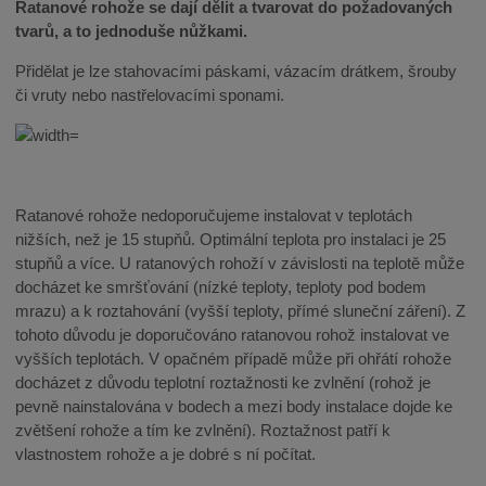
Ratanové rohože se dají dělit a tvarovat do požadovaných
tvarů, a to jednoduše nůžkami.
Přidělat je lze stahovacími páskami, vázacím drátkem, šrouby
či vruty nebo nastřelovacími sponami.
Ratanové rohože nedoporučujeme instalovat v teplotách
nižších, než je 15 stupňů. Optimální teplota pro instalaci je 25
stupňů a více. U ratanových rohoží v závislosti na teplotě může
docházet ke smršťování (nízké teploty, teploty pod bodem
mrazu) a k roztahování (vyšší teploty, přímé sluneční záření). Z
tohoto důvodu je doporučováno ratanovou rohož instalovat ve
vyšších teplotách. V opačném případě může při ohřátí rohože
docházet z důvodu teplotní roztažnosti ke zvlnění (rohož je
pevně nainstalována v bodech a mezi body instalace dojde ke
zvětšení rohože a tím ke zvlnění). Roztažnost patří k
vlastnostem rohože a je dobré s ní počítat.