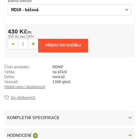
Barva rohože
430 Kč
/
m
355 Kč
bez DPH
PŘIDAT DO KOŠÍKU
Číslo produktu:
RDNP
Výška:
na přání
Délka:
metráž
Gramáž:
1300 g/m2
Hlídat cenu / dostupnost
Do oblíbených
KOMPLETNÍ SPECIFIKACE
HODNOCENÍ
4