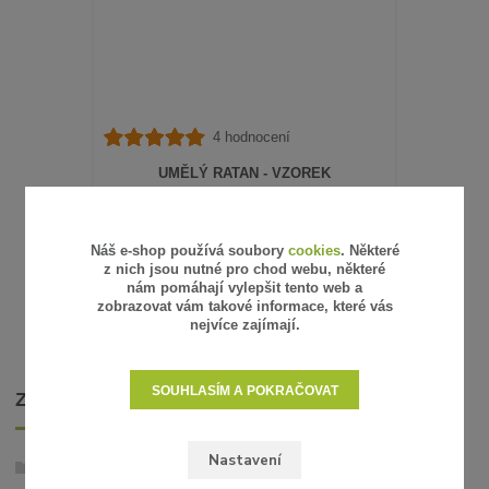
4 hodnocení
UMĚLÝ RATAN - VZOREK
15 Kč
/
ks
12 Kč
bez DPH
SKLADEM
Náš e-shop používá soubory
cookies
. Některé
z nich jsou nutné pro chod webu, některé
ZVOLIT VARIANTU
nám pomáhají vylepšit tento web a
zobrazovat vám takové informace, které vás
nejvíce zajímají.
SOUHLASÍM A POKRAČOVAT
ZBOŽÍ ZAŘAZENO V KATEGORIÍCH
Nastavení
Umělý ratan