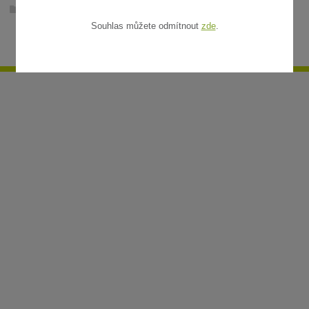
Ratanové rohože v metráži
Souhlas můžete odmítnout
zde
.