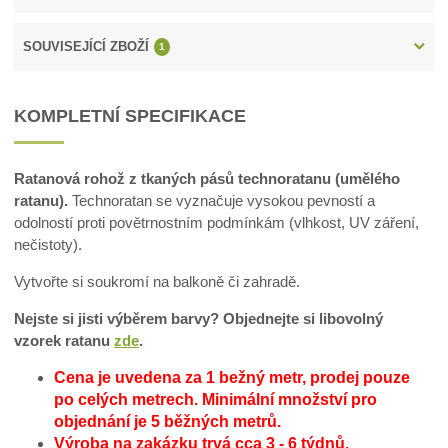
SOUVISEJÍCÍ ZBOŽÍ
1
KOMPLETNÍ SPECIFIKACE
Ratanová rohož z tkaných pásů technoratanu (umělého
ratanu).
Technoratan se vyznačuje vysokou pevností a
odolností proti povětrnostním podmínkám (vlhkost, UV záření,
nečistoty).
Vytvořte si soukromí na balkoně či zahradě.
Nejste si jisti výběrem barvy? Objednejte si libovolný
vzorek ratanu
zde
.
Cena je uvedena za 1 bežný metr, prodej pouze
po celých metrech.
Minimální množství pro
objednání je 5 běžných metrů.
Výroba na zakázku trvá cca 3 - 6 týdnů.