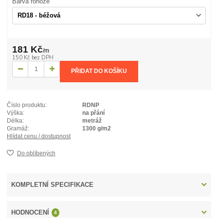
Barva rohože
181 Kč
/
m
150 Kč
bez DPH
PŘIDAT DO KOŠÍKU
Číslo produktu:
RDNP
Výška:
na přání
Délka:
metráž
Gramáž:
1300 g/m2
Hlídat cenu / dostupnost
Do oblíbených
KOMPLETNÍ SPECIFIKACE
HODNOCENÍ
4