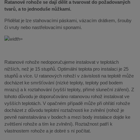
Ratanové rohože se dají dělit a tvarovat do požadovaných
tvarů, a to jednoduše nůžkami.
Přidělat je lze stahovacími páskami, vázacím drátkem, šrouby
či vruty nebo nastřelovacími sponami.
Ratanové rohože nedoporučujeme instalovat v teplotách
nižších, než je 15 stupňů. Optimální teplota pro instalaci je 25
stupňů a více. U ratanových rohoží v závislosti na teplotě může
docházet ke smršťování (nízké teploty, teploty pod bodem
mrazu) a k roztahování (vyšší teploty, přímé sluneční záření). Z
tohoto důvodu je doporučováno ratanovou rohož instalovat ve
vyšších teplotách. V opačném případě může při ohřátí rohože
docházet z důvodu teplotní roztažnosti ke zvlnění (rohož je
pevně nainstalována v bodech a mezi body instalace dojde ke
zvětšení rohože a tím ke zvlnění). Roztažnost patří k
vlastnostem rohože a je dobré s ní počítat.