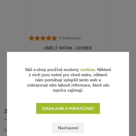
4 hodnocení
UMĚLÝ RATAN - VZOREK
15 Kč
/
ks
12 Kč
bez DPH
SKLADEM
Náš e-shop používá soubory
cookies
. Některé
z nich jsou nutné pro chod webu, některé
ZVOLIT VARIANTU
nám pomáhají vylepšit tento web a
zobrazovat vám takové informace, které vás
nejvíce zajímají.
SOUHLASÍM A POKRAČOVAT
ZBOŽÍ ZAŘAZENO V KATEGORIÍCH
Nastavení
Umělý ratan