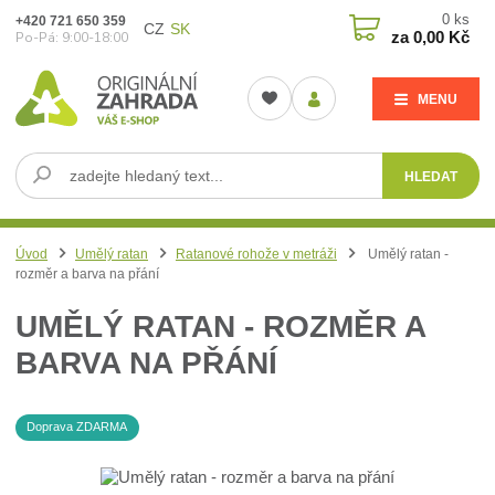
0
ks
+420 721 650 359
CZ
SK
za
0,00 Kč
Po-Pá: 9:00-18:00
MENU
HLEDAT
Úvod
Umělý ratan
Ratanové rohože v metráži
Umělý ratan -
rozměr a barva na přání
UMĚLÝ RATAN - ROZMĚR A
BARVA NA PŘÁNÍ
Doprava ZDARMA