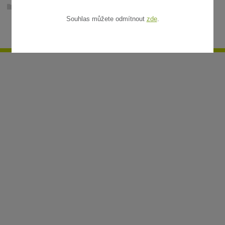
Ratanové rohože v metráži
Souhlas můžete odmítnout
zde
.