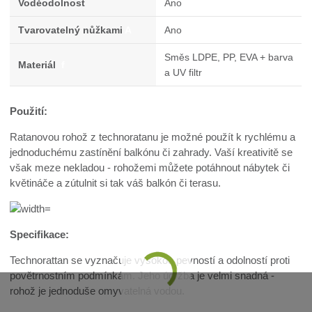
Voděodolnost
Ano
Tvarovatelný nůžkami
A
Ano
Směs LDPE, PP, EVA + barva
Materiál
f
a UV filtr
Použití:
Ratanovou rohož z technoratanu je možné použít k rychlému a
jednoduchému zastínění balkónu či zahrady. Vaší kreativitě se
však meze nekladou - rohožemi můžete potáhnout nábytek či
květináče a zútulnit si tak váš balkón či terasu.
Specifikace:
Technorattan se vyznačuje vysokou pevností a odolností proti
povětrnostním podmínkám. Jeho údržba je velmi snadná -
rohož je jednoduše omyvatelná vodou.