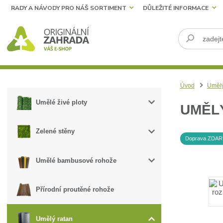
RADY A NÁVODY PRO NÁŠ SORTIMENT
DŮLEŽITÉ INFORMACE
Úvod
Umělý
Umělé živé ploty
UMĚLÝ
Zelené stěny
Doprava ZDA
Umělé bambusové rohože
Přírodní proutěné rohože
Umělý ratan