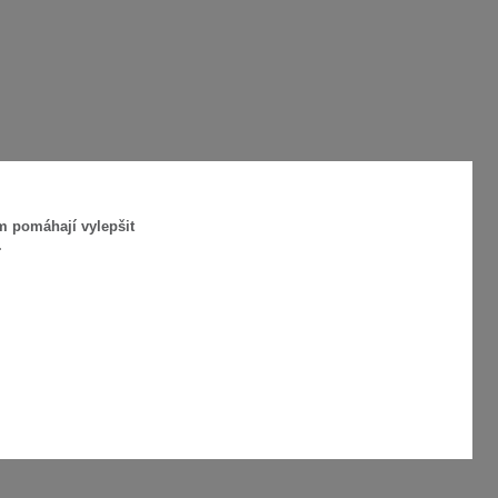
m pomáhají vylepšit
.