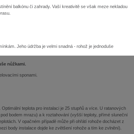
ínění balkónu či zahrady. Vaší kreativitě se však meze nekladou
erasu.
mínkám. Jeho údržba je velmi snadná - rohož je jednoduše
duše nůžkami.
řelovacími sponami.
Optimální teplota pro instalaci je 25 stupňů a více. U ratanových
y pod bodem mrazu) a k roztahování (vyšší teploty, přímé sluneční
teplotách. V opačném případě může při ohřátí rohože docházet z
ezi body instalace dojde ke zvětšení rohože a tím ke zvlnění).