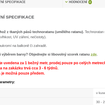
NÍ SPECIFIKACE
HODNOCENÍ
4
NÍ SPECIFIKACE
hož z tkaných pásů technoratanu (umělého ratanu).
Technoratan s
lhkost, UV záření, nečistoty).
soukromí na balkoně či zahradě.
sti výběrem barvy? Objednejte si libovolný vzorek ratanu
zde
.
je uvedena za 1 bežný metr, prodej pouze po celých metrec
 na zakázku trvá cca 3 - 6 týdnů.
a je možná pouze předem.
arametry:
v kus
30 - 