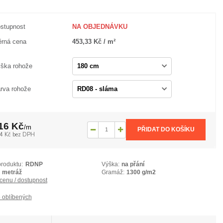
stupnost
NA OBJEDNÁVKU
rná cena
453,33 Kč / m²
ška rohože
rva rohože
16 Kč
/
m
PŘIDAT DO KOŠÍKU
4 Kč
bez DPH
produktu:
RDNP
Výška:
na přání
metráž
Gramáž:
1300 g/m2
 cenu / dostupnost
 oblíbených