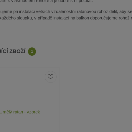
tří k vlastnostem rohože a je dobré s ní počítat.
jeme při instalaci větších vzdálenostní ratanovou rohož dělit, aby se
 každého sloupku, v případě instalací na balkon doporučujeme rohož r
ÍCÍ ZBOŽÍ
1