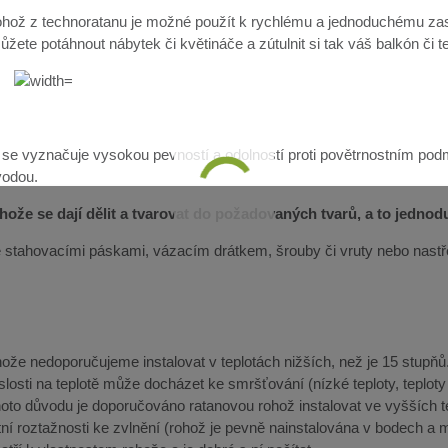
hož z technoratanu je možné použít k rychlému a jednoduchému zast
žete potáhnout nábytek či květináče a zútulnit si tak váš balkón či t
 se vyznačuje vysokou pevností a odolností proti povětrnostním pod
vodou.
ože se dají dělit a tvarovat do požadovaných tvarů, a to jedno
lze stahovacími páskami, vázacím drátkem, šrouby či vruty nebo nast
že nedoporučujeme instalovat v teplotách nižších, než je 15 stupňů. 
slosti na teplotě může docházet ke smršťování (nízké teploty, teplot
ohoto důvodu je doporučováno ratanovou rohož instalovat ve vyšších 
ní roztažnosti ke zvlnění (rohož je pevně nainstalována v bodech a m