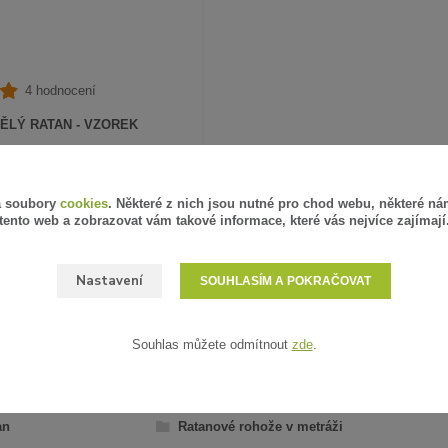
4 hodnocení
ĚLÝ RATAN - VZOREK
PH
SKLADEM
á soubory
cookies
. Některé z nich jsou nutné pro chod webu, některé ná
ZVOLIT VARIANTU
tento web a zobrazovat vám takové informace, které vás nejvíce zajímají
Nastavení
SOUHLASÍM A POKRAČOVAT
Souhlas můžete odmítnout
zde
.
AŘAZENO V KATEGORIÍCH
an
Ratanové rohože v metráži