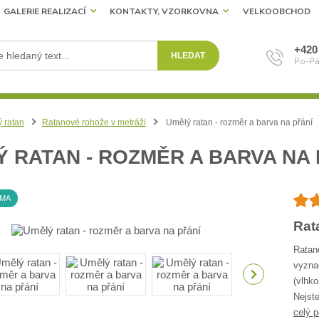
GALERIE REALIZACÍ
KONTAKTY, VZORKOVNA
VELKOOBCHOD
+420
HLEDAT
Po-Pá
 ratan
Ratanové rohože v metráži
Umělý ratan - rozměr a barva na přání
 RATAN - ROZMĚR A BARVA NA 
RMA
Rat
Ratan
vyzna
(vlhko
Nejste
celý p