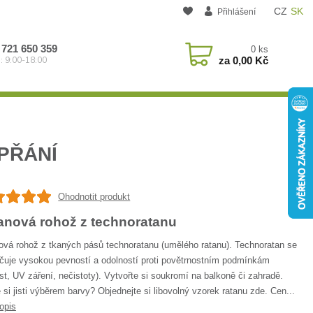
CZ
SK
Přihlášení
 721 650 359
0
ks
za
0,00 Kč
: 9:00-18:00
PŘÁNÍ
Ohodnotit produkt
anová rohož z technoratanu
ová rohož z tkaných pásů technoratanu (umělého ratanu). Technoratan se
čuje vysokou pevností a odolností proti povětrnostním podmínkám
st, UV záření, nečistoty). Vytvořte si soukromí na balkoně či zahradě.
 si jisti výběrem barvy? Objednejte si libovolný vzorek ratanu zde. Cen...
opis