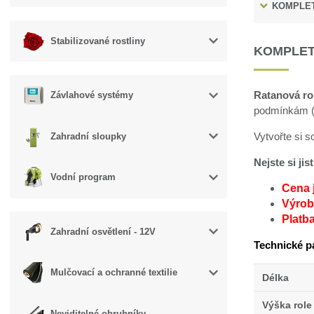
KOMPLET
Stabilizované rostliny
KOMPLET
Ratanová ro
Závlahové systémy
podmínkám (v
Vytvořte si 
Zahradní sloupky
Nejste si ji
Vodní program
Cena 
Výroba
Platb
Zahradní osvětlení - 12V
Technické p
Mulčovací a ochranné textilie
Délka
Výška role
Neviditelné obrubníky