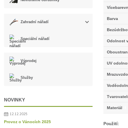
Vícebarev
Barva
Zahradní nářadí
Bezúdržbo
Speciální nářadí
Odolnost v
Oboustran
Výprodej
UV odolno
Mrazuvzdo
Služby
Voděodoln
Tvarovate
NOVINKY
Materiál
f
12.12.2025
Provoz o Vánocích 2025
Použití: