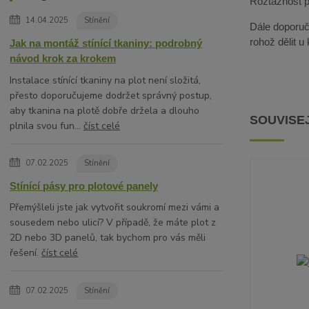
Roztažnost pa
14.04.2025
Stínění
Dále doporuču
rohož dělit u
Jak na montáž stínící tkaniny: podrobný
návod krok za krokem
Instalace stínící tkaniny na plot není složitá,
přesto doporučujeme dodržet správný postup,
aby tkanina na plotě dobře držela a dlouho
SOUVISEJ
plnila svou fun...
číst celé
07.02.2025
Stínění
Stínící pásy pro plotové panely
Přemýšleli jste jak vytvořit soukromí mezi vámi a
sousedem nebo ulicí? V případě, že máte plot z
2D nebo 3D panelů, tak bychom pro vás měli
řešení.
číst celé
07.02.2025
Stínění