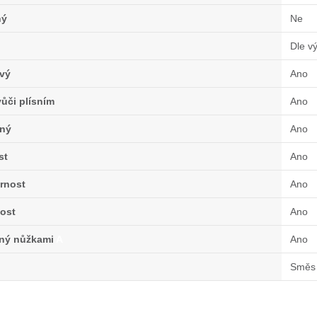
ný
Ne
Dle v
vý
Ano
ůči plísním
Ano
ný
Ano
st
Ano
rnost
Ano
ost
Ano
lný nůžkami
A
Ano
Směs 