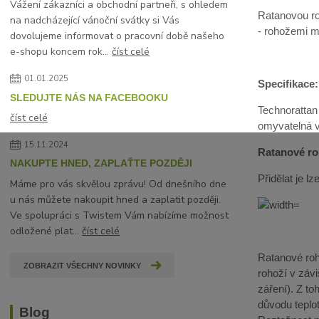
Vážení zákazníci a obchodní partneři, s ohledem
Ratanovou ro
na nadcházející vánoční svátky si Vás
- rohožemi mů
dovolujeme informovat o pracovní době našeho
e-shopu koncem rok...
číst celé
01.01.2025
Specifikace:
SLEDUJTE NÁS NA FACEBOOKU
Technorattan
číst celé
omyvatelná 
15.11.2024
Ratanové roh
NAKUPTE HNED, ZAPLAŤTE POZDĚJI
Přidělat je 
Máme pro vás skvělou zprávu! Od dnešního dne
u nás můžete nakoupit hned a zaplatit později.
Ve spolupráci s Twistem Vám nabízíme možnost
odložené plat...
číst celé
Ratanové roho
ZOBRAZIT VŠECHNY NOVINKY
rohoží v závi
záření). Z t
důvodu teplot
Blog