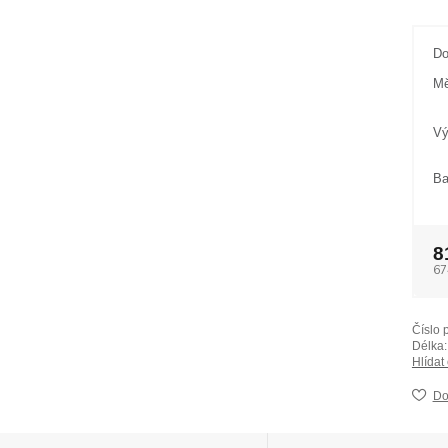
Do
Mě
Vý
Ba
8
67
Číslo 
Délka:
Hlídat
Do