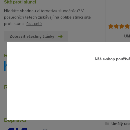
Sítě proti slunci
Hledáte vhodnou alternativu slunečníku? V
posledních letech získávají na oblibě stínící sítě
proti slunci.
číst celé
Zobrazit všechny články
UM
15 Kč
/
ks
12 Kč
bez D
Recenze zákazníků
Náš e-shop použív
Rychlé online platby
ZBOŽÍ Z
Dopravci
Umělý rat