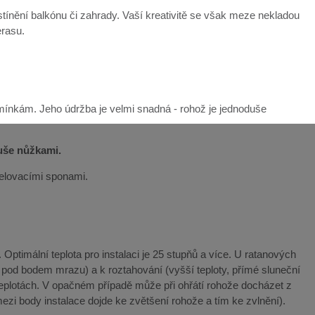
ínění balkónu či zahrady. Vaší kreativitě se však meze nekladou
erasu.
mínkám. Jeho údržba je velmi snadná - rohož je jednoduše
duše nůžkami.
řelovacími sponami.
Optimální teplota pro instalaci je 25 stupňů a více. U ratanových
y pod bodem mrazu) a k roztahování (vyšší teploty, přímé sluneční
teplotách. V opačném případě může při ohřátí rohože docházet z
ezi body instalace dojde ke zvětšení rohože a tím ke zvlnění).