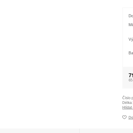
Do
Mě
Vý
Ba
7
65
Číslo 
Délka:
Hlídat
Do