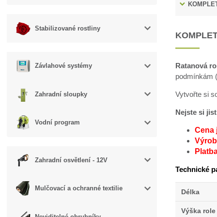
KOMPLET
Stabilizované rostliny
KOMPLET
Ratanová ro
Závlahové systémy
podmínkám (v
Vytvořte si 
Zahradní sloupky
Nejste si ji
Vodní program
Cena 
Výroba
Platb
Zahradní osvětlení - 12V
Technické p
Mulčovací a ochranné textilie
Délka
Výška role
Neviditelné obrubníky