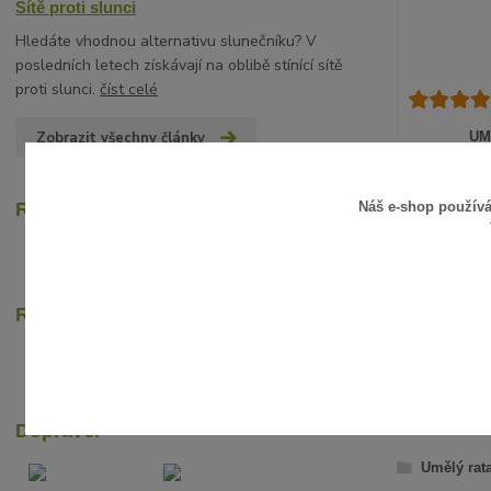
Sítě proti slunci
Hledáte vhodnou alternativu slunečníku? V
posledních letech získávají na oblibě stínící sítě
proti slunci.
číst celé
Zobrazit všechny články
UM
15 Kč
/
ks
12 Kč
bez D
Náš e-shop použív
Recenze zákazníků
Rychlé online platby
ZBOŽÍ Z
Dopravci
Umělý rat