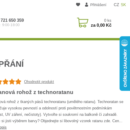
CZ
SK
Přihlášení
 721 650 359
0
ks
za
0,00 Kč
: 9:00-18:00
PŘÁNÍ
Ohodnotit produkt
anová rohož z technoratanu
ová rohož z tkaných pásů technoratanu (umělého ratanu). Technoratan se
čuje vysokou pevností a odolností proti povětrnostním podmínkám
st, UV záření, nečistoty). Vytvořte si soukromí na balkoně či zahradě.
 si jisti výběrem barvy? Objednejte si libovolný vzorek ratanu zde. Cen...
opis