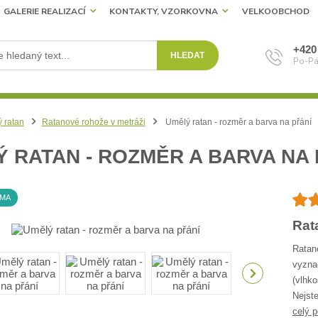
GALERIE REALIZACÍ
KONTAKTY, VZORKOVNA
VELKOOBCHOD
+420
HLEDAT
Po-Pá
 ratan
Ratanové rohože v metráži
Umělý ratan - rozměr a barva na přání
 RATAN - ROZMĚR A BARVA NA 
RMA
Rat
Ratan
vyzna
(vlhko
Nejste
celý p