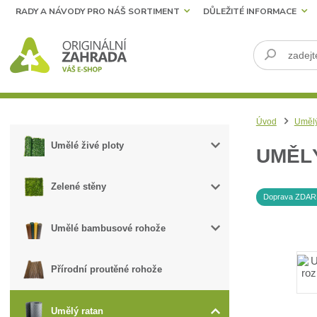
RADY A NÁVODY PRO NÁŠ SORTIMENT
DŮLEŽITÉ INFORMACE
Úvod
Umělý
Umělé živé ploty
UMĚLÝ
Zelené stěny
Doprava ZDA
Umělé bambusové rohože
Přírodní proutěné rohože
Umělý ratan