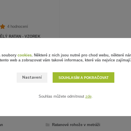
4 hodnocení
ĚLÝ RATAN - VZOREK
PH
SKLADEM
á soubory
cookies
. Některé z nich jsou nutné pro chod webu, některé ná
tento web a zobrazovat vám takové informace, které vás nejvíce zajímají
ZVOLIT VARIANTU
Nastavení
SOUHLASÍM A POKRAČOVAT
Souhlas můžete odmítnout
zde
.
AŘAZENO V KATEGORIÍCH
an
Ratanové rohože v metráži