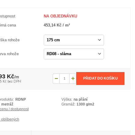
stupnost
NA OBJEDNÁVKU
rná cena
453,14 Kč / m²
ška rohože
rva rohože
93 Kč
/
m
PŘIDAT DO KOŠÍKU
5 Kč
bez DPH
produktu:
RDNP
Výška:
na přání
metráž
Gramáž:
1300 g/m2
 cenu / dostupnost
 oblíbených