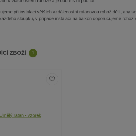
tří k vlastnostem rohože a je dobré s ní počítat.
jeme při instalaci větších vzdálenostní ratanovou rohož dělit, aby se
 každého sloupku, v případě instalací na balkon doporučujeme rohož r
ÍCÍ ZBOŽÍ
1