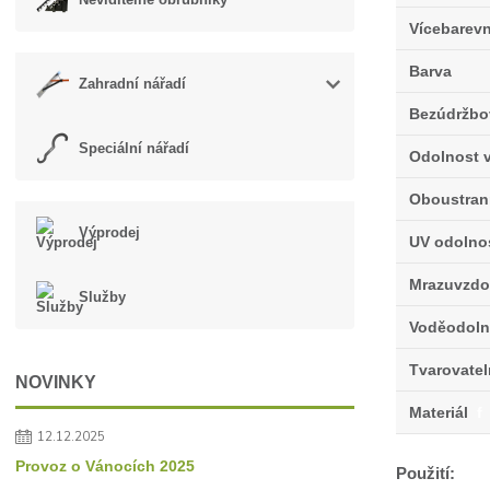
Vícebarev
Barva
Zahradní nářadí
Bezúdržbo
Speciální nářadí
Odolnost v
Oboustran
Výprodej
UV odolno
Mrazuvzdo
Služby
Voděodoln
Tvarovate
NOVINKY
Materiál
f
12.12.2025
Provoz o Vánocích 2025
Použití: