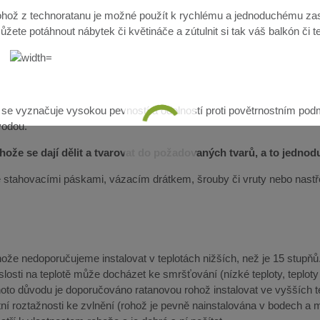
hož z technoratanu je možné použít k rychlému a jednoduchému zast
žete potáhnout nábytek či květináče a zútulnit si tak váš balkón či t
 se vyznačuje vysokou pevností a odolností proti povětrnostním pod
vodou.
ože se dají dělit a tvarovat do požadovaných tvarů, a to jedno
lze stahovacími páskami, vázacím drátkem, šrouby či vruty nebo nast
že nedoporučujeme instalovat v teplotách nižších, než je 15 stupňů. 
slosti na teplotě může docházet ke smršťování (nízké teploty, teplot
ohoto důvodu je doporučováno ratanovou rohož instalovat ve vyšších 
ní roztažnosti ke zvlnění (rohož je pevně nainstalována v bodech a m