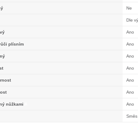
ný
Ne
Dle v
vý
Ano
ůči plísním
Ano
ný
Ano
st
Ano
rnost
Ano
ost
Ano
lný nůžkami
A
Ano
Směs 