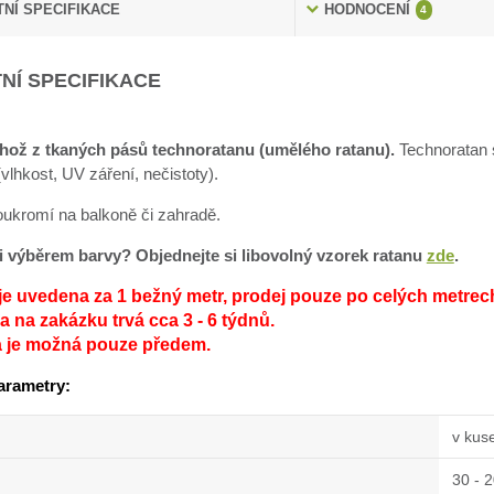
NÍ SPECIFIKACE
HODNOCENÍ
4
NÍ SPECIFIKACE
hož z tkaných pásů technoratanu (umělého ratanu).
Technoratan s
lhkost, UV záření, nečistoty).
soukromí na balkoně či zahradě.
sti výběrem barvy? Objednejte si libovolný vzorek ratanu
zde
.
je uvedena za 1 bežný metr, prodej pouze po celých metrec
 na zakázku trvá cca 3 - 6 týdnů.
a je možná pouze předem.
arametry:
v kus
30 - 