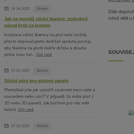
Roztažnost pa
14.04.2025
Stínění
Dále doporuču
rohož dělit u
Jak na montáž stínící tkaniny: podrobný
návod krok za krokem
Instalace stínící tkaniny na plot není složitá,
přesto doporučujeme dodržet správný postup,
aby tkanina na plotě dobře držela a dlouho
SOUVISEJ
plnila svou fun...
číst celé
07.02.2025
Stínění
Stínící pásy pro plotové panely
Přemýšleli jste jak vytvořit soukromí mezi vámi a
sousedem nebo ulicí? V případě, že máte plot z
2D nebo 3D panelů, tak bychom pro vás měli
řešení.
číst celé
07.02.2025
Stínění