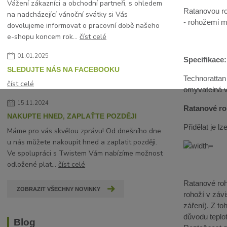
Vážení zákazníci a obchodní partneři, s ohledem
Ratanovou ro
na nadcházející vánoční svátky si Vás
- rohožemi mů
dovolujeme informovat o pracovní době našeho
e-shopu koncem rok...
číst celé
01.01.2025
Specifikace:
SLEDUJTE NÁS NA FACEBOOKU
Technorattan
číst celé
omyvatelná 
15.11.2024
Ratanové roh
NAKUPTE HNED, ZAPLAŤTE POZDĚJI
Přidělat je 
Máme pro vás skvělou zprávu! Od dnešního dne
u nás můžete nakoupit hned a zaplatit později.
Ve spolupráci s Twistem Vám nabízíme možnost
odložené plat...
číst celé
Ratanové roho
ZOBRAZIT VŠECHNY NOVINKY
rohoží v závi
záření). Z t
důvodu teplot
Blog