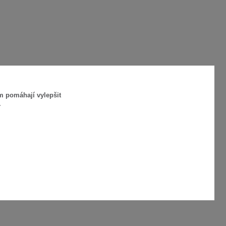
m pomáhají vylepšit
.