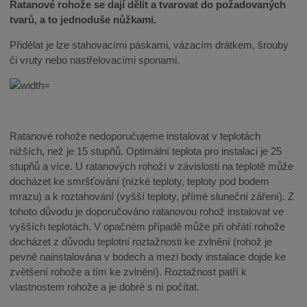
Ratanové rohože se dají dělit a tvarovat do požadovaných
tvarů, a to jednoduše nůžkami.
Přidělat je lze stahovacími páskami, vázacím drátkem, šrouby
či vruty nebo nastřelovacími sponami.
Ratanové rohože nedoporučujeme instalovat v teplotách
nižších, než je 15 stupňů. Optimální teplota pro instalaci je 25
stupňů a více. U ratanových rohoží v závislosti na teplotě může
docházet ke smršťování (nízké teploty, teploty pod bodem
mrazu) a k roztahování (vyšší teploty, přímé sluneční záření). Z
tohoto důvodu je doporučováno ratanovou rohož instalovat ve
vyšších teplotách. V opačném případě může při ohřátí rohože
docházet z důvodu teplotní roztažnosti ke zvlnění (rohož je
pevně nainstalována v bodech a mezi body instalace dojde ke
zvětšení rohože a tím ke zvlnění). Roztažnost patří k
vlastnostem rohože a je dobré s ní počítat.