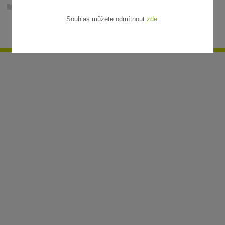
Ratanové rohože v metráži
Souhlas můžete odmítnout
zde
.