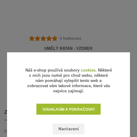
4 hodnocení
UMĚLÝ RATAN - VZOREK
15 Kč
/
ks
12 Kč
bez DPH
SKLADEM
Náš e-shop používá soubory
cookies
. Některé
z nich jsou nutné pro chod webu, některé
ZVOLIT VARIANTU
nám pomáhají vylepšit tento web a
zobrazovat vám takové informace, které vás
nejvíce zajímají.
SOUHLASÍM A POKRAČOVAT
ZBOŽÍ ZAŘAZENO V KATEGORIÍCH
Nastavení
Umělý ratan