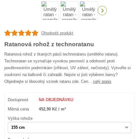
Ohodnotit produkt
Ratanová rohož z technoratanu
Ratanová rohož z tkaných pásů technoratanu (umělého ratanu).
Technoratan se vyznačuje vysokou pevností a odolností proti
povětrnostním podmínkám (vlhkost, UV záření, nečistoty). Vytvořte si
soukromí na balkoně či zahradě. Nejste si jisti výběrem barvy?
Objednejte si libovolný vzorek ratanu zde. Cen...
celý popis
Dostupnost
NA OBJEDNÁVKU
Měrná cena
452,90 Kč / m²
Výška rohože