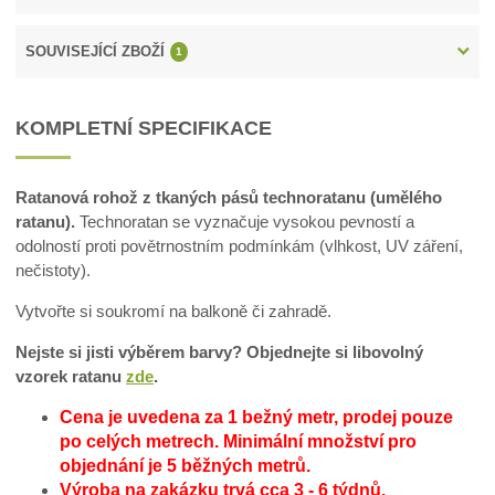
SOUVISEJÍCÍ ZBOŽÍ
1
KOMPLETNÍ SPECIFIKACE
Ratanová rohož z tkaných pásů technoratanu (umělého
ratanu).
Technoratan se vyznačuje vysokou pevností a
odolností proti povětrnostním podmínkám (vlhkost, UV záření,
nečistoty).
Vytvořte si soukromí na balkoně či zahradě.
Nejste si jisti výběrem barvy? Objednejte si libovolný
vzorek ratanu
zde
.
Cena je uvedena za 1 bežný metr, prodej pouze
po celých metrech.
Minimální množství pro
objednání je 5 běžných metrů.
Výroba na zakázku trvá cca 3 - 6 týdnů.