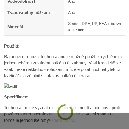
Voděodolnost
Ano
Tvarovatelný nůžkami
A
Ano
Směs LDPE, PP, EVA + barva
Materiál
f
a UV filtr
Použití:
Ratanovou rohož z technoratanu je možné použít k rychlému a
jednoduchému zastínění balkónu či zahrady. Vaší kreativitě se
však meze nekladou - rohožemi můžete potáhnout nábytek či
květináče a zútulnit si tak váš balkón či terasu.
Specifikace:
Technorattan se vyznačuje vysokou pevností a odolností proti
povětrnostním podmínkám. Jeho údržba je velmi snadná -
rohož je jednoduše omyvatelná vodou.