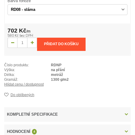
Barva rohože
702 Kč
/
m
580 Kč
bez DPH
PŘIDAT DO KOŠÍKU
Číslo produktu:
RDNP
Výška:
na přání
Délka:
metráž
Gramáž:
1300 g/m2
Hlídat cenu / dostupnost
Do oblíbených
KOMPLETNÍ SPECIFIKACE
HODNOCENÍ
4