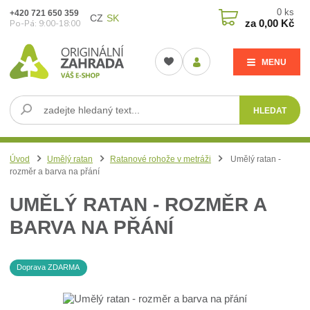
0
ks
+420 721 650 359
CZ
SK
za
0,00 Kč
Po-Pá: 9:00-18:00
MENU
HLEDAT
Úvod
Umělý ratan
Ratanové rohože v metráži
Umělý ratan -
rozměr a barva na přání
UMĚLÝ RATAN - ROZMĚR A
BARVA NA PŘÁNÍ
Doprava ZDARMA