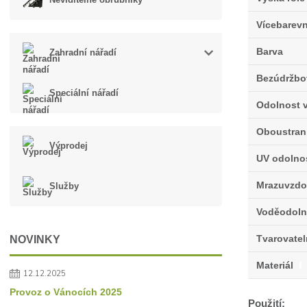
Vícebarev
Barva
Zahradní nářadí
Bezúdržbo
Speciální nářadí
Odolnost v
Oboustran
Výprodej
UV odolno
Mrazuvzdo
Služby
Voděodoln
Tvarovate
NOVINKY
Materiál
f
12.12.2025
Provoz o Vánocích 2025
Použití: