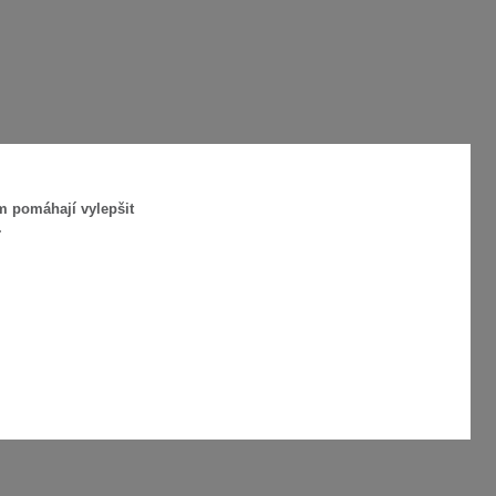
m pomáhají vylepšit
.