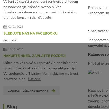
Vážení zákazníci a obchodní partneři, s ohledem
na nadcházející vánoční svátky si Vás
Ratanovou ro
dovolujeme informovat o pracovní době našeho
- rohožemi mů
e-shopu koncem rok...
číst celé
01.01.2025
Specifikace:
SLEDUJTE NÁS NA FACEBOOKU
číst celé
Technorattan
omyvatelná 
15.11.2024
Ratanové roh
NAKUPTE HNED, ZAPLAŤTE POZDĚJI
Máme pro vás skvělou zprávu! Od dnešního dne
Přidělat je 
u nás můžete nakoupit hned a zaplatit později.
Ve spolupráci s Twistem Vám nabízíme možnost
odložené plat...
číst celé
Ratanové roho
ZOBRAZIT VŠECHNY NOVINKY
rohoží v závi
záření). Z t
Blog
důvodu teplot