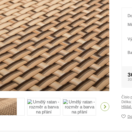
Do
Mě
Vý
Ba
3
30
Číslo 
Délka:
Hlídat
Do