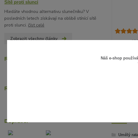
Sítě proti slunci
Hledáte vhodnou alternativu slunečníku? V
posledních letech získávají na oblibě stínící sítě
proti slunci.
číst celé
Zobrazit všechny články
UM
15 Kč
/
ks
12 Kč
Náš e-shop použív
Recenze zákazníků
bez D
Rychlé online platby
ZBOŽÍ Z
Dopravci
Umělý rat