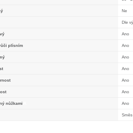
ný
Ne
Dle v
vý
Ano
ůči plísním
Ano
ný
Ano
st
Ano
rnost
Ano
ost
Ano
lný nůžkami
A
Ano
Směs 