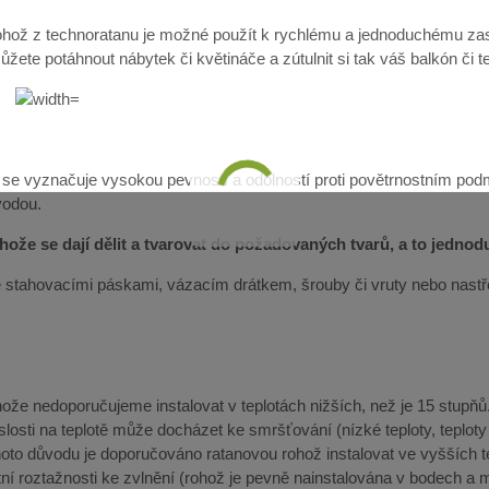
hož z technoratanu je možné použít k rychlému a jednoduchému zast
žete potáhnout nábytek či květináče a zútulnit si tak váš balkón či t
 se vyznačuje vysokou pevností a odolností proti povětrnostním pod
vodou.
ože se dají dělit a tvarovat do požadovaných tvarů, a to jedno
lze stahovacími páskami, vázacím drátkem, šrouby či vruty nebo nast
že nedoporučujeme instalovat v teplotách nižších, než je 15 stupňů. 
slosti na teplotě může docházet ke smršťování (nízké teploty, teplot
ohoto důvodu je doporučováno ratanovou rohož instalovat ve vyšších 
ní roztažnosti ke zvlnění (rohož je pevně nainstalována v bodech a m