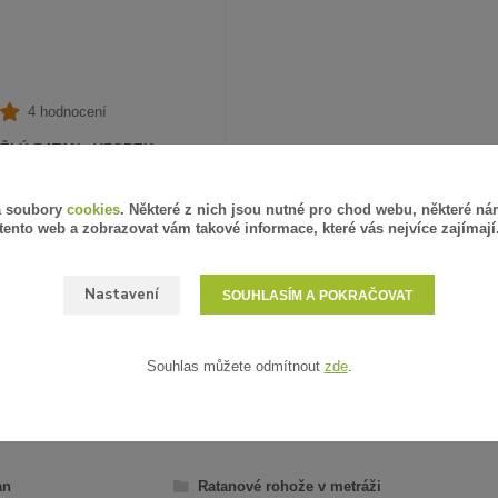
4 hodnocení
ĚLÝ RATAN - VZOREK
á soubory
cookies
. Některé z nich jsou nutné pro chod webu, některé ná
PH
SKLADEM
tento web a zobrazovat vám takové informace, které vás nejvíce zajímají
ZVOLIT VARIANTU
Nastavení
SOUHLASÍM A POKRAČOVAT
Souhlas můžete odmítnout
zde
.
AŘAZENO V KATEGORIÍCH
an
Ratanové rohože v metráži