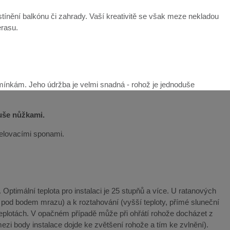
ínění balkónu či zahrady. Vaší kreativitě se však meze nekladou
erasu.
mínkám. Jeho údržba je velmi snadná - rohož je jednoduše
duše nůžkami.
řelovacími sponami.
Optimální teplota pro instalaci je 25 stupňů a více. U ratanových
y pod bodem mrazu) a k roztahování (vyšší teploty, přímé sluneční
teplotách. V opačném případě může při ohřátí rohože docházet z
ezi body instalace dojde ke zvětšení rohože a tím ke zvlnění).