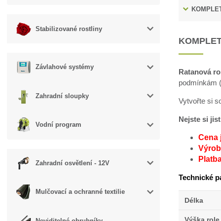
KOMPLET
Stabilizované rostliny
KOMPLET
Závlahové systémy
Ratanová ro
podmínkám (v
Zahradní sloupky
Vytvořte si 
Nejste si ji
Vodní program
Cena 
Výroba
Platb
Zahradní osvětlení - 12V
Technické p
Mulčovací a ochranné textilie
Délka
Výška role
Neviditelné obrubníky