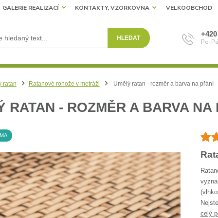
GALERIE REALIZACÍ
KONTAKTY, VZORKOVNA
VELKOOBCHOD
+420
HLEDAT
Po-Pá
 ratan
Ratanové rohože v metráži
Umělý ratan - rozměr a barva na přání
 RATAN - ROZMĚR A BARVA NA 
RMA
Rat
Ratan
vyzna
(vlhko
Nejste
celý p