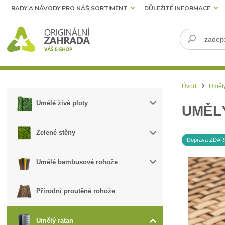
RADY A NÁVODY PRO NÁŠ SORTIMENT
DŮLEŽITÉ INFORMACE
Úvod
Umělý
Umělé živé ploty
UMĚLÝ
Zelené stěny
Doprava ZDA
Umělé bambusové rohože
Přírodní proutěné rohože
Umělý ratan