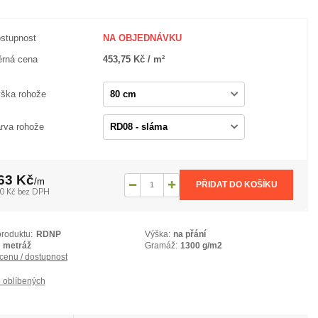
stupnost
NA OBJEDNÁVKU
rná cena
453,75 Kč / m²
ška rohože
rva rohože
63 Kč
/
m
PŘIDAT DO KOŠÍKU
0 Kč
bez DPH
produktu:
RDNP
Výška:
na přání
metráž
Gramáž:
1300 g/m2
 cenu / dostupnost
 oblíbených