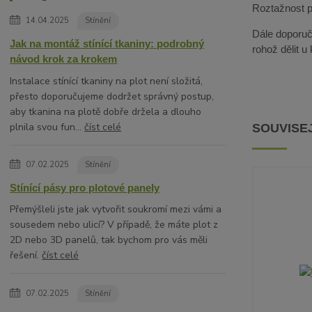
Roztažnost pa
14.04.2025
Stínění
Dále doporuču
Jak na montáž stínící tkaniny: podrobný
rohož dělit u
návod krok za krokem
Instalace stínící tkaniny na plot není složitá,
přesto doporučujeme dodržet správný postup,
aby tkanina na plotě dobře držela a dlouho
plnila svou fun...
číst celé
SOUVISEJ
07.02.2025
Stínění
Stínící pásy pro plotové panely
Přemýšleli jste jak vytvořit soukromí mezi vámi a
sousedem nebo ulicí? V případě, že máte plot z
2D nebo 3D panelů, tak bychom pro vás měli
řešení.
číst celé
07.02.2025
Stínění