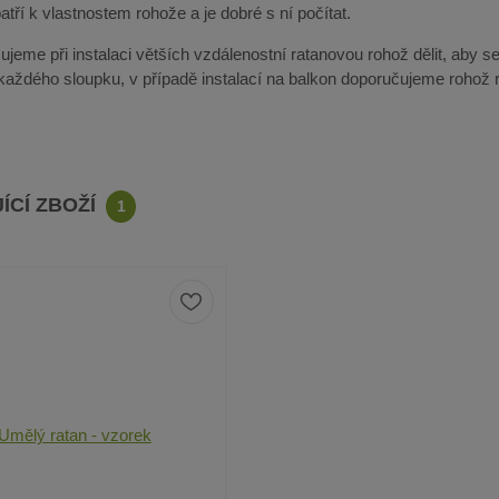
tří k vlastnostem rohože a je dobré s ní počítat.
jeme při instalaci větších vzdálenostní ratanovou rohož dělit, aby se
 každého sloupku, v případě instalací na balkon doporučujeme rohož r
ÍCÍ ZBOŽÍ
1