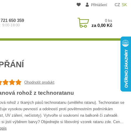
CZ
SK
Přihlášení
 721 650 359
0
ks
za
0,00 Kč
: 9:00-18:00
PŘÁNÍ
Ohodnotit produkt
anová rohož z technoratanu
ová rohož z tkaných pásů technoratanu (umělého ratanu). Technoratan se
čuje vysokou pevností a odolností proti povětrnostním podmínkám
st, UV záření, nečistoty). Vytvořte si soukromí na balkoně či zahradě.
 si jisti výběrem barvy? Objednejte si libovolný vzorek ratanu zde. Cen...
opis