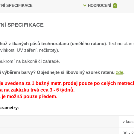
NÍ SPECIFIKACE
HODNOCENÍ
4
NÍ SPECIFIKACE
hož z tkaných pásů technoratanu (umělého ratanu).
Technoratan s
lhkost, UV záření, nečistoty).
soukromí na balkoně či zahradě.
sti výběrem barvy? Objednejte si libovolný vzorek ratanu
zde
.
je uvedena za 1 bežný metr, prodej pouze po celých metrec
 na zakázku trvá cca 3 - 6 týdnů.
a je možná pouze předem.
arametry:
v kus
30 - 