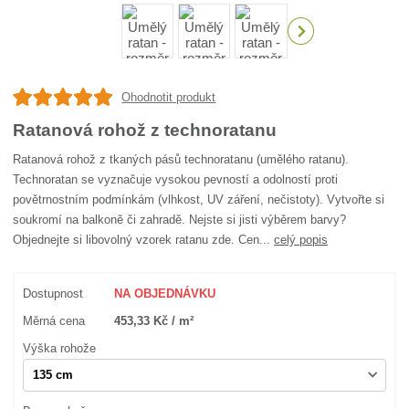
Ohodnotit produkt
Ratanová rohož z technoratanu
Ratanová rohož z tkaných pásů technoratanu (umělého ratanu).
Technoratan se vyznačuje vysokou pevností a odolností proti
povětrnostním podmínkám (vlhkost, UV záření, nečistoty). Vytvořte si
soukromí na balkoně či zahradě. Nejste si jisti výběrem barvy?
Objednejte si libovolný vzorek ratanu zde. Cen...
celý popis
Dostupnost
NA OBJEDNÁVKU
Měrná cena
453,33 Kč / m²
Výška rohože