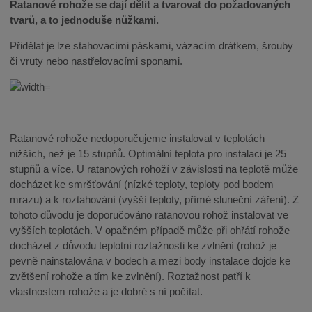
Ratanové rohože se dají dělit a tvarovat do požadovaných
tvarů, a to jednoduše nůžkami.
Přidělat je lze stahovacími páskami, vázacím drátkem, šrouby
či vruty nebo nastřelovacími sponami.
Ratanové rohože nedoporučujeme instalovat v teplotách
nižších, než je 15 stupňů. Optimální teplota pro instalaci je 25
stupňů a více. U ratanových rohoží v závislosti na teplotě může
docházet ke smršťování (nízké teploty, teploty pod bodem
mrazu) a k roztahování (vyšší teploty, přímé sluneční záření). Z
tohoto důvodu je doporučováno ratanovou rohož instalovat ve
vyšších teplotách. V opačném případě může při ohřátí rohože
docházet z důvodu teplotní roztažnosti ke zvlnění (rohož je
pevně nainstalována v bodech a mezi body instalace dojde ke
zvětšení rohože a tím ke zvlnění). Roztažnost patří k
vlastnostem rohože a je dobré s ní počítat.