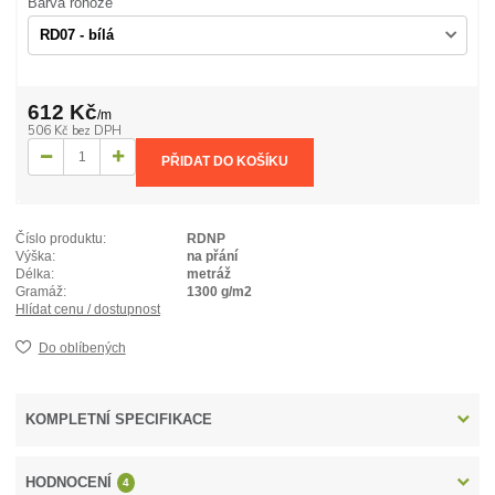
Barva rohože
612 Kč
/
m
506 Kč
bez DPH
PŘIDAT DO KOŠÍKU
Číslo produktu:
RDNP
Výška:
na přání
Délka:
metráž
Gramáž:
1300 g/m2
Hlídat cenu / dostupnost
Do oblíbených
KOMPLETNÍ SPECIFIKACE
HODNOCENÍ
4