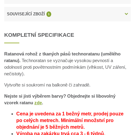
SOUVISEJÍCÍ ZBOŽÍ
1
KOMPLETNÍ SPECIFIKACE
Ratanová rohož z tkaných pásů technoratanu (umělého
ratanu).
Technoratan se vyznačuje vysokou pevností a
odolností proti povětrnostním podmínkám (vlhkost, UV záření,
nečistoty).
Vytvořte si soukromí na balkoně či zahradě.
Nejste si jisti výběrem barvy? Objednejte si libovolný
vzorek ratanu
zde
.
Cena je uvedena za 1 bežný metr, prodej pouze
po celých metrech.
Minimální množství pro
objednání je 5 běžných metrů.
Výroba na zakázku trvá cca 3 - 6 týdnů.