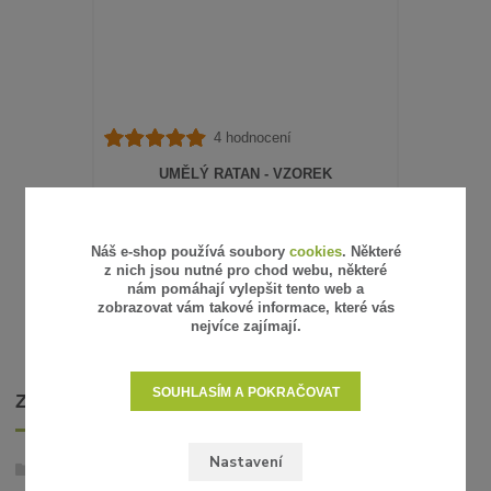
4 hodnocení
UMĚLÝ RATAN - VZOREK
15 Kč
/
ks
12 Kč
bez DPH
SKLADEM
Náš e-shop používá soubory
cookies
. Některé
z nich jsou nutné pro chod webu, některé
ZVOLIT VARIANTU
nám pomáhají vylepšit tento web a
zobrazovat vám takové informace, které vás
nejvíce zajímají.
SOUHLASÍM A POKRAČOVAT
ZBOŽÍ ZAŘAZENO V KATEGORIÍCH
Nastavení
Umělý ratan