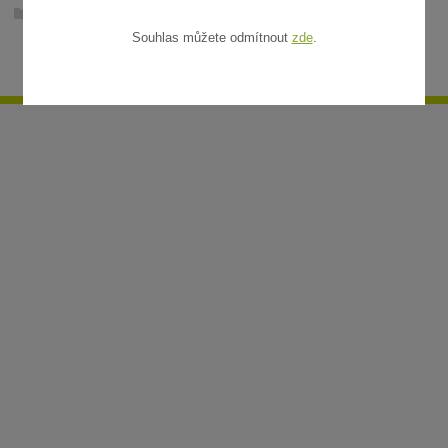
Ratanové rohože v metráži
Souhlas můžete odmítnout
zde
.