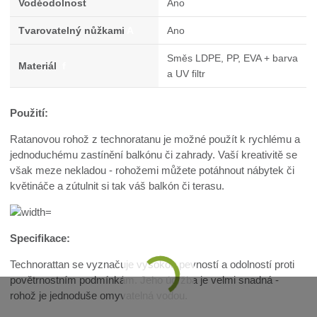
Voděodolnost
Ano
Tvarovatelný nůžkami
A
Ano
Směs LDPE, PP, EVA + barva
Materiál
f
a UV filtr
Použití:
Ratanovou rohož z technoratanu je možné použít k rychlému a
jednoduchému zastínění balkónu či zahrady. Vaší kreativitě se
však meze nekladou - rohožemi můžete potáhnout nábytek či
květináče a zútulnit si tak váš balkón či terasu.
Specifikace:
Technorattan se vyznačuje vysokou pevností a odolností proti
povětrnostním podmínkám. Jeho údržba je velmi snadná -
rohož je jednoduše omyvatelná vodou.