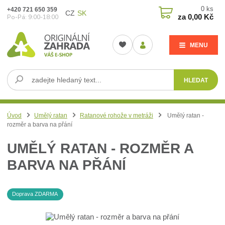
0
ks
+420 721 650 359
CZ
SK
za
0,00 Kč
Po-Pá: 9:00-18:00
MENU
HLEDAT
Úvod
Umělý ratan
Ratanové rohože v metráži
Umělý ratan -
rozměr a barva na přání
UMĚLÝ RATAN - ROZMĚR A
BARVA NA PŘÁNÍ
Doprava ZDARMA