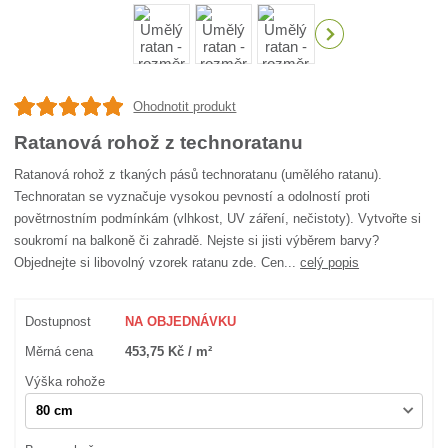
Ohodnotit produkt
Ratanová rohož z technoratanu
Ratanová rohož z tkaných pásů technoratanu (umělého ratanu).
Technoratan se vyznačuje vysokou pevností a odolností proti
povětrnostním podmínkám (vlhkost, UV záření, nečistoty). Vytvořte si
soukromí na balkoně či zahradě. Nejste si jisti výběrem barvy?
Objednejte si libovolný vzorek ratanu zde. Cen...
celý popis
Dostupnost
NA OBJEDNÁVKU
Měrná cena
453,75 Kč / m²
Výška rohože