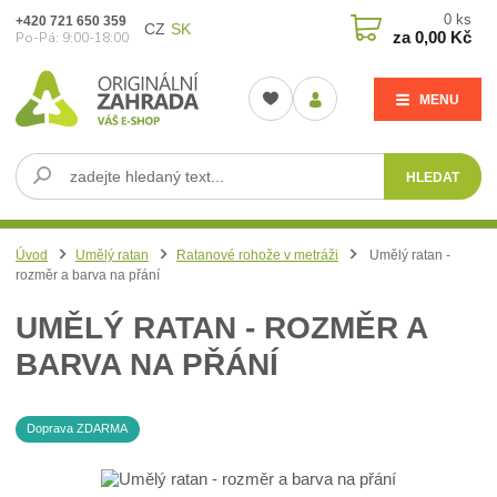
0
ks
+420 721 650 359
CZ
SK
za
0,00 Kč
Po-Pá: 9:00-18:00
MENU
HLEDAT
Úvod
Umělý ratan
Ratanové rohože v metráži
Umělý ratan -
rozměr a barva na přání
UMĚLÝ RATAN - ROZMĚR A
BARVA NA PŘÁNÍ
Doprava ZDARMA