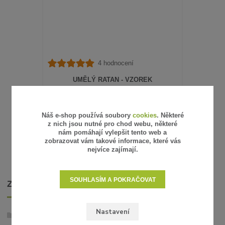
4 hodnocení
UMĚLÝ RATAN - VZOREK
15 Kč
/
ks
12 Kč
bez DPH
SKLADEM
Náš e-shop používá soubory
cookies
. Některé
z nich jsou nutné pro chod webu, některé
ZVOLIT VARIANTU
nám pomáhají vylepšit tento web a
zobrazovat vám takové informace, které vás
nejvíce zajímají.
SOUHLASÍM A POKRAČOVAT
ZBOŽÍ ZAŘAZENO V KATEGORIÍCH
Nastavení
Umělý ratan