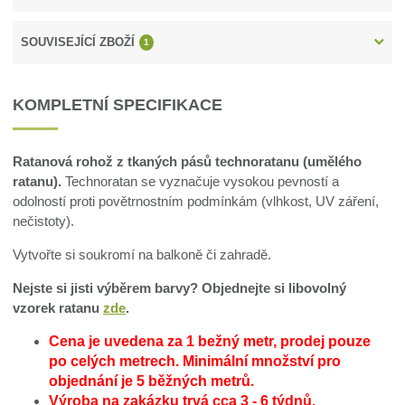
SOUVISEJÍCÍ ZBOŽÍ
1
KOMPLETNÍ SPECIFIKACE
Ratanová rohož z tkaných pásů technoratanu (umělého
ratanu).
Technoratan se vyznačuje vysokou pevností a
odolností proti povětrnostním podmínkám (vlhkost, UV záření,
nečistoty).
Vytvořte si soukromí na balkoně či zahradě.
Nejste si jisti výběrem barvy? Objednejte si libovolný
vzorek ratanu
zde
.
Cena je uvedena za 1 bežný metr, prodej pouze
po celých metrech.
Minimální množství pro
objednání je 5 běžných metrů.
Výroba na zakázku trvá cca 3 - 6 týdnů.