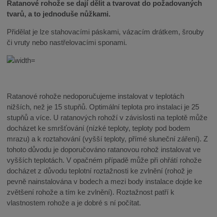
Ratanové rohože se dají dělit a tvarovat do požadovaných
tvarů, a to jednoduše nůžkami.
Přidělat je lze stahovacími páskami, vázacím drátkem, šrouby
či vruty nebo nastřelovacími sponami.
Ratanové rohože nedoporučujeme instalovat v teplotách
nižších, než je 15 stupňů. Optimální teplota pro instalaci je 25
stupňů a více. U ratanových rohoží v závislosti na teplotě může
docházet ke smršťování (nízké teploty, teploty pod bodem
mrazu) a k roztahování (vyšší teploty, přímé sluneční záření). Z
tohoto důvodu je doporučováno ratanovou rohož instalovat ve
vyšších teplotách. V opačném případě může při ohřátí rohože
docházet z důvodu teplotní roztažnosti ke zvlnění (rohož je
pevně nainstalována v bodech a mezi body instalace dojde ke
zvětšení rohože a tím ke zvlnění). Roztažnost patří k
vlastnostem rohože a je dobré s ní počítat.