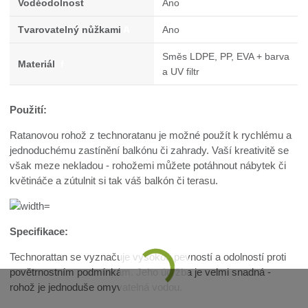
Voděodolnost
Ano
Tvarovatelný nůžkami
A
Ano
Směs LDPE, PP, EVA + barva
Materiál
f
a UV filtr
Použití:
Ratanovou rohož z technoratanu je možné použít k rychlému a
jednoduchému zastínění balkónu či zahrady. Vaší kreativitě se
však meze nekladou - rohožemi můžete potáhnout nábytek či
květináče a zútulnit si tak váš balkón či terasu.
Specifikace:
Technorattan se vyznačuje vysokou pevností a odolností proti
povětrnostním podmínkám. Jeho údržba je velmi snadná -
rohož je jednoduše omyvatelná vodou.