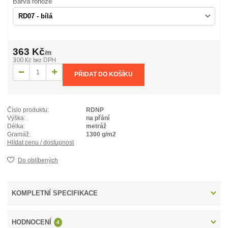
Barva rohože
363 Kč
/
m
300 Kč
bez DPH
PŘIDAT DO KOŠÍKU
Číslo produktu:
RDNP
Výška:
na přání
Délka:
metráž
Gramáž:
1300 g/m2
Hlídat cenu / dostupnost
Do oblíbených
KOMPLETNÍ SPECIFIKACE
HODNOCENÍ
4