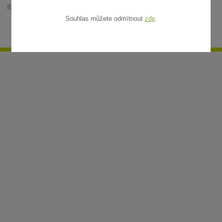
Ratanové rohože v metráži
Souhlas můžete odmítnout
zde
.