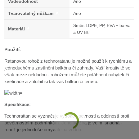
Voděodolnost
Ano
Tvarovatelný nůžkami
A
Ano
Směs LDPE, PP, EVA + barva
Materiál
f
a UV filtr
Použití:
Ratanovou rohož z technoratanu je možné použít k rychlému a
jednoduchému zastínění balkónu či zahrady. Vaší kreativitě se
však meze nekladou - rohožemi můžete potáhnout nábytek či
květináče a zútulnit si tak váš balkón či terasu.
Specifikace:
Technorattan se vyznačuje vysokou pevností a odolností proti
povětrnostním podmínkám. Jeho údržba je velmi snadná -
rohož je jednoduše omyvatelná vodou.