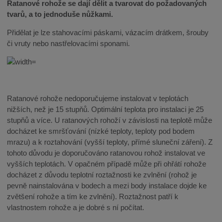
Ratanové rohože se dají dělit a tvarovat do požadovaných
tvarů, a to jednoduše nůžkami.
Přidělat je lze stahovacími páskami, vázacím drátkem, šrouby
či vruty nebo nastřelovacími sponami.
Ratanové rohože nedoporučujeme instalovat v teplotách
nižších, než je 15 stupňů. Optimální teplota pro instalaci je 25
stupňů a více. U ratanových rohoží v závislosti na teplotě může
docházet ke smršťování (nízké teploty, teploty pod bodem
mrazu) a k roztahování (vyšší teploty, přímé sluneční záření). Z
tohoto důvodu je doporučováno ratanovou rohož instalovat ve
vyšších teplotách. V opačném případě může při ohřátí rohože
docházet z důvodu teplotní roztažnosti ke zvlnění (rohož je
pevně nainstalována v bodech a mezi body instalace dojde ke
zvětšení rohože a tím ke zvlnění). Roztažnost patří k
vlastnostem rohože a je dobré s ní počítat.