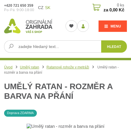
0
ks
+420 721 650 359
CZ
SK
za
0,00 Kč
Po-Pá: 9:00-18:00
MENU
HLEDAT
Úvod
Umělý ratan
Ratanové rohože v metráži
Umělý ratan -
rozměr a barva na přání
UMĚLÝ RATAN - ROZMĚR A
BARVA NA PŘÁNÍ
Doprava ZDARMA