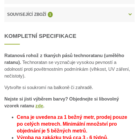
SOUVISEJÍCÍ ZBOŽÍ
1
KOMPLETNÍ SPECIFIKACE
Ratanová rohož z tkaných pásů technoratanu (umělého
ratanu).
Technoratan se vyznačuje vysokou pevností a
odolností proti povětrnostním podmínkám (vlhkost, UV záření,
nečistoty).
Vytvořte si soukromí na balkoně či zahradě.
Nejste si jisti výběrem barvy? Objednejte si libovolný
vzorek ratanu
zde
.
Cena je uvedena za 1 bežný metr, prodej pouze
po celých metrech.
Minimální množství pro
objednání je 5 běžných metrů.
Výroba na zakázku trvá cca 3 - 6 týdnů.