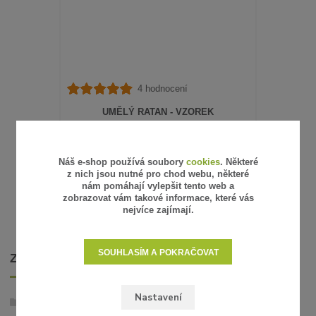
4 hodnocení
UMĚLÝ RATAN - VZOREK
15 Kč
/
ks
12 Kč
bez DPH
SKLADEM
Náš e-shop používá soubory
cookies
. Některé
z nich jsou nutné pro chod webu, některé
ZVOLIT VARIANTU
nám pomáhají vylepšit tento web a
zobrazovat vám takové informace, které vás
nejvíce zajímají.
SOUHLASÍM A POKRAČOVAT
ZBOŽÍ ZAŘAZENO V KATEGORIÍCH
Nastavení
Umělý ratan