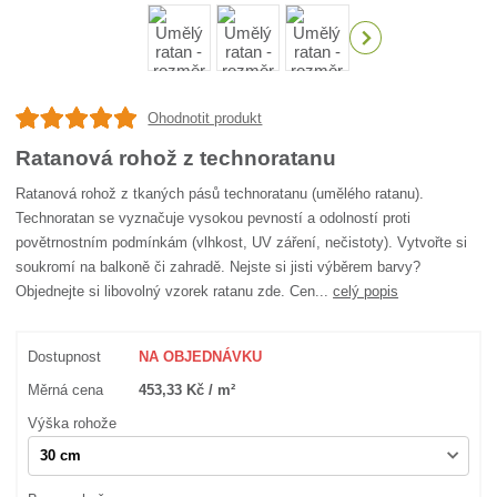
Ohodnotit produkt
Ratanová rohož z technoratanu
Ratanová rohož z tkaných pásů technoratanu (umělého ratanu).
Technoratan se vyznačuje vysokou pevností a odolností proti
povětrnostním podmínkám (vlhkost, UV záření, nečistoty). Vytvořte si
soukromí na balkoně či zahradě. Nejste si jisti výběrem barvy?
Objednejte si libovolný vzorek ratanu zde. Cen...
celý popis
Dostupnost
NA OBJEDNÁVKU
Měrná cena
453,33 Kč / m²
Výška rohože