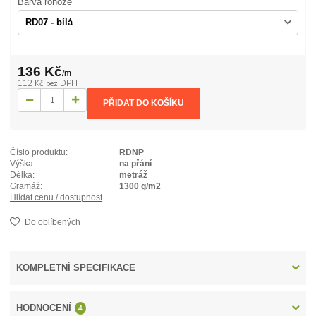
Barva rohože
136 Kč
/
m
112 Kč
bez DPH
PŘIDAT DO KOŠÍKU
Číslo produktu:
RDNP
Výška:
na přání
Délka:
metráž
Gramáž:
1300 g/m2
Hlídat cenu / dostupnost
Do oblíbených
KOMPLETNÍ SPECIFIKACE
HODNOCENÍ
4