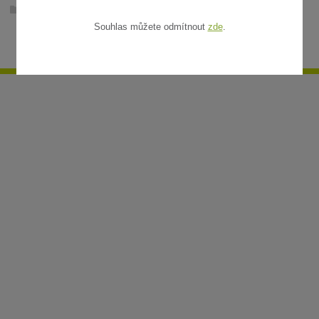
Ratanové rohože v metráži
Souhlas můžete odmítnout
zde
.