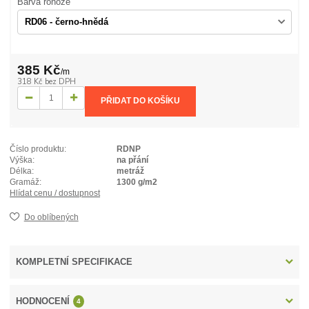
Barva rohože
385 Kč
/
m
318 Kč
bez DPH
PŘIDAT DO KOŠÍKU
Číslo produktu:
RDNP
Výška:
na přání
Délka:
metráž
Gramáž:
1300 g/m2
Hlídat cenu / dostupnost
Do oblíbených
KOMPLETNÍ SPECIFIKACE
HODNOCENÍ
4