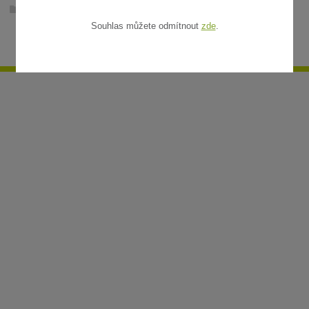
Ratanové rohože v metráži
Souhlas můžete odmítnout
zde
.