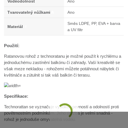
Voděodolnost
Ano
Tvarovatelný nůžkami
A
Ano
Směs LDPE, PP, EVA + barva
Materiál
f
a UV filtr
Použití:
Ratanovou rohož z technoratanu je možné použít k rychlému a
jednoduchému zastínění balkónu či zahrady. Vaší kreativitě se
však meze nekladou - rohožemi můžete potáhnout nábytek či
květináče a zútulnit si tak váš balkón či terasu.
Specifikace:
Technorattan se vyznačuje vysokou pevností a odolností proti
povětrnostním podmínkám. Jeho údržba je velmi snadná -
rohož je jednoduše omyvatelná vodou.