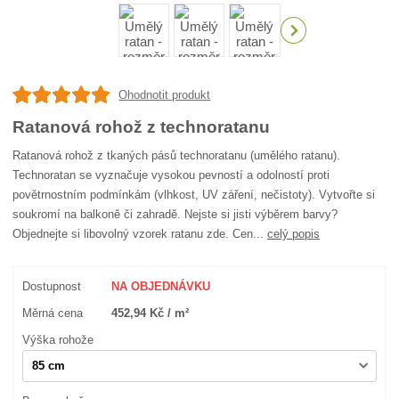
Ohodnotit produkt
Ratanová rohož z technoratanu
Ratanová rohož z tkaných pásů technoratanu (umělého ratanu).
Technoratan se vyznačuje vysokou pevností a odolností proti
povětrnostním podmínkám (vlhkost, UV záření, nečistoty). Vytvořte si
soukromí na balkoně či zahradě. Nejste si jisti výběrem barvy?
Objednejte si libovolný vzorek ratanu zde. Cen...
celý popis
Dostupnost
NA OBJEDNÁVKU
Měrná cena
452,94 Kč / m²
Výška rohože