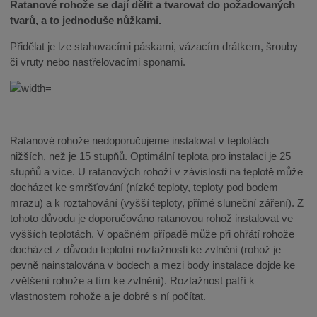
Ratanové rohože se dají dělit a tvarovat do požadovaných
tvarů, a to jednoduše nůžkami.
Přidělat je lze stahovacími páskami, vázacím drátkem, šrouby
či vruty nebo nastřelovacími sponami.
Ratanové rohože nedoporučujeme instalovat v teplotách
nižších, než je 15 stupňů. Optimální teplota pro instalaci je 25
stupňů a více. U ratanových rohoží v závislosti na teplotě může
docházet ke smršťování (nízké teploty, teploty pod bodem
mrazu) a k roztahování (vyšší teploty, přímé sluneční záření). Z
tohoto důvodu je doporučováno ratanovou rohož instalovat ve
vyšších teplotách. V opačném případě může při ohřátí rohože
docházet z důvodu teplotní roztažnosti ke zvlnění (rohož je
pevně nainstalována v bodech a mezi body instalace dojde ke
zvětšení rohože a tím ke zvlnění). Roztažnost patří k
vlastnostem rohože a je dobré s ní počítat.