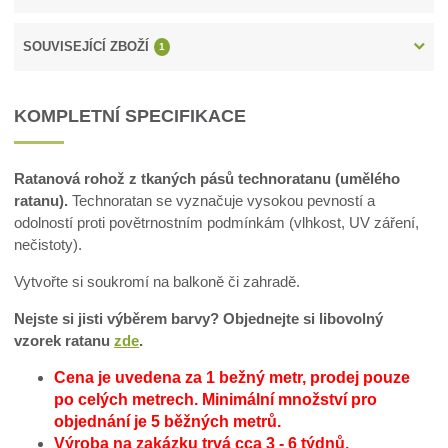
SOUVISEJÍCÍ ZBOŽÍ
1
KOMPLETNÍ SPECIFIKACE
Ratanová rohož z tkaných pásů technoratanu (umělého
ratanu).
Technoratan se vyznačuje vysokou pevností a
odolností proti povětrnostním podmínkám (vlhkost, UV záření,
nečistoty).
Vytvořte si soukromí na balkoně či zahradě.
Nejste si jisti výběrem barvy? Objednejte si libovolný
vzorek ratanu
zde
.
Cena je uvedena za 1 bežný metr, prodej pouze
po celých metrech.
Minimální množství pro
objednání je 5 běžných metrů.
Výroba na zakázku trvá cca 3 - 6 týdnů.