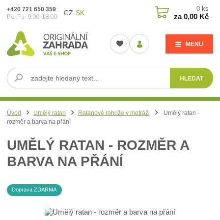
0
ks
+420 721 650 359
CZ
SK
za
0,00 Kč
Po-Pá: 9:00-18:00
MENU
HLEDAT
Úvod
Umělý ratan
Ratanové rohože v metráži
Umělý ratan -
rozměr a barva na přání
UMĚLÝ RATAN - ROZMĚR A
BARVA NA PŘÁNÍ
Doprava ZDARMA