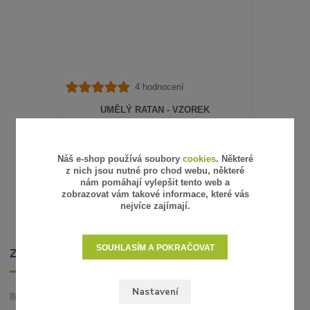
4 hodnocení
UMĚLÝ RATAN - VZOREK
15 Kč
/
ks
12 Kč
bez DPH
SKLADEM
Náš e-shop používá soubory
cookies
. Některé
z nich jsou nutné pro chod webu, některé
ZVOLIT VARIANTU
nám pomáhají vylepšit tento web a
zobrazovat vám takové informace, které vás
nejvíce zajímají.
SOUHLASÍM A POKRAČOVAT
ZBOŽÍ ZAŘAZENO V KATEGORIÍCH
Nastavení
Umělý ratan