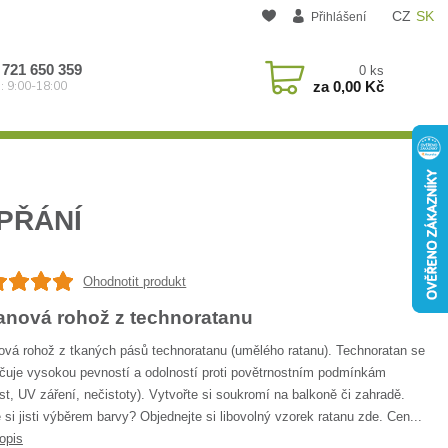
CZ
SK
Přihlášení
 721 650 359
0
ks
za
0,00 Kč
: 9:00-18:00
PŘÁNÍ
Ohodnotit produkt
anová rohož z technoratanu
ová rohož z tkaných pásů technoratanu (umělého ratanu). Technoratan se
čuje vysokou pevností a odolností proti povětrnostním podmínkám
st, UV záření, nečistoty). Vytvořte si soukromí na balkoně či zahradě.
 si jisti výběrem barvy? Objednejte si libovolný vzorek ratanu zde. Cen...
opis