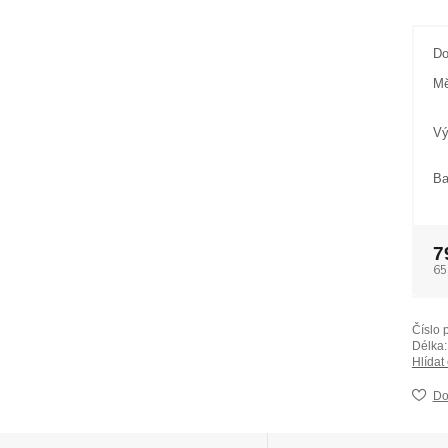
Do
Mě
Vý
Ba
7
65
Číslo 
Délka:
Hlídat
Do