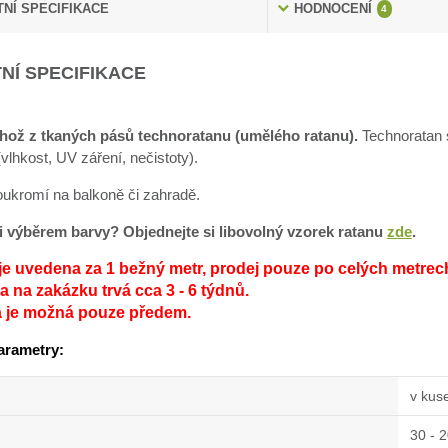
NÍ SPECIFIKACE
HODNOCENÍ
4
NÍ SPECIFIKACE
hož z tkaných pásů technoratanu (umělého ratanu).
Technoratan s
lhkost, UV záření, nečistoty).
soukromí na balkoně či zahradě.
sti výběrem barvy? Objednejte si libovolný vzorek ratanu
zde
.
je uvedena za 1 bežný metr, prodej pouze po celých metrec
 na zakázku trvá cca 3 - 6 týdnů.
a je možná pouze předem.
arametry:
v kus
30 - 