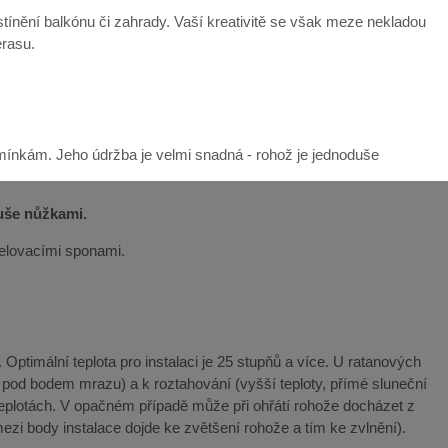
ínění balkónu či zahrady. Vaší kreativitě se však meze nekladou
erasu.
mínkám. Jeho údržba je velmi snadná - rohož je jednoduše
duše nůžkami.
řelovacími sponami.
Optimální teplota pro instalaci je 25 stupňů a více. U ratanových
y pod bodem mrazu) a k roztahování (vyšší teploty, přímé sluneční
teplotách. V opačném případě může při ohřátí rohože docházet z
ezi body instalace dojde ke zvětšení rohože a tím ke zvlnění).