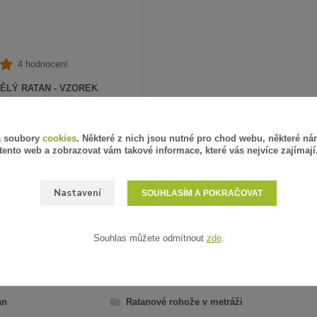
4 hodnocení
ĚLÝ RATAN - VZOREK
PH
SKLADEM
á soubory
cookies
. Některé z nich jsou nutné pro chod webu, některé ná
tento web a zobrazovat vám takové informace, které vás nejvíce zajímají
ZVOLIT VARIANTU
Nastavení
SOUHLASÍM A POKRAČOVAT
Souhlas můžete odmítnout
zde
.
AŘAZENO V KATEGORIÍCH
an
Ratanové rohože v metráži