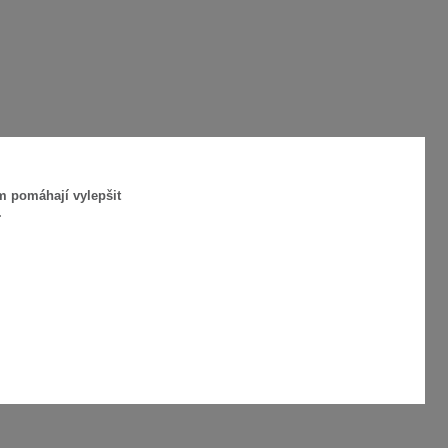
m pomáhají vylepšit
.