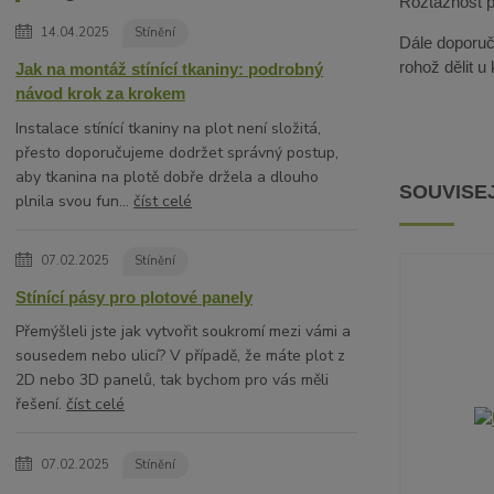
Roztažnost pa
14.04.2025
Stínění
Dále doporuču
rohož dělit u
Jak na montáž stínící tkaniny: podrobný
návod krok za krokem
Instalace stínící tkaniny na plot není složitá,
přesto doporučujeme dodržet správný postup,
aby tkanina na plotě dobře držela a dlouho
SOUVISEJ
plnila svou fun...
číst celé
07.02.2025
Stínění
Stínící pásy pro plotové panely
Přemýšleli jste jak vytvořit soukromí mezi vámi a
sousedem nebo ulicí? V případě, že máte plot z
2D nebo 3D panelů, tak bychom pro vás měli
řešení.
číst celé
07.02.2025
Stínění