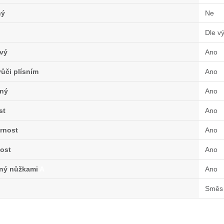
ný
Ne
Dle v
vý
Ano
ůči plísním
Ano
ný
Ano
st
Ano
rnost
Ano
ost
Ano
lný nůžkami
A
Ano
Směs 