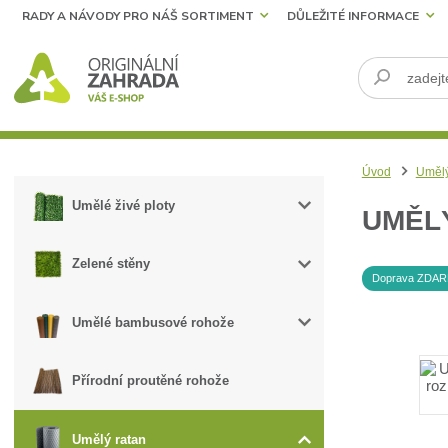
RADY A NÁVODY PRO NÁŠ SORTIMENT
DŮLEŽITÉ INFORMACE
Úvod
Umělý
Umělé živé ploty
UMĚLÝ
Zelené stěny
Doprava ZDA
Umělé bambusové rohože
Přírodní proutěné rohože
Umělý ratan