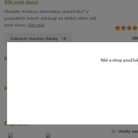
Sítě proti slunci
Hledáte vhodnou alternativu slunečníku? V
posledních letech získávají na oblibě stínící sítě
proti slunci.
číst celé
Zobrazit všechny články
UM
15 Kč
/
ks
12 Kč
bez D
Recenze zákazníků
Náš e-shop použív
Rychlé online platby
ZBOŽÍ Z
Dopravci
Umělý rat