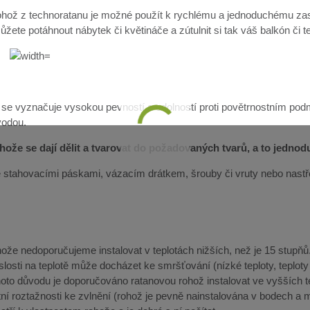
hož z technoratanu je možné použít k rychlému a jednoduchému zast
žete potáhnout nábytek či květináče a zútulnit si tak váš balkón či t
 se vyznačuje vysokou pevností a odolností proti povětrnostním pod
vodou.
ože se dají dělit a tvarovat do požadovaných tvarů, a to jedno
lze stahovacími páskami, vázacím drátkem, šrouby či vruty nebo nast
že nedoporučujeme instalovat v teplotách nižších, než je 15 stupňů. 
slosti na teplotě může docházet ke smršťování (nízké teploty, teplot
ohoto důvodu je doporučováno ratanovou rohož instalovat ve vyšších 
ní roztažnosti ke zvlnění (rohož je pevně nainstalována v bodech a m