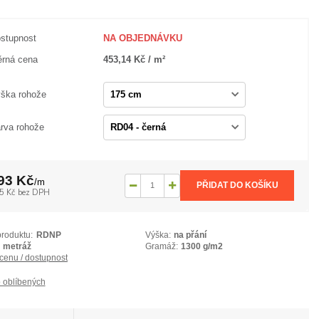
stupnost
NA OBJEDNÁVKU
rná cena
453,14 Kč / m²
ška rohože
rva rohože
93 Kč
/
m
PŘIDAT DO KOŠÍKU
5 Kč
bez DPH
produktu:
RDNP
Výška:
na přání
metráž
Gramáž:
1300 g/m2
 cenu / dostupnost
 oblíbených