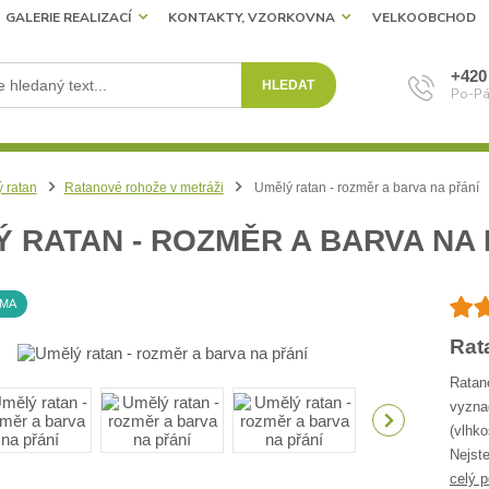
GALERIE REALIZACÍ
KONTAKTY, VZORKOVNA
VELKOOBCHOD
+420
HLEDAT
Po-Pá
 ratan
Ratanové rohože v metráži
Umělý ratan - rozměr a barva na přání
 RATAN - ROZMĚR A BARVA NA 
RMA
Rat
Ratan
vyzna
(vlhko
Nejste
celý p