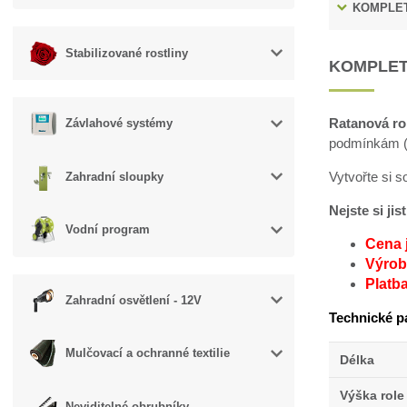
KOMPLET
Stabilizované rostliny
KOMPLET
Ratanová ro
Závlahové systémy
podmínkám (v
Vytvořte si 
Zahradní sloupky
Nejste si ji
Vodní program
Cena 
Výroba
Platb
Zahradní osvětlení - 12V
Technické p
Mulčovací a ochranné textilie
Délka
Výška role
Neviditelné obrubníky