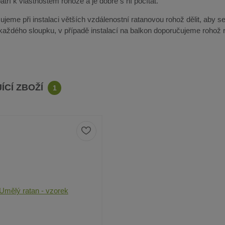
tří k vlastnostem rohože a je dobré s ní počítat.
jeme při instalaci větších vzdálenostní ratanovou rohož dělit, aby se
 každého sloupku, v případě instalací na balkon doporučujeme rohož r
ÍCÍ ZBOŽÍ
1