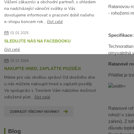
Vážení zákazníci a obchodní partneři, s ohledem
Ratanovou ro
na nadcházející vánoční svátky si Vás
- rohožemi mů
dovolujeme informovat o pracovní době našeho
e-shopu koncem rok...
číst celé
01.01.2025
Specifikace:
SLEDUJTE NÁS NA FACEBOOKU
Technorattan
číst celé
omyvatelná 
15.11.2024
Ratanové roh
NAKUPTE HNED, ZAPLAŤTE POZDĚJI
Přidělat je 
Máme pro vás skvělou zprávu! Od dnešního dne
u nás můžete nakoupit hned a zaplatit později.
Ve spolupráci s Twistem Vám nabízíme možnost
odložené plat...
číst celé
Ratanové roho
ZOBRAZIT VŠECHNY NOVINKY
rohoží v závi
záření). Z t
důvodu teplot
Blog