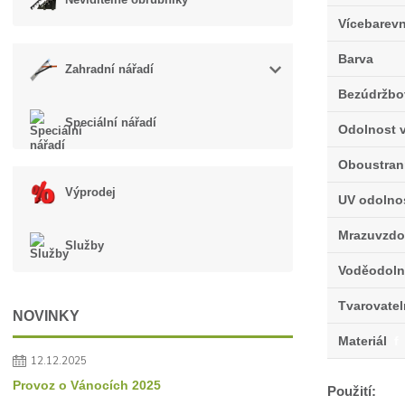
Vícebarev
Barva
Zahradní nářadí
Bezúdržbo
Speciální nářadí
Odolnost v
Oboustran
Výprodej
UV odolno
Mrazuvzdo
Služby
Voděodoln
Tvarovate
NOVINKY
Materiál
f
12.12.2025
Provoz o Vánocích 2025
Použití: