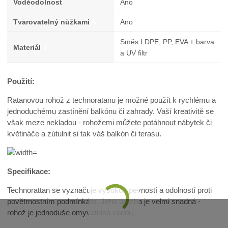
Voděodolnost
Ano
Tvarovatelný nůžkami
A
Ano
Směs LDPE, PP, EVA + barva
Materiál
f
a UV filtr
Použití:
Ratanovou rohož z technoratanu je možné použít k rychlému a
jednoduchému zastínění balkónu či zahrady. Vaší kreativitě se
však meze nekladou - rohožemi můžete potáhnout nábytek či
květináče a zútulnit si tak váš balkón či terasu.
Specifikace:
Technorattan se vyznačuje vysokou pevností a odolností proti
povětrnostním podmínkám. Jeho údržba je velmi snadná -
rohož je jednoduše omyvatelná vodou.