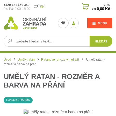
0
ks
+420 721 650 359
CZ
SK
za
0,00 Kč
Po-Pá: 9:00-18:00
MENU
HLEDAT
Úvod
Umělý ratan
Ratanové rohože v metráži
Umělý ratan -
rozměr a barva na přání
UMĚLÝ RATAN - ROZMĚR A
BARVA NA PŘÁNÍ
Doprava ZDARMA