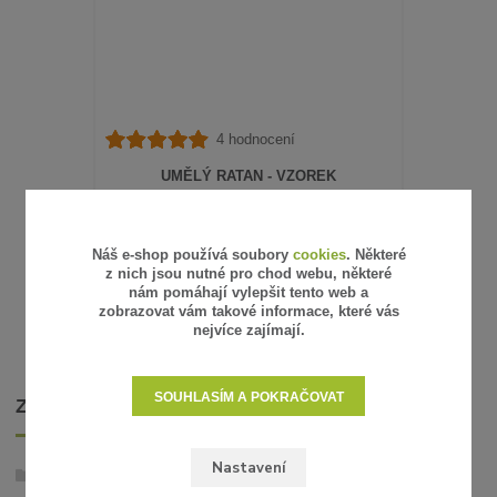
4 hodnocení
UMĚLÝ RATAN - VZOREK
15 Kč
/
ks
12 Kč
bez DPH
SKLADEM
Náš e-shop používá soubory
cookies
. Některé
z nich jsou nutné pro chod webu, některé
ZVOLIT VARIANTU
nám pomáhají vylepšit tento web a
zobrazovat vám takové informace, které vás
nejvíce zajímají.
SOUHLASÍM A POKRAČOVAT
ZBOŽÍ ZAŘAZENO V KATEGORIÍCH
Nastavení
Umělý ratan