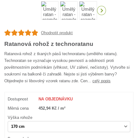
Ohodnotit produkt
Ratanová rohož z technoratanu
Ratanová rohož z tkaných pásů technoratanu (umělého ratanu).
Technoratan se vyznačuje vysokou pevností a odolností proti
povětrnostním podmínkám (vlhkost, UV záření, nečistoty). Vytvořte si
soukromí na balkoně či zahradě. Nejste si jisti výběrem barvy?
Objednejte si libovolný vzorek ratanu zde. Cen...
celý popis
Dostupnost
NA OBJEDNÁVKU
Měrná cena
452,94 Kč / m²
Výška rohože