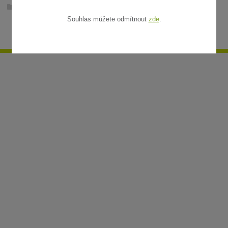
Ratanové rohože v metráži
Souhlas můžete odmítnout
zde
.