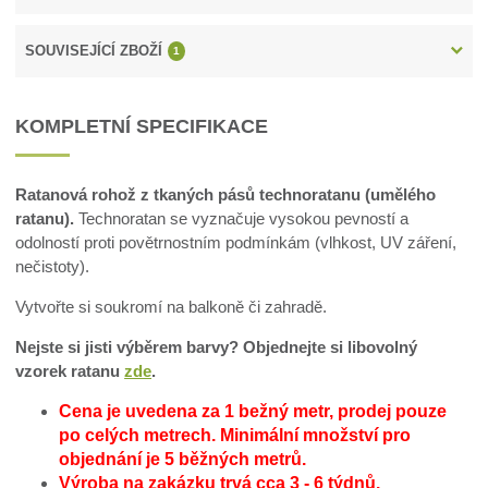
SOUVISEJÍCÍ ZBOŽÍ
1
KOMPLETNÍ SPECIFIKACE
Ratanová rohož z tkaných pásů technoratanu (umělého
ratanu).
Technoratan se vyznačuje vysokou pevností a
odolností proti povětrnostním podmínkám (vlhkost, UV záření,
nečistoty).
Vytvořte si soukromí na balkoně či zahradě.
Nejste si jisti výběrem barvy? Objednejte si libovolný
vzorek ratanu
zde
.
Cena je uvedena za 1 bežný metr, prodej pouze
po celých metrech.
Minimální množství pro
objednání je 5 běžných metrů.
Výroba na zakázku trvá cca 3 - 6 týdnů.