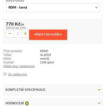
Barva rohože
770 Kč
/
m
636 Kč
bez DPH
PŘIDAT DO KOŠÍKU
Číslo produktu:
RDNP
Výška:
na přání
Délka:
metráž
Gramáž:
1300 g/m2
Hlídat cenu / dostupnost
Do oblíbených
KOMPLETNÍ SPECIFIKACE
HODNOCENÍ
4