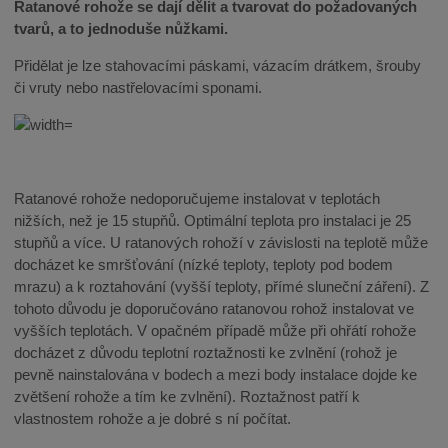
Ratanové rohože se dají dělit a tvarovat do požadovaných
tvarů, a to jednoduše nůžkami.
Přidělat je lze stahovacími páskami, vázacím drátkem, šrouby
či vruty nebo nastřelovacími sponami.
Ratanové rohože nedoporučujeme instalovat v teplotách
nižších, než je 15 stupňů. Optimální teplota pro instalaci je 25
stupňů a více. U ratanových rohoží v závislosti na teplotě může
docházet ke smršťování (nízké teploty, teploty pod bodem
mrazu) a k roztahování (vyšší teploty, přímé sluneční záření). Z
tohoto důvodu je doporučováno ratanovou rohož instalovat ve
vyšších teplotách. V opačném případě může při ohřátí rohože
docházet z důvodu teplotní roztažnosti ke zvlnění (rohož je
pevně nainstalována v bodech a mezi body instalace dojde ke
zvětšení rohože a tím ke zvlnění). Roztažnost patří k
vlastnostem rohože a je dobré s ní počítat.