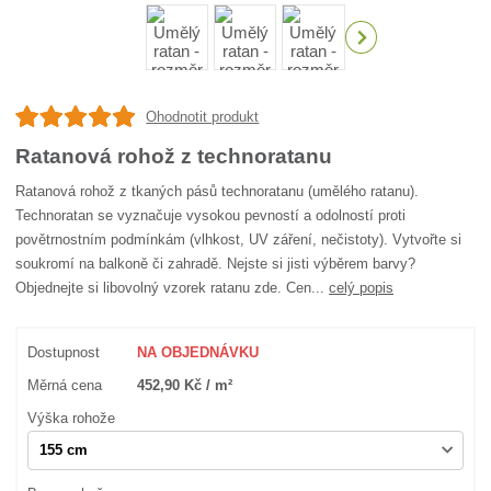
Ohodnotit produkt
Ratanová rohož z technoratanu
Ratanová rohož z tkaných pásů technoratanu (umělého ratanu).
Technoratan se vyznačuje vysokou pevností a odolností proti
povětrnostním podmínkám (vlhkost, UV záření, nečistoty). Vytvořte si
soukromí na balkoně či zahradě. Nejste si jisti výběrem barvy?
Objednejte si libovolný vzorek ratanu zde. Cen...
celý popis
Dostupnost
NA OBJEDNÁVKU
Měrná cena
452,90 Kč / m²
Výška rohože