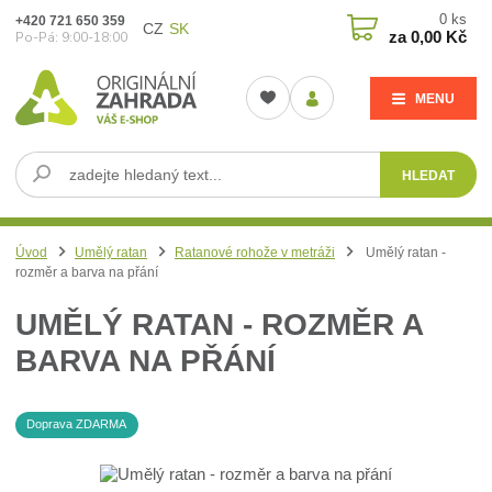
0
ks
+420 721 650 359
CZ
SK
za
0,00 Kč
Po-Pá: 9:00-18:00
MENU
HLEDAT
Úvod
Umělý ratan
Ratanové rohože v metráži
Umělý ratan -
rozměr a barva na přání
UMĚLÝ RATAN - ROZMĚR A
BARVA NA PŘÁNÍ
Doprava ZDARMA