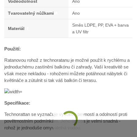
Voděodolnost
Ano
Tvarovatelný nůžkami
A
Ano
Směs LDPE, PP, EVA + barva
Materiál
f
a UV filtr
Použití:
Ratanovou rohož z technoratanu je možné použít k rychlému a
jednoduchému zastínění balkónu či zahrady. Vaší kreativitě se
však meze nekladou - rohožemi můžete potáhnout nábytek či
květináče a zútulnit si tak váš balkón či terasu.
Specifikace:
Technorattan se vyznačuje vysokou pevností a odolností proti
povětrnostním podmínkám. Jeho údržba je velmi snadná -
rohož je jednoduše omyvatelná vodou.