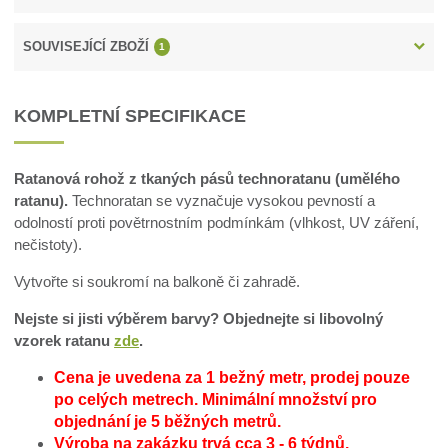
SOUVISEJÍCÍ ZBOŽÍ
1
KOMPLETNÍ SPECIFIKACE
Ratanová rohož z tkaných pásů technoratanu (umělého
ratanu).
Technoratan se vyznačuje vysokou pevností a
odolností proti povětrnostním podmínkám (vlhkost, UV záření,
nečistoty).
Vytvořte si soukromí na balkoně či zahradě.
Nejste si jisti výběrem barvy? Objednejte si libovolný
vzorek ratanu
zde
.
Cena je uvedena za 1 bežný metr, prodej pouze
po celých metrech.
Minimální množství pro
objednání je 5 běžných metrů.
Výroba na zakázku trvá cca 3 - 6 týdnů.