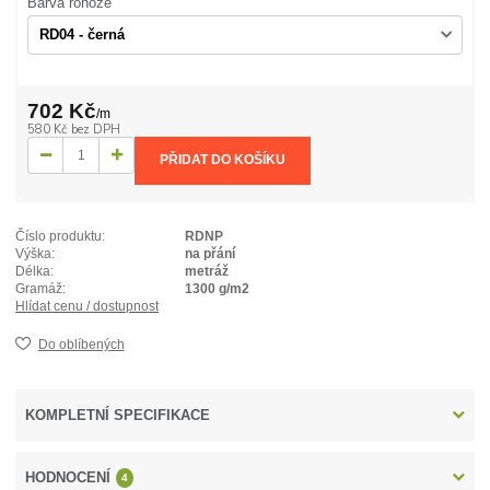
Barva rohože
702 Kč
/
m
580 Kč
bez DPH
PŘIDAT DO KOŠÍKU
Číslo produktu:
RDNP
Výška:
na přání
Délka:
metráž
Gramáž:
1300 g/m2
Hlídat cenu / dostupnost
Do oblíbených
KOMPLETNÍ SPECIFIKACE
HODNOCENÍ
4