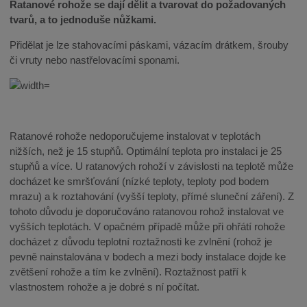
Ratanové rohože se dají dělit a tvarovat do požadovaných
tvarů, a to jednoduše nůžkami.
Přidělat je lze stahovacími páskami, vázacím drátkem, šrouby
či vruty nebo nastřelovacími sponami.
Ratanové rohože nedoporučujeme instalovat v teplotách
nižších, než je 15 stupňů. Optimální teplota pro instalaci je 25
stupňů a více. U ratanových rohoží v závislosti na teplotě může
docházet ke smršťování (nízké teploty, teploty pod bodem
mrazu) a k roztahování (vyšší teploty, přímé sluneční záření). Z
tohoto důvodu je doporučováno ratanovou rohož instalovat ve
vyšších teplotách. V opačném případě může při ohřátí rohože
docházet z důvodu teplotní roztažnosti ke zvlnění (rohož je
pevně nainstalována v bodech a mezi body instalace dojde ke
zvětšení rohože a tím ke zvlnění). Roztažnost patří k
vlastnostem rohože a je dobré s ní počítat.