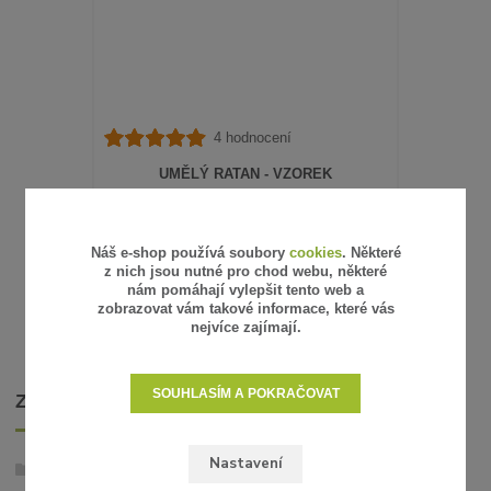
4 hodnocení
UMĚLÝ RATAN - VZOREK
15 Kč
/
ks
12 Kč
bez DPH
SKLADEM
Náš e-shop používá soubory
cookies
. Některé
z nich jsou nutné pro chod webu, některé
ZVOLIT VARIANTU
nám pomáhají vylepšit tento web a
zobrazovat vám takové informace, které vás
nejvíce zajímají.
SOUHLASÍM A POKRAČOVAT
ZBOŽÍ ZAŘAZENO V KATEGORIÍCH
Nastavení
Umělý ratan