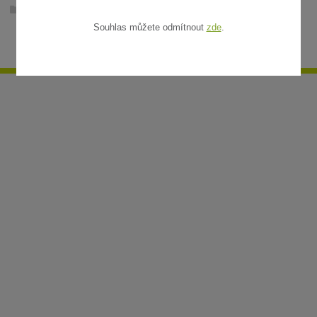
Ratanové rohože v metráži
Souhlas můžete odmítnout
zde
.