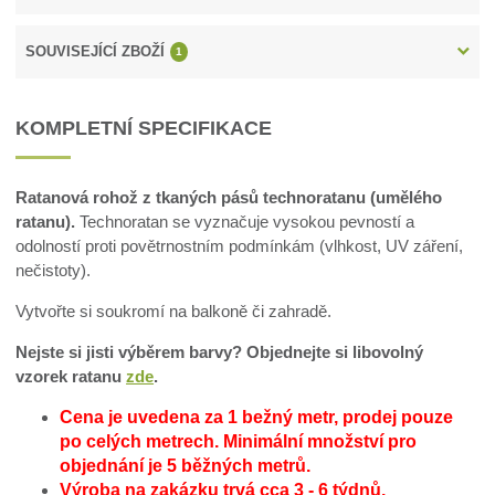
SOUVISEJÍCÍ ZBOŽÍ
1
KOMPLETNÍ SPECIFIKACE
Ratanová rohož z tkaných pásů technoratanu (umělého
ratanu).
Technoratan se vyznačuje vysokou pevností a
odolností proti povětrnostním podmínkám (vlhkost, UV záření,
nečistoty).
Vytvořte si soukromí na balkoně či zahradě.
Nejste si jisti výběrem barvy? Objednejte si libovolný
vzorek ratanu
zde
.
Cena je uvedena za 1 bežný metr, prodej pouze
po celých metrech.
Minimální množství pro
objednání je 5 běžných metrů.
Výroba na zakázku trvá cca 3 - 6 týdnů.