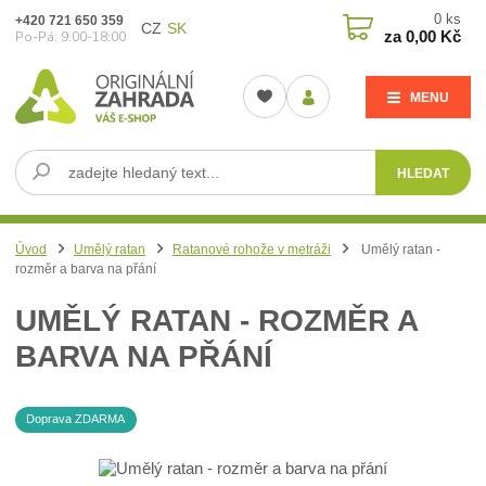
0
ks
+420 721 650 359
CZ
SK
za
0,00 Kč
Po-Pá: 9:00-18:00
MENU
HLEDAT
Úvod
Umělý ratan
Ratanové rohože v metráži
Umělý ratan -
rozměr a barva na přání
UMĚLÝ RATAN - ROZMĚR A
BARVA NA PŘÁNÍ
Doprava ZDARMA