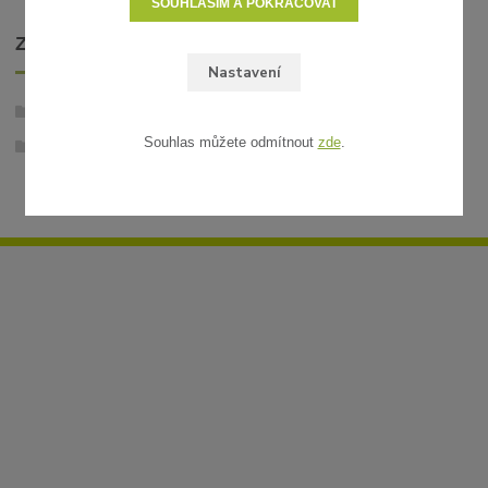
SOUHLASÍM A POKRAČOVAT
ZBOŽÍ ZAŘAZENO V KATEGORIÍCH
Nastavení
Umělý ratan
Souhlas můžete odmítnout
zde
.
Ratanové rohože v metráži