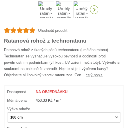
Ohodnotit produkt
Ratanová rohož z technoratanu
Ratanová rohož z tkaných pásů technoratanu (umělého ratanu).
Technoratan se vyznačuje vysokou pevností a odolností proti
povětrnostním podmínkám (vlhkost, UV záření, nečistoty). Vytvořte si
soukromí na balkoně či zahradě. Nejste si jisti výběrem barvy?
Objednejte si libovolný vzorek ratanu zde. Cen...
celý popis
Dostupnost
NA OBJEDNÁVKU
Měrná cena
453,33 Kč / m²
Výška rohože