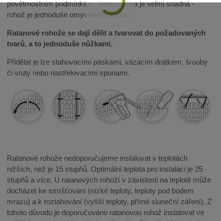
povětrnostním podmínkám. Jeho údržba je velmi snadná -
rohož je jednoduše omyvatelná vodou.
Ratanové rohože se dají dělit a tvarovat do požadovaných
tvarů, a to jednoduše nůžkami.
Přidělat je lze stahovacími páskami, vázacím drátkem, šrouby
či vruty nebo nastřelovacími sponami.
Ratanové rohože nedoporučujeme instalovat v teplotách
nižších, než je 15 stupňů. Optimální teplota pro instalaci je 25
stupňů a více. U ratanových rohoží v závislosti na teplotě může
docházet ke smršťování (nízké teploty, teploty pod bodem
mrazu) a k roztahování (vyšší teploty, přímé sluneční záření). Z
tohoto důvodu je doporučováno ratanovou rohož instalovat ve