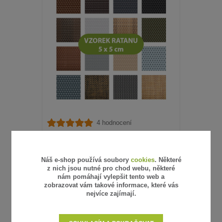
4 hodnocení
UMĚLÝ RATAN - VZOREK
15 Kč
/
ks
Náš e-shop používá soubory
cookies
. Některé
12 Kč
bez DPH
SKLADEM
z nich jsou nutné pro chod webu, některé
nám pomáhají vylepšit tento web a
zobrazovat vám takové informace, které vás
ZVOLIT VARIANTU
nejvíce zajímají.