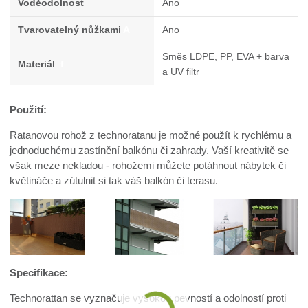
Voděodolnost
Ano
Tvarovatelný nůžkami
A
Ano
Směs LDPE, PP, EVA + barva
Materiál
f
a UV filtr
Použití:
Ratanovou rohož z technoratanu je možné použít k rychlému a
jednoduchému zastínění balkónu či zahrady. Vaší kreativitě se
však meze nekladou - rohožemi můžete potáhnout nábytek či
květináče a zútulnit si tak váš balkón či terasu.
Specifikace:
Technorattan se vyznačuje vysokou pevností a odolností proti