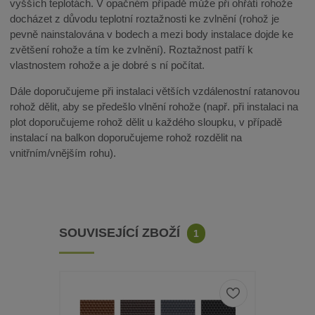
vyšších teplotách. V opačném případě může při ohřátí rohože
docházet z důvodu teplotní roztažnosti ke zvlnění (rohož je
pevně nainstalována v bodech a mezi body instalace dojde ke
zvětšení rohože a tím ke zvlnění). Roztažnost patří k
vlastnostem rohože a je dobré s ní počítat.
Dále doporučujeme při instalaci větších vzdálenostní ratanovou
rohož dělit, aby se předešlo vlnění rohože (např. při instalaci na
plot doporučujeme rohož dělit u každého sloupku, v případě
instalací na balkon doporučujeme rohož rozdělit na
vnitřním/vnějším rohu).
SOUVISEJÍCÍ ZBOŽÍ
1