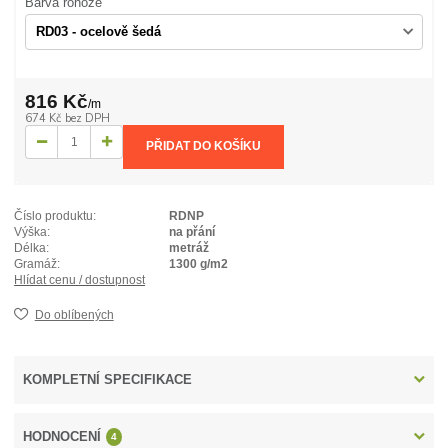
Barva rohože
816 Kč
/
m
674 Kč
bez DPH
PŘIDAT DO KOŠÍKU
Číslo produktu:
RDNP
Výška:
na přání
Délka:
metráž
Gramáž:
1300 g/m2
Hlídat cenu / dostupnost
Do oblíbených
KOMPLETNÍ SPECIFIKACE
HODNOCENÍ
4