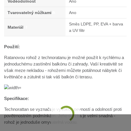
Voděodolnost
Ano
Tvarovatelný nůžkami
A
Ano
Směs LDPE, PP, EVA + barva
Materiál
f
a UV filtr
Použití:
Ratanovou rohož z technoratanu je možné použít k rychlému a
jednoduchému zastínění balkónu či zahrady. Vaší kreativitě se
však meze nekladou - rohožemi můžete potáhnout nábytek či
květináče a zútulnit si tak váš balkón či terasu.
Specifikace:
Technorattan se vyznačuje vysokou pevností a odolností proti
povětrnostním podmínkám. Jeho údržba je velmi snadná -
rohož je jednoduše omyvatelná vodou.