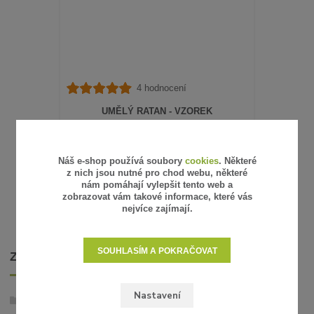
4 hodnocení
UMĚLÝ RATAN - VZOREK
15 Kč
/
ks
12 Kč
bez DPH
SKLADEM
Náš e-shop používá soubory
cookies
. Některé
z nich jsou nutné pro chod webu, některé
ZVOLIT VARIANTU
nám pomáhají vylepšit tento web a
zobrazovat vám takové informace, které vás
nejvíce zajímají.
SOUHLASÍM A POKRAČOVAT
ZBOŽÍ ZAŘAZENO V KATEGORIÍCH
Nastavení
Umělý ratan