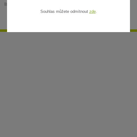
Ratanové rohože v metráži
Souhlas můžete odmítnout
zde
.