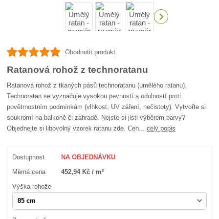
Ohodnotit produkt
Ratanová rohož z technoratanu
Ratanová rohož z tkaných pásů technoratanu (umělého ratanu).
Technoratan se vyznačuje vysokou pevností a odolností proti
povětrnostním podmínkám (vlhkost, UV záření, nečistoty). Vytvořte si
soukromí na balkoně či zahradě. Nejste si jisti výběrem barvy?
Objednejte si libovolný vzorek ratanu zde. Cen...
celý popis
Dostupnost
NA OBJEDNÁVKU
Měrná cena
452,94 Kč / m²
Výška rohože