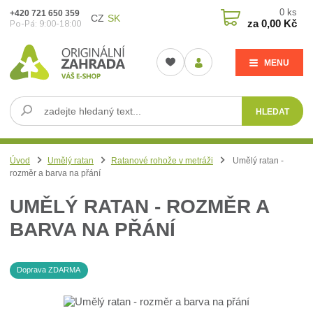
0
ks
+420 721 650 359
CZ
SK
za
0,00 Kč
Po-Pá: 9:00-18:00
MENU
HLEDAT
Úvod
Umělý ratan
Ratanové rohože v metráži
Umělý ratan -
rozměr a barva na přání
UMĚLÝ RATAN - ROZMĚR A
BARVA NA PŘÁNÍ
Doprava ZDARMA