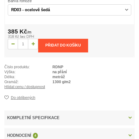
Barva rohože
385 Kč
/
m
318 Kč
bez DPH
PŘIDAT DO KOŠÍKU
Číslo produktu:
RDNP
Výška:
na přání
Délka:
metráž
Gramáž:
1300 g/m2
Hlídat cenu / dostupnost
Do oblíbených
KOMPLETNÍ SPECIFIKACE
HODNOCENÍ
4