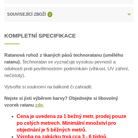
SOUVISEJÍCÍ ZBOŽÍ
1
KOMPLETNÍ SPECIFIKACE
Ratanová rohož z tkaných pásů technoratanu (umělého
ratanu).
Technoratan se vyznačuje vysokou pevností a
odolností proti povětrnostním podmínkám (vlhkost, UV záření,
nečistoty).
Vytvořte si soukromí na balkoně či zahradě.
Nejste si jisti výběrem barvy? Objednejte si libovolný
vzorek ratanu
zde
.
Cena je uvedena za 1 bežný metr, prodej pouze
po celých metrech.
Minimální množství pro
objednání je 5 běžných metrů.
Výroba na zakázku trvá cca 3 - 6 týdnů.