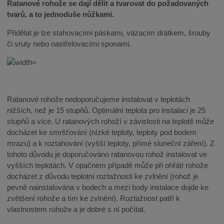
Ratanové rohože se dají dělit a tvarovat do požadovaných
tvarů, a to jednoduše nůžkami.
Přidělat je lze stahovacími páskami, vázacím drátkem, šrouby
či vruty nebo nastřelovacími sponami.
Ratanové rohože nedoporučujeme instalovat v teplotách
nižších, než je 15 stupňů. Optimální teplota pro instalaci je 25
stupňů a více. U ratanových rohoží v závislosti na teplotě může
docházet ke smršťování (nízké teploty, teploty pod bodem
mrazu) a k roztahování (vyšší teploty, přímé sluneční záření). Z
tohoto důvodu je doporučováno ratanovou rohož instalovat ve
vyšších teplotách. V opačném případě může při ohřátí rohože
docházet z důvodu teplotní roztažnosti ke zvlnění (rohož je
pevně nainstalována v bodech a mezi body instalace dojde ke
zvětšení rohože a tím ke zvlnění). Roztažnost patří k
vlastnostem rohože a je dobré s ní počítat.