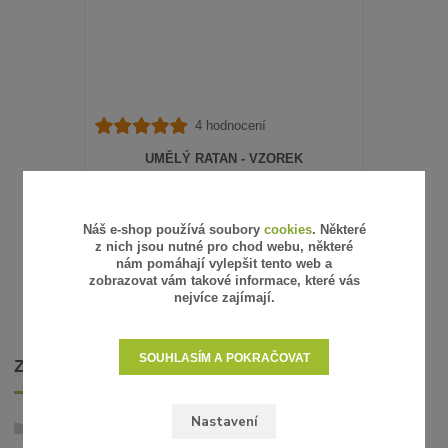
4 hodnocení
UMĚLÝ RATAN - VZOREK
15 Kč
/
ks
12 Kč
bez DPH
SKLADEM
Náš e-shop používá soubory
cookies
. Některé
z nich jsou nutné pro chod webu, některé
ZVOLIT VARIANTU
nám pomáhají vylepšit tento web a
zobrazovat vám takové informace, které vás
nejvíce zajímají.
SOUHLASÍM A POKRAČOVAT
ZBOŽÍ ZAŘAZENO V KATEGORIÍCH
Nastavení
Umělý ratan