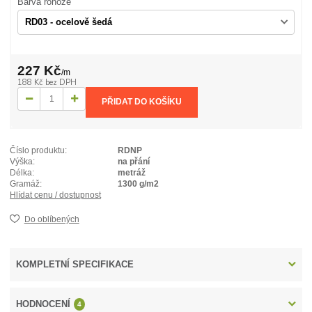
Barva rohože
227 Kč
/
m
188 Kč
bez DPH
PŘIDAT DO KOŠÍKU
Číslo produktu:
RDNP
Výška:
na přání
Délka:
metráž
Gramáž:
1300 g/m2
Hlídat cenu / dostupnost
Do oblíbených
KOMPLETNÍ SPECIFIKACE
HODNOCENÍ
4