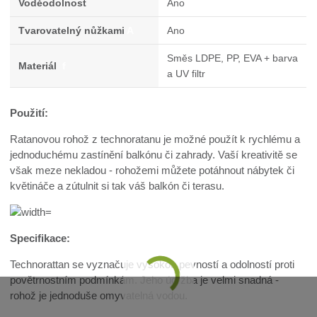
Voděodolnost
Ano
Tvarovatelný nůžkami
A
Ano
Směs LDPE, PP, EVA + barva
Materiál
f
a UV filtr
Použití:
Ratanovou rohož z technoratanu je možné použít k rychlému a
jednoduchému zastínění balkónu či zahrady. Vaší kreativitě se
však meze nekladou - rohožemi můžete potáhnout nábytek či
květináče a zútulnit si tak váš balkón či terasu.
Specifikace:
Technorattan se vyznačuje vysokou pevností a odolností proti
povětrnostním podmínkám. Jeho údržba je velmi snadná -
rohož je jednoduše omyvatelná vodou.