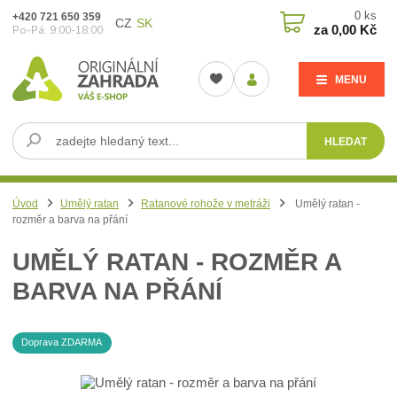
0
ks
+420 721 650 359
CZ
SK
za
0,00 Kč
Po-Pá: 9:00-18:00
MENU
HLEDAT
Úvod
Umělý ratan
Ratanové rohože v metráži
Umělý ratan -
rozměr a barva na přání
UMĚLÝ RATAN - ROZMĚR A
BARVA NA PŘÁNÍ
Doprava ZDARMA