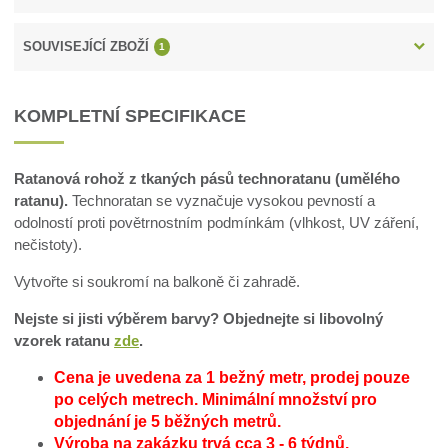
SOUVISEJÍCÍ ZBOŽÍ
1
KOMPLETNÍ SPECIFIKACE
Ratanová rohož z tkaných pásů technoratanu (umělého
ratanu).
Technoratan se vyznačuje vysokou pevností a
odolností proti povětrnostním podmínkám (vlhkost, UV záření,
nečistoty).
Vytvořte si soukromí na balkoně či zahradě.
Nejste si jisti výběrem barvy? Objednejte si libovolný
vzorek ratanu
zde
.
Cena je uvedena za 1 bežný metr, prodej pouze
po celých metrech.
Minimální množství pro
objednání je 5 běžných metrů.
Výroba na zakázku trvá cca 3 - 6 týdnů.