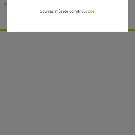
Ratanové rohože v metráži
Souhlas můžete odmítnout
zde
.