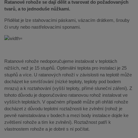
Ratanové rohože se dají dělit a tvarovat do požadovaných
tvarů, a to jednoduše nůžkami.
Přidělat je lze stahovacími páskami, vázacím drátkem, šrouby
či vruty nebo nastřelovacími sponami.
Ratanové rohože nedoporučujeme instalovat v teplotách
nižších, než je 15 stupňů. Optimální teplota pro instalaci je 25
stupňů a více. U ratanových rohoží v závislosti na teplotě může
docházet ke smršťování (nízké teploty, teploty pod bodem
mrazu) a k roztahování (vyšší teploty, přímé sluneční záření). Z
tohoto důvodu je doporučováno ratanovou rohož instalovat ve
vyšších teplotách. V opačném případě může při ohřátí rohože
docházet z důvodu teplotní roztažnosti ke zvlnění (rohož je
pevně nainstalována v bodech a mezi body instalace dojde ke
zvětšení rohože a tím ke zvlnění). Roztažnost patří k
vlastnostem rohože a je dobré s ní počítat.