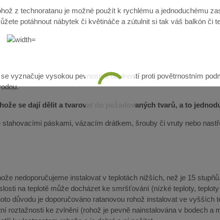
hož z technoratanu je možné použít k rychlému a jednoduchému zast
žete potáhnout nábytek či květináče a zútulnit si tak váš balkón či t
 se vyznačuje vysokou pevností a odolností proti povětrnostním pod
vodou.
ože se dají dělit a tvarovat do požadovaných tvarů, a to jedno
lze stahovacími páskami, vázacím drátkem, šrouby či vruty nebo nast
že nedoporučujeme instalovat v teplotách nižších, než je 15 stupňů. 
slosti na teplotě může docházet ke smršťování (nízké teploty, teplot
ohoto důvodu je doporučováno ratanovou rohož instalovat ve vyšších 
ní roztažnosti ke zvlnění (rohož je pevně nainstalována v bodech a m