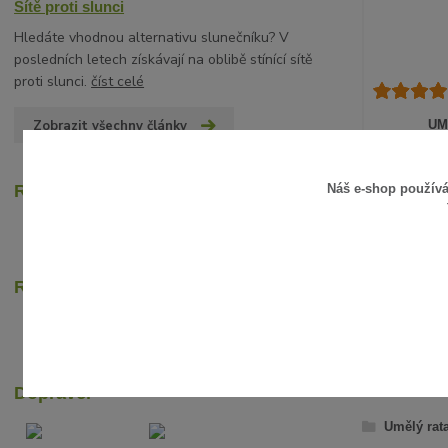
Sítě proti slunci
Hledáte vhodnou alternativu slunečníku? V
posledních letech získávají na oblibě stínící sítě
proti slunci.
číst celé
Zobrazit všechny články
UM
15 Kč
/
ks
12 Kč
bez D
Náš e-shop použív
Recenze zákazníků
Rychlé online platby
ZBOŽÍ Z
Dopravci
Umělý rat