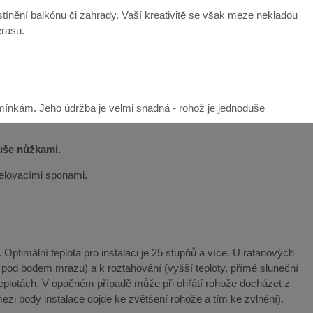
ínění balkónu či zahrady. Vaší kreativitě se však meze nekladou
erasu.
mínkám. Jeho údržba je velmi snadná - rohož je jednoduše
duše nůžkami.
řelovacími sponami.
Optimální teplota pro instalaci je 25 stupňů a více. U ratanových
y pod bodem mrazu) a k roztahování (vyšší teploty, přímé sluneční
teplotách. V opačném případě může při ohřátí rohože docházet z
ezi body instalace dojde ke zvětšení rohože a tím ke zvlnění).