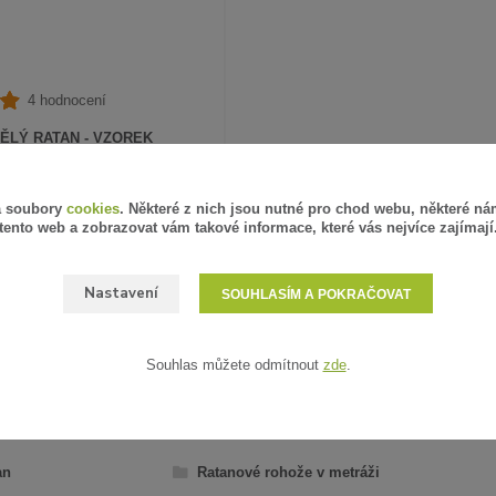
4 hodnocení
ĚLÝ RATAN - VZOREK
PH
SKLADEM
á soubory
cookies
. Některé z nich jsou nutné pro chod webu, některé ná
tento web a zobrazovat vám takové informace, které vás nejvíce zajímají
ZVOLIT VARIANTU
Nastavení
SOUHLASÍM A POKRAČOVAT
Souhlas můžete odmítnout
zde
.
AŘAZENO V KATEGORIÍCH
an
Ratanové rohože v metráži