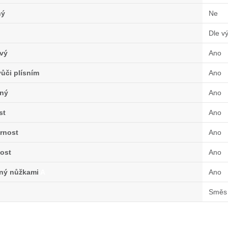
ný
Ne
Dle v
vý
Ano
ůči plísním
Ano
ný
Ano
st
Ano
rnost
Ano
ost
Ano
lný nůžkami
A
Ano
Směs 