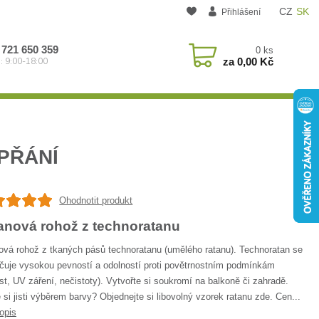
CZ
SK
Přihlášení
 721 650 359
0
ks
za
0,00 Kč
: 9:00-18:00
PŘÁNÍ
Ohodnotit produkt
anová rohož z technoratanu
ová rohož z tkaných pásů technoratanu (umělého ratanu). Technoratan se
čuje vysokou pevností a odolností proti povětrnostním podmínkám
st, UV záření, nečistoty). Vytvořte si soukromí na balkoně či zahradě.
 si jisti výběrem barvy? Objednejte si libovolný vzorek ratanu zde. Cen...
opis