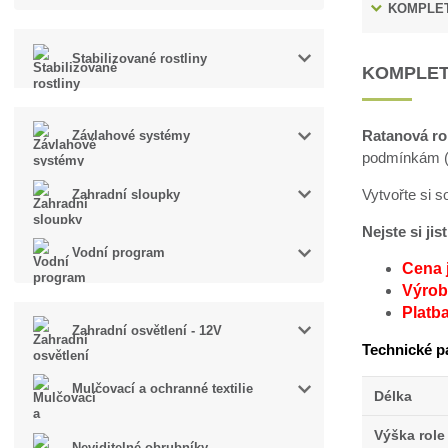
KOMPLET
Stabilizované rostliny
KOMPLET
Ratanová ro
Závlahové systémy
podmínkám (v
Vytvořte si 
Zahradní sloupky
Nejste si ji
Vodní program
Cena 
Výroba
Platb
Zahradní osvětlení - 12V
Technické p
Mulčovací a ochranné textilie
Délka
Výška role
Neviditelné obrubníky