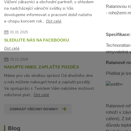
Vážení zákazníci a obchodní partneři, s ohledem
Ratanovou ro
na nadcházející vánoční svátky si Vás
- rohožemi mů
dovolujeme informovat o pracovní době našeho
e-shopu koncem rok...
číst celé
01.01.2025
Specifikace:
SLEDUJTE NÁS NA FACEBOOKU
Technorattan
číst celé
omyvatelná 
15.11.2024
Ratanové roh
NAKUPTE HNED, ZAPLAŤTE POZDĚJI
Přidělat je 
Máme pro vás skvělou zprávu! Od dnešního dne
u nás můžete nakoupit hned a zaplatit později.
Ve spolupráci s Twistem Vám nabízíme možnost
odložené plat...
číst celé
Ratanové roho
ZOBRAZIT VŠECHNY NOVINKY
rohoží v závi
záření). Z t
důvodu teplot
Blog