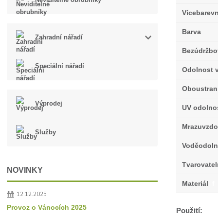
Vícebarev
Barva
Zahradní nářadí
Bezúdržbo
Speciální nářadí
Odolnost v
Oboustran
Výprodej
UV odolno
Mrazuvzdo
Služby
Voděodoln
Tvarovate
NOVINKY
Materiál
f
12.12.2025
Provoz o Vánocích 2025
Použití: