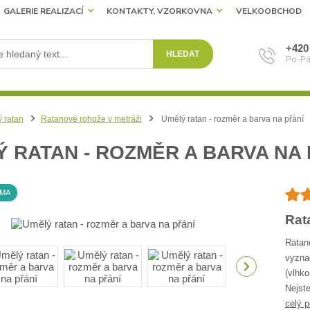
GALERIE REALIZACÍ
KONTAKTY, VZORKOVNA
VELKOOBCHOD
+420
HLEDAT
Po-Pá
 ratan
Ratanové rohože v metráži
Umělý ratan - rozměr a barva na přání
 RATAN - ROZMĚR A BARVA NA 
RMA
Rat
Ratan
vyzna
(vlhko
Nejste
celý p