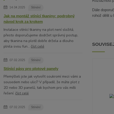
Roztažnost pa
14.04.2025
Stínění
Dále doporuču
rohož dělit u
Jak na montáž stínící tkaniny: podrobný
návod krok za krokem
Instalace stínící tkaniny na plot není složitá,
přesto doporučujeme dodržet správný postup,
aby tkanina na plotě dobře držela a dlouho
SOUVISEJ
plnila svou fun...
číst celé
07.02.2025
Stínění
Stínící pásy pro plotové panely
Přemýšleli jste jak vytvořit soukromí mezi vámi a
sousedem nebo ulicí? V případě, že máte plot z
2D nebo 3D panelů, tak bychom pro vás měli
řešení.
číst celé
07.02.2025
Stínění