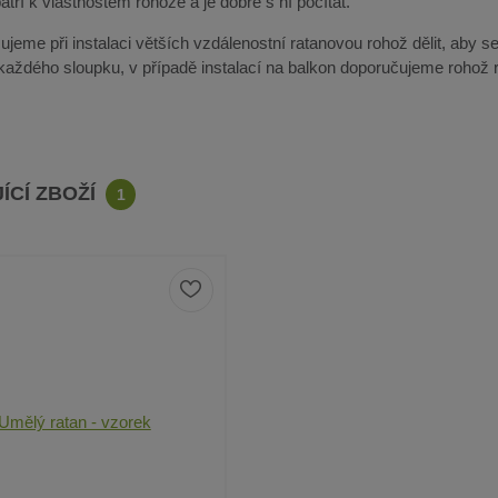
tří k vlastnostem rohože a je dobré s ní počítat.
jeme při instalaci větších vzdálenostní ratanovou rohož dělit, aby se
 každého sloupku, v případě instalací na balkon doporučujeme rohož r
ÍCÍ ZBOŽÍ
1