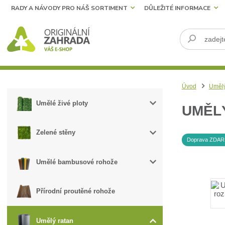
RADY A NÁVODY PRO NÁŠ SORTIMENT
DŮLEŽITÉ INFORMACE
Úvod
Umělý
Umělé živé ploty
UMĚLÝ
Zelené stěny
Doprava ZDA
Umělé bambusové rohože
Přírodní proutěné rohože
Umělý ratan