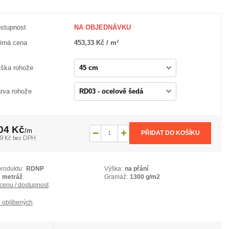
stupnost
NA OBJEDNÁVKU
rná cena
453,33 Kč / m²
ška rohože
rva rohože
04 Kč
/
m
PŘIDAT DO KOŠÍKU
9 Kč
bez DPH
produktu:
RDNP
Výška:
na přání
metráž
Gramáž:
1300 g/m2
 cenu / dostupnost
 oblíbených