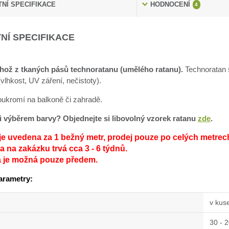
NÍ SPECIFIKACE
HODNOCENÍ
4
NÍ SPECIFIKACE
hož z tkaných pásů technoratanu (umělého ratanu).
Technoratan s
lhkost, UV záření, nečistoty).
soukromí na balkoně či zahradě.
sti výběrem barvy? Objednejte si libovolný vzorek ratanu
zde
.
je uvedena za 1 bežný metr, prodej pouze po celých metrec
 na zakázku trvá cca 3 - 6 týdnů.
a je možná pouze předem.
arametry:
v kus
30 - 