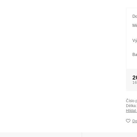
Do
Mě
Vý
Ba
2
16
Číslo 
Délka:
Hlídat
Do