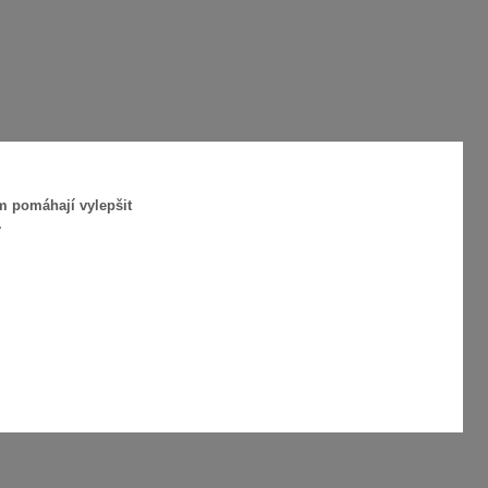
m pomáhají vylepšit
.