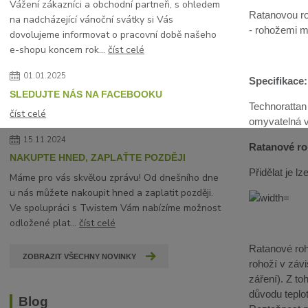
Vážení zákazníci a obchodní partneři, s ohledem
Ratanovou ro
na nadcházející vánoční svátky si Vás
- rohožemi mů
dovolujeme informovat o pracovní době našeho
e-shopu koncem rok...
číst celé
01.01.2025
Specifikace:
SLEDUJTE NÁS NA FACEBOOKU
Technorattan
číst celé
omyvatelná 
15.11.2024
Ratanové roh
NAKUPTE HNED, ZAPLAŤTE POZDĚJI
Přidělat je 
Máme pro vás skvělou zprávu! Od dnešního dne
u nás můžete nakoupit hned a zaplatit později.
Ve spolupráci s Twistem Vám nabízíme možnost
odložené plat...
číst celé
Ratanové roho
ZOBRAZIT VŠECHNY NOVINKY
rohoží v závi
záření). Z t
důvodu teplot
Blog