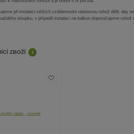
tří k vlastnostem rohože a je dobré s ní počítat.
jeme při instalaci větších vzdálenostní ratanovou rohož dělit, aby se
 každého sloupku, v případě instalací na balkon doporučujeme rohož r
ÍCÍ ZBOŽÍ
1