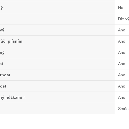
ný
Ne
Dle v
vý
Ano
ůči plísním
Ano
ný
Ano
st
Ano
rnost
Ano
ost
Ano
lný nůžkami
A
Ano
Směs 