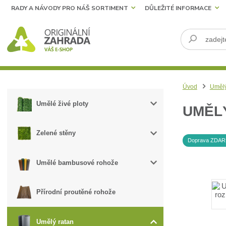
RADY A NÁVODY PRO NÁŠ SORTIMENT
DŮLEŽITÉ INFORMACE
Úvod
Umělý
Umělé živé ploty
UMĚLÝ
Zelené stěny
Doprava ZDA
Umělé bambusové rohože
Přírodní proutěné rohože
Umělý ratan