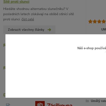
Sítě proti slunci
Hledáte vhodnou alternativu slunečníku? V
posledních letech získávají na oblibě stínící sítě
proti slunci.
číst celé
Zobrazit všechny články
UM
15 Kč
/
ks
12 Kč
bez D
Recenze zákazníků
Náš e-shop použív
Rychlé online platby
ZBOŽÍ Z
Dopravci
Umělý rat