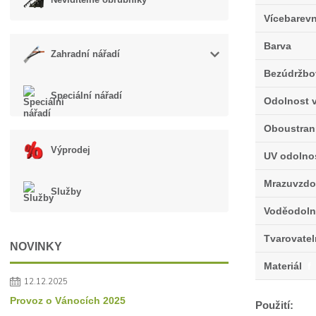
Vícebarev
Barva
Zahradní nářadí
Bezúdržbo
Speciální nářadí
Odolnost v
Oboustran
Výprodej
UV odolno
Mrazuvzdo
Služby
Voděodoln
Tvarovate
NOVINKY
Materiál
f
12.12.2025
Provoz o Vánocích 2025
Použití: