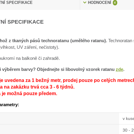
NÍ SPECIFIKACE
HODNOCENÍ
4
NÍ SPECIFIKACE
hož z tkaných pásů technoratanu (umělého ratanu).
Technoratan s
lhkost, UV záření, nečistoty).
soukromí na balkoně či zahradě.
sti výběrem barvy? Objednejte si libovolný vzorek ratanu
zde
.
je uvedena za 1 bežný metr, prodej pouze po celých metrec
 na zakázku trvá cca 3 - 6 týdnů.
a je možná pouze předem.
arametry:
v kus
30 - 