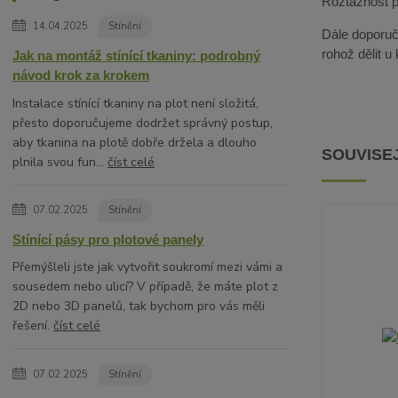
Roztažnost pa
14.04.2025
Stínění
Dále doporuču
rohož dělit u
Jak na montáž stínící tkaniny: podrobný
návod krok za krokem
Instalace stínící tkaniny na plot není složitá,
přesto doporučujeme dodržet správný postup,
aby tkanina na plotě dobře držela a dlouho
SOUVISEJ
plnila svou fun...
číst celé
07.02.2025
Stínění
Stínící pásy pro plotové panely
Přemýšleli jste jak vytvořit soukromí mezi vámi a
sousedem nebo ulicí? V případě, že máte plot z
2D nebo 3D panelů, tak bychom pro vás měli
řešení.
číst celé
07.02.2025
Stínění