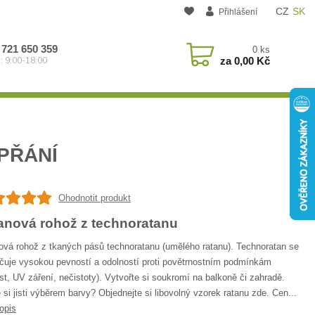
CZ
SK
Přihlášení
 721 650 359
0
ks
za
0,00 Kč
: 9:00-18:00
PŘÁNÍ
Ohodnotit produkt
anová rohož z technoratanu
ová rohož z tkaných pásů technoratanu (umělého ratanu). Technoratan se
čuje vysokou pevností a odolností proti povětrnostním podmínkám
st, UV záření, nečistoty). Vytvořte si soukromí na balkoně či zahradě.
 si jisti výběrem barvy? Objednejte si libovolný vzorek ratanu zde. Cen...
opis