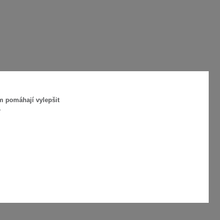
m pomáhají vylepšit
.