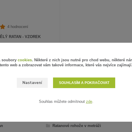
4 hodnocení
ĚLÝ RATAN - VZOREK
PH
SKLADEM
á soubory
cookies
. Některé z nich jsou nutné pro chod webu, některé ná
ZVOLIT VARIANTU
tento web a zobrazovat vám takové informace, které vás nejvíce zajímají
Nastavení
SOUHLASÍM A POKRAČOVAT
Souhlas můžete odmítnout
zde
.
AŘAZENO V KATEGORIÍCH
an
Ratanové rohože v metráži