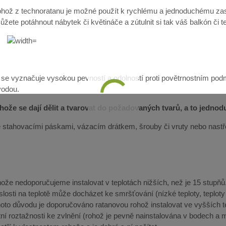
hož z technoratanu je možné použít k rychlému a jednoduchému zast
žete potáhnout nábytek či květináče a zútulnit si tak váš balkón či t
 se vyznačuje vysokou pevností a odolností proti povětrnostním pod
vodou.
ože se dají dělit a tvarovat do požadovaných tvarů, a to jedno
lze stahovacími páskami, vázacím drátkem, šrouby či vruty nebo nast
že nedoporučujeme instalovat v teplotách nižších, než je 15 stupňů. 
slosti na teplotě může docházet ke smršťování (nízké teploty, teplot
ohoto důvodu je doporučováno ratanovou rohož instalovat ve vyšších 
ní roztažnosti ke zvlnění (rohož je pevně nainstalována v bodech a m