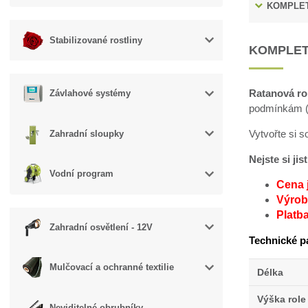
KOMPLET
Stabilizované rostliny
KOMPLET
Ratanová ro
Závlahové systémy
podmínkám (v
Vytvořte si 
Zahradní sloupky
Nejste si ji
Vodní program
Cena 
Výroba
Platb
Zahradní osvětlení - 12V
Technické p
Mulčovací a ochranné textilie
Délka
Výška role
Neviditelné obrubníky