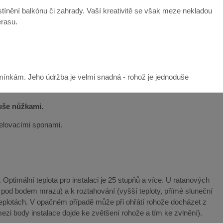
ínění balkónu či zahrady. Vaší kreativitě se však meze nekladou
erasu.
mínkám. Jeho údržba je velmi snadná - rohož je jednoduše
duše nůžkami.
řelovacími sponami.
Optimální teplota pro instalaci je 25 stupňů a více. U ratanových
y pod bodem mrazu) a k roztahování (vyšší teploty, přímé sluneční
teplotách. V opačném případě může při ohřátí rohože docházet z
ezi body instalace dojde ke zvětšení rohože a tím ke zvlnění).