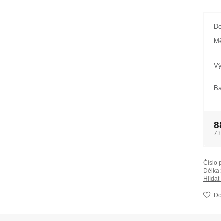
Do
Mě
Vý
Ba
8
73
Číslo 
Délka:
Hlídat
Do