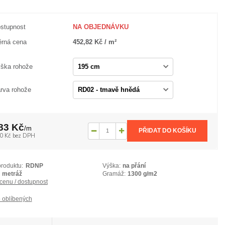
stupnost
NA OBJEDNÁVKU
rná cena
452,82 Kč / m²
ška rohože
rva rohože
83 Kč
/
m
PŘIDAT DO KOŠÍKU
0 Kč
bez DPH
produktu:
RDNP
Výška:
na přání
metráž
Gramáž:
1300 g/m2
 cenu / dostupnost
 oblíbených