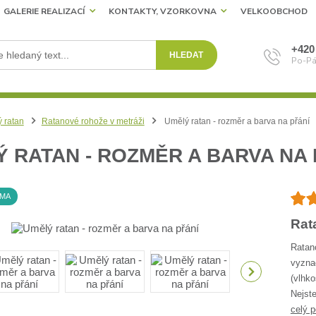
GALERIE REALIZACÍ
KONTAKTY, VZORKOVNA
VELKOOBCHOD
+420
HLEDAT
Po-Pá
 ratan
Ratanové rohože v metráži
Umělý ratan - rozměr a barva na přání
 RATAN - ROZMĚR A BARVA NA 
RMA
Rat
Ratan
vyzna
(vlhko
Nejste
celý p