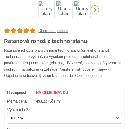
Ohodnotit produkt
Ratanová rohož z technoratanu
Ratanová rohož z tkaných pásů technoratanu (umělého ratanu).
Technoratan se vyznačuje vysokou pevností a odolností proti
povětrnostním podmínkám (vlhkost, UV záření, nečistoty). Vytvořte si
soukromí na balkoně či zahradě. Nejste si jisti výběrem barvy?
Objednejte si libovolný vzorek ratanu zde. Cen...
celý popis
Dostupnost
NA OBJEDNÁVKU
Měrná cena
453,33 Kč / m²
Výška rohože