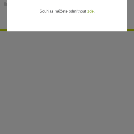
Ratanové rohože v metráži
Souhlas můžete odmítnout
zde
.