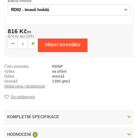
Barva rohože
816 Kč
/
m
674 Kč
bez DPH
PŘIDAT DO KOŠÍKU
Číslo produktu:
RDNP
Výška:
na přání
Délka:
metráž
Gramáž:
1300 g/m2
Hlídat cenu / dostupnost
Do oblíbených
KOMPLETNÍ SPECIFIKACE
HODNOCENÍ
4