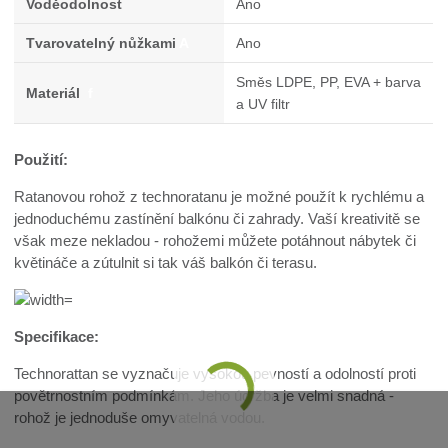
Voděodolnost
Ano
Tvarovatelný nůžkami
A
Ano
Směs LDPE, PP, EVA + barva
Materiál
f
a UV filtr
Použití:
Ratanovou rohož z technoratanu je možné použít k rychlému a
jednoduchému zastínění balkónu či zahrady. Vaší kreativitě se
však meze nekladou - rohožemi můžete potáhnout nábytek či
květináče a zútulnit si tak váš balkón či terasu.
Specifikace:
Technorattan se vyznačuje vysokou pevností a odolností proti
povětrnostním podmínkám. Jeho údržba je velmi snadná -
rohož je jednoduše omyvatelná vodou.