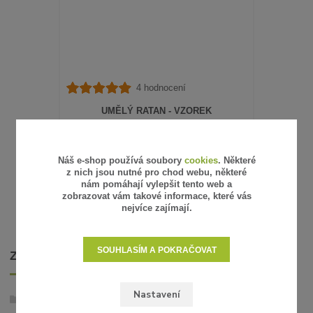
4 hodnocení
UMĚLÝ RATAN - VZOREK
15 Kč
/
ks
12 Kč
bez DPH
SKLADEM
Náš e-shop používá soubory
cookies
. Některé
z nich jsou nutné pro chod webu, některé
ZVOLIT VARIANTU
nám pomáhají vylepšit tento web a
zobrazovat vám takové informace, které vás
nejvíce zajímají.
SOUHLASÍM A POKRAČOVAT
ZBOŽÍ ZAŘAZENO V KATEGORIÍCH
Nastavení
Umělý ratan