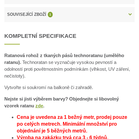
SOUVISEJÍCÍ ZBOŽÍ
1
KOMPLETNÍ SPECIFIKACE
Ratanová rohož z tkaných pásů technoratanu (umělého
ratanu).
Technoratan se vyznačuje vysokou pevností a
odolností proti povětrnostním podmínkám (vlhkost, UV záření,
nečistoty).
Vytvořte si soukromí na balkoně či zahradě.
Nejste si jisti výběrem barvy? Objednejte si libovolný
vzorek ratanu
zde
.
Cena je uvedena za 1 bežný metr, prodej pouze
po celých metrech.
Minimální množství pro
objednání je 5 běžných metrů.
Výroba na zakázku trvá cca 3 - 6 týdnů.