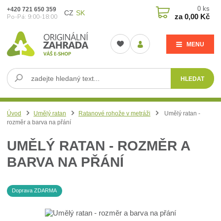
0
ks
+420 721 650 359
CZ
SK
za
0,00 Kč
Po-Pá: 9:00-18:00
MENU
HLEDAT
Úvod
Umělý ratan
Ratanové rohože v metráži
Umělý ratan -
rozměr a barva na přání
UMĚLÝ RATAN - ROZMĚR A
BARVA NA PŘÁNÍ
Doprava ZDARMA