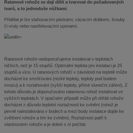
Ratanové rohože se dají dělit a tvarovat do požadovaných
tvarů, a to jednoduše nůžkami.
Přidělat je lze stahovacími páskami, vázacím drátkem, šrouby
či vruty nebo nastřelovacími sponami.
Ratanové rohože nedoporučujeme instalovat v teplotách
nižších, než je 15 stupňů. Optimální teplota pro instalaci je 25
stupňů a více. U ratanových rohoží v závislosti na teplotě může
docházet ke smršťování (nízké teploty, teploty pod bodem
mrazu) a k roztahování (vyšší teploty, přímé sluneční záření). Z
tohoto důvodu je doporučováno ratanovou rohož instalovat ve
vyšších teplotách. V opačném případě může při ohřátí rohože
docházet z důvodu teplotní roztažnosti ke zvlnění (rohož je
pevně nainstalována v bodech a mezi body instalace dojde ke
zvětšení rohože a tím ke zvlnění). Roztažnost patří k
vlastnostem rohože a je dobré s ní počítat.